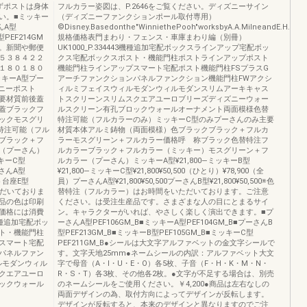
必ずポストは身体
フルカラー姿図は、P.2646をご覧ください。ディズニーサイン
い。■ミッキー
（ディズニーファンクションポール取付専用）
んA型
©Disney.Basedonthe"WinniethePooh"worksbyA.A.MilneandE.H.She
PEF214GM
規格価格表門まわり・フェンス・車庫まわり編（別冊）
。新聞や郵便
UK1000_P.334443機種追加宅配ボックスラインアップ宅配ボッ
５３８４２２
クス宅配ボックスポスト・機能門柱ポストラインアップポスト
１８０１８０
機能門柱ラインアップスマート宅配ポスト機能門柱FSプラスG
ッキーA型プー
アーチファンクションパネルファンクション機能門柱FWアクシ
ニーポスト
ィルミフェイスウィルモダンウィルモダンスリムアーキキャス
要材質前後蓋
トスクリーンスリムスクエアユーロブリーズディズニーウォー
蓋ブラックフ
ルスクリーン有孔ブロックウォールオーナメント両面模様色替
ックモスグリ
特注可能（フルカラーのみ）ミッキーC型のみプーさんのみ主要
特注可能（フル
材質本体アルミ鋳物（両面模様）色ブラックブラック＋フルカ
ブラック＋フ
ラーモスグリーン＋フルカラー価格呼 称ブラック色替特注フ
（プーさん）
ルカラーブラック＋フルカラー（ミッキー）モスグリーン＋フ
ッキーC型
ルカラー（プーさん）ミッキーA型¥21,800―ミッキーB型
ーさんA型
¥21,800―ミッキーC型¥21,800¥50,500（ひとり）¥78,900（全
ポスト台座E型
員）プーさんA型¥21,800¥50,500プーさんB型¥21,800¥50,500※色
ただいておりま
替特注（フルカラー）はお時間をいただいております。ご注意
品の色は印刷
ください。は受注生産品です。さまざまな人の目にとまるサイ
価格には消費
ン。キャラクターがいれば、やさしく楽しく演出できます。■プ
種追加宅配ボッ
ーさんA型PEF106GM_B■ミッキーA型PEF104GM_B■プーさんB
ト・機能門柱
型PEF213GM_B■ミッキーB型PEF105GM_B■ミッキーC型
スマート宅配
PEF211GM_B●シールは大文字アルファベットの金文字シールで
ンパネルファン
す。文字天地25mm●ネームシールの内訳：アルファベット大文
ルモダンウィル
字で母音（A・I・U・E・O）各5枚、子音（F・H・K・M・N・
クエアユーロ
R・S・T）各3枚、その他各2枚。●文字が不足する場合は、別売
ックウォール
のネームシールをご使用ください。￥4,200●商品は左右なしの
両面デザインの為、取付方向によってデザインが反転します。
デザインが反転すると、本来のデザインと異なりますのでご注