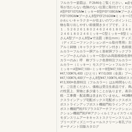
フルカラー姿図は、P.2646をご覧ください。●
等が当たらない危険のない位置に取付けてくださ
A型PEF107GM■ミッキーB型PEF108GM■プーさ
PEF109GM■プーさんB型PEF216GM■ミッキーC型
かわいいキャラクターが住まいのワンポイントに
物を取り出しやすい前後開きタイプです。２１．
１．５２６２６１８０２４６２４６１８０２４６
２４６１８０２４６ミッキーC型ミッキーB型ミ
さんA型プーさんB型●寸法図（単位mm）ディズ
（ディズニーファンクションポール取付専用）主
アルミ鋳物（キャラクターデザイン付き）色前後
ルカラーフルカラー胴アルミ形材胴ブラックブラ
ーンプーさんのみミッキーC型のみ両面模様色替
カラーのみ）呼 称ブラック色替特注フルカラー
ルカラー（ミッキー）モスグリーン＋フルカラー
ミッキーA型¥47,100―ミッキーB型¥47,100―ミ
¥47,100¥76,400（ひとり）¥110,000（全員）プ
¥47,100¥76,400プーさんB型¥47,100¥76,400
¥13,300※色替特注（フルカラー）はお時間をい
す。ご注意ください。価格は受注生産品です。商
の性質上、実物と多少違うことがあります。表示
税・工事費・配送費は含まれていません。442機
クスラインアップ宅配ボックス宅配ボックスポス
ポストラインアップポスト機能門柱ラインアップ
ポスト機能門柱FSプラスGアーチファンクショ
クション機能門柱FWアクシィルミフェイスウィ
モダンスリムアーキキャストスクリーンスリムス
ブリーズディズニーウォールスクリーン有孔ブロ
オーナメント旧版カタログ