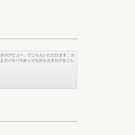
タログビュー」でごらんいただけます。カ
b上でパラパラめくりながらカタログをごら