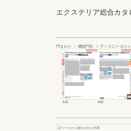
エクステリア総合カタログ2022
門まわり
機能門柱
ディズニー ポス
442
443
左ページから抽出された内容