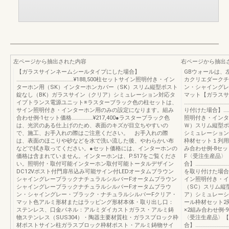
左ページから抽出された内容
右ページから抽出
【ガラスサインネームシールタイプにした場合】
GBウォールは、
…………………………………………¥188,500柱セットサイン照明付き・イン
カクリエダークチェ
ターホン用（SK）インターホンカバー（SK）スリム縦型ポスト
ン・シャイングレ
錠なし（BK）ガラスサイン（クリア）シミュレーション対応タ
マット【ガラスサ
イプトランス電源ユニット※ラスターブラック色の柱セットは、
……………………………
サイン照明付き・インターホン用のみの設定になります。組み
り付けた場合】………
合わせ例-1セット価格………………¥217,400●ラスターブラック色
照明付き・インタ
は、光沢のある仕上げのため、表面のキズが目立ちやすいの
Ｗ）スリム縦型ポ
で、施工、お手入れの際はご注意ください。 お手入れの際
シミュレーション
は、表面のほこりや砂などを水で洗い流した後、やわらかい布
枠材セット１列用
などで拭き取ってください。●セット価格には、インターホンの
み合わせ例-8セット
価格は含まれていません。インターホンは、P.517をご覧くださ
F〈受注生産品〉
い。照明付・取付可能インターホン取付可能トータルデザイン
合】………………………
DC12Vポスト付門扉吊込み可能サイン付LEDオータムブラウン
を取り付けた場合】…
シャイングレーブラックナチュラルシルバーFオータムブラウン
イン照明付き・イ
シャイングレーブラックナチュラルシルバーFオータムブラウ
（SC）スリム縦
ン・シャイングレー・ブラック・ナチュラルシルバーFクリア・
ア）シミュレーシ
マット色アルミ形材またはラッピング形材本体・取り出し口：
ール枠材セット2
ステンレス、口金パネル：アルミダイカストガラス・アルミ鋳
×2組み合わせ例-9
物ステンレス（SUS304）・陶器主要材質柱・ガラスブロック枠
〈受注生産品〉【
材ポストサイン柱ガラスブロック枠材ポスト・アルミ鋳物サイ
合】……………………