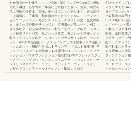
わせ例-3セット価格………………¥206,400クリエダーク●施工の際の
SC=シャイング
電気工事は、必ず電気工事店にご依頼ください。お願い商品の
＝クリエモカSA
色は印刷の性質上、実物と多少違うことがあります。表示価格
ターブラックJM
には消費税・工事費・配送費は含まれていません。ファンクシ
ク規格価格表門ま
ョンユニットウィルモダンスリムガラスサイン和文：金文体欧
UK1000_P.3
文：金文体江戸硝子サイン和文：京円書体ガラスサイン和文：
いて/サイン・表札
金文体欧文：金文体鋳物サイン和文：丸ゴシック欧文：丸ゴシ
ン和文：金文体欧
ック鋳物サイン和文：丸ゴシック欧文：丸ゴシック鋳物サイン
欧文：京円書体ガ
和文：丸ゴシック欧文：丸ゴシックガラスサイン欧文：センチ
クガラスサイン和
ュリー406新商品宅配ボックスラインアップ宅配ボックス宅配ボ
配ボックスライン
ックスポスト・機能門柱ポストラインアップポスト機能門柱ラ
能門柱ポストライ
インアップスマート宅配ポスト機能門柱FSプラスGアーチファ
ト宅配ポスト機能
ンクションパネルファンクション機能門柱FWアクシィルミフェ
ファンクション機
イスウィルモダンウィルモダンスリムアーキキャストスクリー
ウィルモダンスリ
ンスリムスクエアユーロブリーズディズニーウォールスクリー
ユーロブリーズデ
ン有孔ブロックウォールオーナメント旧版カタログ
ォールオーナメン