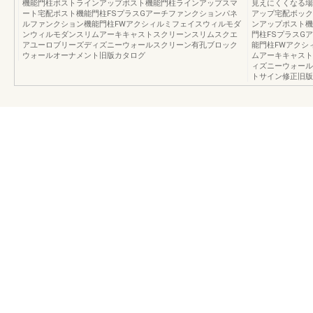
機能門柱ポストラインアップポスト機能門柱ラインアップスマ
見えにくくなる場
ート宅配ポスト機能門柱FSプラスGアーチファンクションパネ
アップ宅配ボック
ルファンクション機能門柱FWアクシィルミフェイスウィルモダ
ンアップポスト機
ンウィルモダンスリムアーキキャストスクリーンスリムスクエ
門柱FSプラスG
アユーロブリーズディズニーウォールスクリーン有孔ブロック
能門柱FWアクシ
ウォールオーナメント旧版カタログ
ムアーキキャスト
ィズニーウォール
トサイン修正旧版