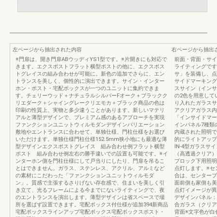
左ページから抽出された内容
右ページから抽出
※門扉は、開き門扉ABウッディYS1型です。※片開きにも対応で
前面・背面・サイ
きます。エクスポストフラット横型ポストの他に、エクスポス
ライティングです
トグレイスの組み合わせが可能に。新色の追加でさらに、エン
サ」を装備し、点
トランスを美しく、個性的に演出できます。サイン・インター
サイドマーキング
ホン・ポスト・宅配ボックスが一つのユニットに集約できま
スサイン（インサ
す。チェリーウッド＋ナチュラルシルバーFオーク＋ブラックク
の2色を用意して
リエダーク＋シャイングレークリエモカ＋ブラック商品の色は
り入れたガラスサ
印刷の性質上、実物と多少違うことがあります。新しいマテリ
アクリアガラス内
アルと薄型デザインで、プレミアム感のあるアプローチを実現
「インサイドマー
ファンクションユニットウィルモダンデザインバリエーション
インパネル7種類
敷地やエントランスに合わせて、単独仕様、門柱仕様をお選び
内蔵された照明で
いただけます。単独仕様門柱仕様152.5mm狭小地にも最適な薄
的にライトアップ。IN-
型デザインエクスポストグレイス 組み合わせ例フラット横型
IN-4型ガラスサ
ポスト 組み合わせ例左右の勝手違いでの設置も可能です。※イ
（高透過クリア）
ンターホン側を門柱仕様にして戸当りにしたり、門扉を吊るこ
ブロック下用照明
とはできません。ガラス、ステンレス、アクリル、アルミなど
点灯します。※セ
の素材にこだわった「ファンクションユニットウィルモダ
合は、センターブ
ン」。質感で主張するさりげない存在感で、住まいを美しく引
面前側も家側も美
き立て、光るフレームによる今までにないライティングで、夜
点灯イメージが異
のエントランスを演出します。薄型デザインは省スペースで場
デザインパネル：
所を選ばず設置できます。宅配ボックス付仕様が追加394新商品
合ガラス（クリア
宅配ボックスラインアップ宅配ボックス宅配ボックスポスト・
背面※文字色が白