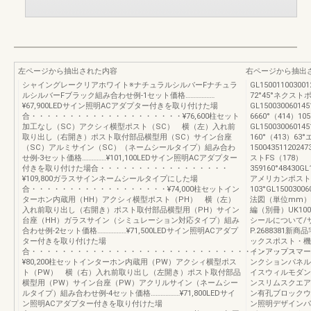
左ページから抽出された内容
右ページから抽出
シャイングレークリアホワイト※ナチュラルシルバーFナチュラ
GL15001100300
ルシルバーFブラック組み合わせ例-1セット価格………………
72°45°ネクスト
¥67,900LEDサイン照明ACアダプター付きを取り付けた場
GL150030060145
合・・・・・・・・・・・・・・・・・・・・¥76,600柱セット
6660°（414）
加工なし（SC）アクシィ横型ポスト（SC） 横（左）入れ前
GL15003006014
取り出し（右開き）ポスト取付部品横型用（SC）サイン台座
160°（413）6
（SC）アルミサイン（SC）（ネームシールタイプ）組み合わ
150043511202
せ例-3セット価格……………¥101,100LEDサイン照明ACアダプター
ストFS（178）
付きを取り付けた場合・・・・・・・・・・・・・・・・・
359160°48430GL
¥109,800ガラスサインネームシールタイプにした場
アメリカンポスト37
合・・・・・・・・・・・・・・・・・・¥74,000柱セットイン
103°GL15003006
ターホン内蔵用（HH）アクシィ横型ポスト（PH） 横（左）
法図（単位mm）
入れ前取り出し（右開き）ポスト取付部品横型用（PH）サイン
編（別冊）UK100
台座（HH）ガラスサイン（シミュレーション対応タイプ）組み
シールについて/サ
合わせ例-2セット価格………………¥71,500LEDサイン照明ACアダプ
P.2688381
ター付きを取り付けた場
ックスポスト・機
合・・・・・・・・・・・・・・・・・・・・・・・・・・・・・・・・・・・
インアップスマー
¥80,200柱セットインターホン内蔵用（PW）アクシィ横型ポス
ンクションパネル
ト（PW） 横（右）入れ前取り出し（左開き）ポスト取付部品
イスウィルモダン
横型用（PW）サイン台座（PW）アクリルサイン（ネームシー
ンスリムスクエア
ルタイプ）組み合わせ例-4セット価格………………¥71,800LEDサイ
ン有孔ブロックウ
ン照明ACアダプター付きを取り付けた場
ン照明デザインパ