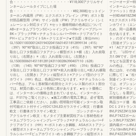
合・・・・・・・・・・・・・・・・・¥118,000アクリルサイ
ージーオーダー特注
ンネームシールタイプにした場
インネームシールタ
合・・・・・・・・・・・・・・・・・・¥82,300柱セットイン
ファベット）付き
ターホン内蔵用（PW）エクスポストプレイン（PW）ポスト取
ー付8DAM18Z
付部品横型用（PW）サイン台座（PW）アクリルサイン（シミ
※エクスポストF
ュレーション対応タイプ）※セット価格明細の色表記について
ンホワイト（エン
AB=オータムブラウンSC=シャイングレーFN=ディープグレー
ため、同一品番商
BK＝ブラックPW＝ナチュラルシルバーFHH＝クリアホワイト
合があります。※
PH＝ピュアホワイトSA＝クリエダーク●寸法図（単位mm）
ト」のダイヤル錠
GL1500110030012431943204156014511812899134（415）
（別途オプション
（397）90°90°取出し口フタ投函口フタ（415）（397）90°90°
※1「ACアダプ
取出し口フタ投函口フタアクシィ横型ポスト※横（左）入れ前取
まで。「LEDサ
り出し（右開き）※（右）入れ前取り出し（左開き）
力1.0Wです。
GL15003006014511812812431100286390407110（628）
サなどを設置する
（138）（140）90°90°投函口フタ90°（490）（316）投函口フ
ルの色は、「アル
タ取出し口フタ取出し口フタ90°※前入れ後取り出し※前入れ横取
色には白、その他
り出し （左開き）アクシィ縦型ポスト※アクシィ1型のクリア
に際して〕●「柱
ホワイト（HH）色は、色表記HHになります。※ナチュラルシル
別途インターホン
バーF色は、アルミ形材製の柱部分とステンレス製のポスト部分
ては、オプション
では、材質の違いにより色味に差があります。●セット価格に
型インターホン（
は、インターホンの価格は含まれていません。インターホン
工なし」を選択し
は、P.517をご覧ください。●施工の際の電気工事は、必ず電気
材別価格表オプシ
工事店にご依頼ください。お願い照明取付可能インターホン取
商品コード価 格
付可能ポスト付サイン付DC12VLEDガラスサイン和文：行書体
DC１２Vトラン
欧文：行書体ガラスサイン欧文： ゴシックボールド
8VLP29ZZ¥1
アクリルサイン欧文：モノタイプ主要材質柱アルミ形材色柱オ
8VLP74ZZポ
ータムブラウンシャイングレーブラック※ナチュラルシルバーF
レス8VLP73ZZ
クリアホワイト（HH）※−ポストめっき鋼板、ASAポストアクシ
源内蔵ポール8VL
ィ横型ポストオータムブラウンシャイングレーブラックナチュ
ブル10m8VLP41
ラルシルバーFピュアホワイト−めっき鋼板アクシィ縦型ポスト
8VLP42ZZ¥10