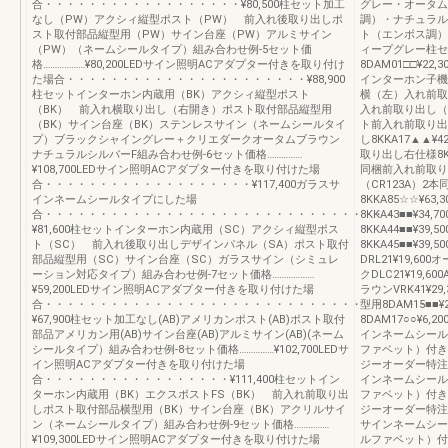
合・・・・・・・・・・・・・・・・・・¥80,500柱セット加工
グレー・オータム
なし（PW）アクシィ縦型ポスト（PW） 前入れ後取り出しポ
調）・ナチュラル
スト取付部品縦型用（PW）サイン台座（PW）アルミサイン
ト（エンボス調）
（PW）（ネームシールタイプ）組み合わせ例-5セット価
ィープグレー柱セ
格………………¥80,200LEDサイン照明ACアダプター付きを取り付け
8DAM01□□¥22
た場合・・・・・・・・・・・・・・・・・・・・・・¥88,900
インターホン子機
柱セットインターホン内蔵用（BK）アクシィ縦型ポスト
横（左）入れ前取り
（BK） 前入れ横取り出し（右開き）ポスト取付部品縦型用
入れ前取り出し（左
（BK）サイン台座（BK）ステンレスサイン（ネームシールタイ
ト前入れ前取り出し
プ）ブラックシャイングレー＋クリエダークオータムブラウン
し8KKA17▲▲¥
ナチュラルシルバーF組み合わせ例-6セット価格……………
取り出し右仕様8KK
¥108,700LEDサイン照明ACアダプター付きを取り付けた場
同梱前入れ前取り出
合・・・・・・・・・・・・・・・・・・・¥117,400ガラスサ
（CR123A）2
インネームシールタイプにした場
8KKA85☆☆¥
合・・・・・・・・・・・・・・・・・・・・・・・・・・・・・・・・・・
8KKA43■■¥3
¥81,600柱セットインターホン内蔵用（SC）アクシィ縦型ポス
8KKA44■■¥3
ト（SC） 前入れ後取り出しデザインパネル（SA）ポスト取付
8KKA45■■¥
部品縦型用（SC）サイン台座（SC）ガラスサイン（シミュレ
DRL21¥19,60
ーション対応タイプ）組み合わせ例-7セット価格………………
クDLC21¥19,6
¥59,200LEDサイン照明ACアダプター付きを取り付けた場
ラウンVRK41¥29
合・・・・・・・・・・・・・・・・・・・・・・・・・・・・・・・・・・・
型用8DAM15■■¥
¥67,900柱セット加工なし(AB)アメリカンポスト(AB)ポスト取付
8DAM17○○¥6,
部品アメリカン用(AB)サイン台座(AB)アルミサイン(AB)(ネーム
インネームシールタ
シールタイプ）組み合わせ例-8セット価格……………¥102,700LEDサ
ファベット）付き※
イン照明ACアダプター付きを取り付けた場
ジーオーダー特注自
合・・・・・・・・・・・・・・・・・¥111,400柱セットイン
インネームシールタ
ターホン内蔵用（BK）エクスポストFS（BK） 前入れ前取り出
ファベット）付き※
しポスト取付部品横型用（BK）サイン台座（BK）アクリルサイ
ジーオーダー特注自
ン（ネームシールタイプ）組み合わせ例-9セット価格……………
サインネームシール
¥109,300LEDサイン照明ACアダプター付きを取り付けた場
ルファベット）付き