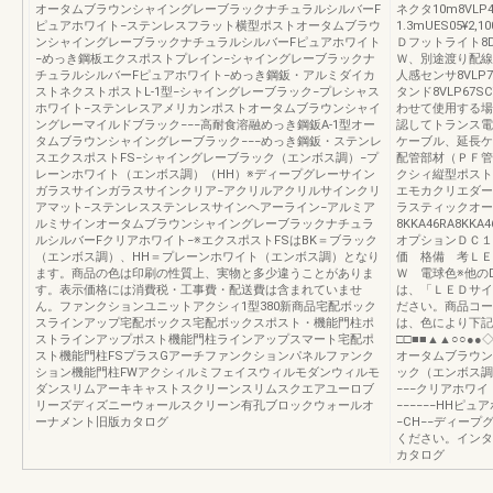
オータムブラウンシャイングレーブラックナチュラルシルバーF
ネクタ10m8VLP
ピュアホワイト−ステンレスフラット横型ポストオータムブラウ
1.3mUES05¥
ンシャイングレーブラックナチュラルシルバーFピュアホワイト
Ｄフットライト8DA
−めっき鋼板エクスポストプレイン−シャイングレーブラックナ
Ｗ、別途渡り配線
チュラルシルバーFピュアホワイト−めっき鋼鈑・アルミダイカ
人感センサ8VLP7
ストネクストポストL-1型−シャイングレーブラック−プレシャス
タンド8VLP67S
ホワイト−ステンレスアメリカンポストオータムブラウンシャイ
わせて使用する場
ングレーマイルドブラック−−−高耐食溶融めっき鋼鈑A-1型オー
認してトランス電
タムブラウンシャイングレーブラック−−−めっき鋼鈑・ステンレ
ケーブル、延長ケ
スエクスポストFS−シャイングレーブラック（エンボス調）−プ
配管部材（ＰＦ管
レーンホワイト（エンボス調）（HH）※ディープグレーサイン
クシィ縦型ポスト
ガラスサインガラスサインクリア−アクリルアクリルサインクリ
エモカクリエダー
アマット−ステンレスステンレスサインヘアーライン−アルミア
ラスティックオー
ルミサインオータムブラウンシャイングレーブラックナチュラ
8KKA46RA8KKA4
ルシルバーFクリアホワイト−※エクスポストFSはBK＝ブラック
オプションＤＣ１
（エンボス調）、HH＝プレーンホワイト（エンボス調）となり
価 格備 考ＬＥＤサ
ます。商品の色は印刷の性質上、実物と多少違うことがありま
Ｗ 電球色※他の
す。表示価格には消費税・工事費・配送費は含まれていませ
は、「ＬＥＤサイ
ん。ファンクションユニットアクシィ1型380新商品宅配ボック
ださい。商品コー
スラインアップ宅配ボックス宅配ボックスポスト・機能門柱ポ
は、色により下記
ストラインアップポスト機能門柱ラインアップスマート宅配ポ
□□■■▲▲○○●
スト機能門柱FSプラスGアーチファンクションパネルファンク
オータムブラウンAB
ション機能門柱FWアクシィルミフェイスウィルモダンウィルモ
ック（エンボス調）
ダンスリムアーキキャストスクリーンスリムスクエアユーロブ
−−−クリアホワイ
リーズディズニーウォールスクリーン有孔ブロックウォールオ
−−−−−−HHピュ
ーナメント旧版カタログ
−CH−−ディープグ
ください。インタ
カタログ