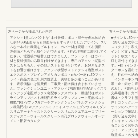
左ページから抽出された内容
右ページから抽出
アクシィ1型コンパクトな1本柱仕様。ポスト組合せ例本体組合
■サイン＆LED
せ例14560正面からも側面からもすっきりとしたデザイン。スリ
（彫り込み文字は
ムな一本柱に機能をビルトイン。カバー材は現場にて右側面・
ス（クリア）和文
左側面どちらでも取付けができます。※柱の埋設前に選択してく
イン）和文：丸ゴ
ださい。埋設後の組替えはできません。フットライトはカバー
ット）欧文：モノ
材と反対側面のみ取り付けができます。専用のアクシィ縦型ポ
灯も取付けできま
ストはもちろん、その他ポストも取り付けでき、お好きなポス
す。■柱（インタ
トをお選び頂けます。アクシィ横型ポストアクシィ縦型ポスト
ターホンを露出で
エクスポストプレインアメリカンポスト●カバー材●LEDフット
え、柱の中へ納め
ライト商品の色は印刷の性質上、実物と多少違うことがありま
「インターホン内
す。表示価格には消費税・工事費・配送費は含まれていませ
黒・金・銀から選
ん。ファンクションユニットアクシィ378新商品宅配ボックスラ
のみ）。※書体は
インアップ宅配ボックス宅配ボックスポスト・機能門柱ポスト
文共通書体］角ゴ
ラインアップポスト機能門柱ラインアップスマート宅配ポスト
書体・クラフト墨
機能門柱FSプラスGアーチファンクションパネルファンクショ
体］ゴシックボー
ン機能門柱FWアクシィルミフェイスウィルモダンウィルモダン
サインのヘアーラ
スリムアーキキャストスクリーンスリムスクエアユーロブリー
ーションで確認し
ズディズニーウォールスクリーン有孔ブロックウォールオーナ
（彫り込み文字）
メント旧版カタログ
インキャップの中
ることなく照明の
ライトアップしま
縦型ポストの投函