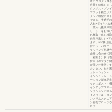
販カタログ（厚さ
容量を確保しまし
クスポストプレイ
フラット横型ポス
クシィ縦型ポスト
できる、半透明の
入れ※ダイヤル錠
（前入れ後取り出
り出し をお選び
れ横取り出し横取
前取り出し）※ア
ます。※写真は前
付カラーバリエー
ラッピング形材色
条件に合わせて開
（右開き）横（右
投函口のフタが開
が開いた状態です。http
カンタン。わが家
ュレーションext
インシミュレーシ
ーション新商品宅
ックスポスト・機
インアップスマー
ンクションパネル
イスウィルモダン
ンスリムスクエア
ン有孔ブロックウ
ログ