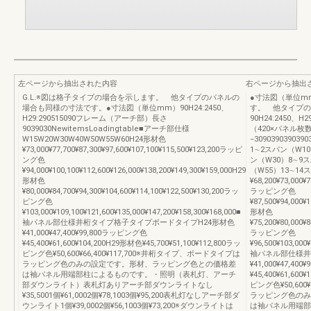
左ページから抽出された内容
右ページから抽出
G.L.※図は格子タイプの場合を示します。 他タイプのパネルの
●寸法図（単位m
場合も同様の寸法です。●寸法図（単位mm）90H24:2450、
す。 他タイプの
H29:290515090フレーム（アーチ部）長さ
90H24:2450、
9039030NewitemsLoadingtable■アーチ部仕様
（420×パネル枚
W15W20W30W40W50W55W60H24形材色
−30903903903
¥73,000¥77,700¥87,300¥97,600¥107,100¥115,500¥123,200ラッピ
1∼2スパン（W1
ング色
ン（W30）8∼9ス
¥94,000¥100,100¥112,600¥126,000¥138,200¥149,300¥159,000H29
（W55）13∼14
形材色
¥68,200¥73,000¥7
¥80,000¥84,700¥94,300¥104,600¥114,100¥122,500¥130,200ラッ
ラッピング色
ピング色
¥87,500¥94,000¥
¥103,000¥109,100¥121,600¥135,000¥147,200¥158,300¥168,000■
形材色
袖パネル部仕様井桁タイプ格子タイプボードタイプH24形材色
¥75,200¥80,000¥8
¥41,000¥47,400¥99,800ラッピング色
ラッピング色
¥45,400¥61,600¥104,200H29形材色¥45,700¥51,100¥112,800ラッ
¥96,500¥103,000
ピング色¥50,600¥66,400¥117,700※井桁タイプ、ボードタイプは
袖パネル部仕様井
ラッピング色のみの設定です。形材、ラッピング色との価格差
¥41,000¥47,40
は袖パネル用端部柱によるものです。・照明（表札灯、アーチ
¥45,400¥61,600
部ダウンライト）表札灯ありアーチ部ダウンライトなし
ピング色¥50,600
¥35,5001個¥61,0002個¥78,1003個¥95,200表札灯なしアーチ部ダ
ラッピング色のみ
ウンライト1個¥39,0002個¥56,1003個¥73,200※ダウンライトは
は袖パネル用端部