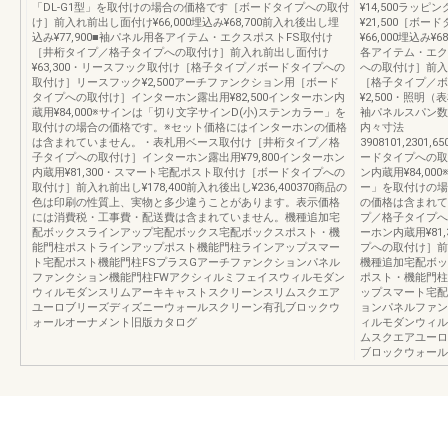
「DL-G1型」を取付けの場合の価格です［ボードタイプへの取付
¥14,500ラッピン
け］前入れ前出し面付け¥66,000埋込み¥68,700前入れ後出し埋
¥21,500［ボ
込み¥77,900■袖パネル用各アイテム・エクスポストFS取付け
¥66,000埋込み¥
［井桁タイプ／格子タイプへの取付け］前入れ前出し面付け
各アイテム・エク
¥63,300・リースフック取付け［格子タイプ／ボードタイプへの
への取付け］前入
取付け］リースフック¥2,500アーチファンクション用［ボード
［格子タイプ／ボ
タイプへの取付け］インターホン露出用¥82,500インターホン内
¥2,500・照明
蔵用¥84,000※サインは「切り文字サインD(小)ステンカラー」を
袖パネルスパン数×ー
取付けの場合の価格です。※セット価格にはインターホンの価格
内々寸法
は含まれていません。・表札用ベース取付け［井桁タイプ／格
3908101,2301,65
子タイプへの取付け］インターホン露出用¥79,800インターホン
ードタイプへの取
内蔵用¥81,300・スマート宅配ポスト取付け［ボードタイプへの
ン内蔵用¥84,0
取付け］前入れ前出し¥178,400前入れ後出し¥236,400370商品の
ー」を取付けの場
色は印刷の性質上、実物と多少違うことがあります。表示価格
の価格は含まれて
には消費税・工事費・配送費は含まれていません。機種追加宅
プ／格子タイプへ
配ボックスラインアップ宅配ボックス宅配ボックスポスト・機
ーホン内蔵用¥8
能門柱ポストラインアップポスト機能門柱ラインアップスマー
プへの取付け］前入れ
ト宅配ポスト機能門柱FSプラスGアーチファンクションパネル
機種追加宅配ボッ
ファンクション機能門柱FWアクシィルミフェイスウィルモダン
ポスト・機能門柱
ウィルモダンスリムアーキキャストスクリーンスリムスクエア
ップスマート宅配
ユーロブリーズディズニーウォールスクリーン有孔ブロックウ
ョンパネルファン
ォールオーナメント旧版カタログ
ィルモダンウィル
ムスクエアユーロ
ブロックウォール