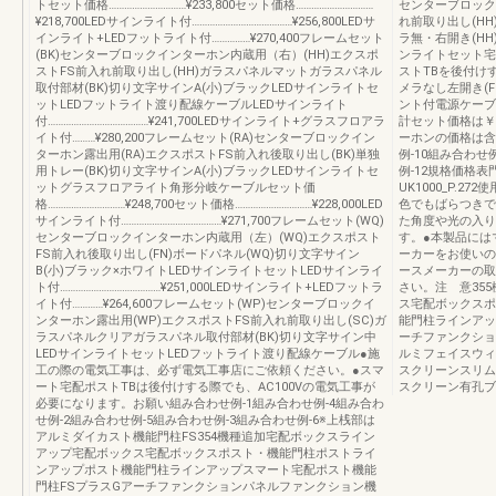
トセット価格…………………………¥233,800セット価格…………………………
センターブロック
¥218,700LEDサインライト付…………………………………¥256,800LEDサ
れ前取り出し(H
インライト+LEDフットライト付……………¥270,400フレームセット
ラ無・右開き(HH
(BK)センターブロックインターホン内蔵用（右）(HH)エクスポ
ンライトセット宅
ストFS前入れ前取り出し(HH)ガラスパネルマットガラスパネル
ストTBを後付けす
取付部材(BK)切り文字サインA(小)ブラックLEDサインライトセ
メラなし左開き(F
ットLEDフットライト渡り配線ケーブルLEDサインライト
ント付電源ケーブ
付…………………………………¥241,700LEDサインライト+グラスフロアラ
計セット価格は￥3
イト付………¥280,200フレームセット(RA)センターブロックイン
ーホンの価格は含
ターホン露出用(RA)エクスポストFS前入れ後取り出し(BK)単独
例-10組み合わせ
用トレー(BK)切り文字サインA(小)ブラックLEDサインライトセ
例-12規格価格
ットグラスフロアライト角形分岐ケーブルセット価
UK1000_P.2
格…………………………¥248,700セット価格…………………………¥228,000LED
色でもばらつきで
サインライト付…………………………………¥271,700フレームセット(WQ)
た角度や光の入り
センターブロックインターホン内蔵用（左）(WQ)エクスポスト
す。●本製品には
FS前入れ後取り出し(FN)ボードパネル(WQ)切り文字サイン
ーカーをお使いの
B(小)ブラック×ホワイトLEDサインライトセットLEDサインライ
ースメーカーの取
ト付…………………………………¥251,000LEDサインライト+LEDフットラ
さい。注 意35
イト付…………¥264,600フレームセット(WP)センターブロックイ
ス宅配ボックスポ
ンターホン露出用(WP)エクスポストFS前入れ前取り出し(SC)ガ
能門柱ラインアッ
ラスパネルクリアガラスパネル取付部材(BK)切り文字サイン中
ーチファンクショ
LEDサインライトセットLEDフットライト渡り配線ケーブル●施
ルミフェイスウィ
工の際の電気工事は、必ず電気工事店にご依頼ください。●スマ
スクリーンスリム
ート宅配ポストTBは後付けする際でも、AC100Vの電気工事が
スクリーン有孔ブ
必要になります。お願い組み合わせ例-1組み合わせ例-4組み合わ
せ例-2組み合わせ例-5組み合わせ例-3組み合わせ例-6※上桟部は
アルミダイカスト機能門柱FS354機種追加宅配ボックスライン
アップ宅配ボックス宅配ボックスポスト・機能門柱ポストライ
ンアップポスト機能門柱ラインアップスマート宅配ポスト機能
門柱FSプラスGアーチファンクションパネルファンクション機