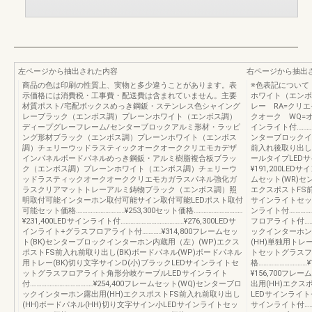
左ページから抽出された内容
右ページから抽出
商品の色は印刷の性質上、実物と多少違うことがあります。表
※色表記について
示価格には消費税・工事費・配送費は含まれていません。主要
ホワイト（エンボ
材質ポスト/宅配ボックスめっき鋼鈑・ステンレス色シャイング
レー RA=クリ
レーブラック（エンボス調）プレーンホワイト（エンボス調）
クオーク WQ=オー
ディープグレーフレーム/センターブロックアルミ形材・ラッピ
インライト付…………
ング形材ブラック（エンボス調）プレーンホワイト（エンボス
ンターブロックイ
調）チェリーウッドラスティックオークオーククリエモカデザ
前入れ後取り出し
インパネルボードパネルめっき鋼鈑・アルミ樹脂複合板ブラッ
ールタイプLEDサ
ク（エンボス調）プレーンホワイト（エンボス調）チェリーウ
¥191,200LED
ッドラスティックオークオーククリエモカガラスパネル強化ガ
ムセット(WR)
ラスクリアマットトレーアルミ鋳物ブラック（エンボス調）照
エクスポストFS前
明取付可能インターホン取付可能サイン取付可能LEDポスト取付
サインライトセットセ
可能セット価格…………………………¥253,300セット価格…………………………
ンライト付……………
¥231,400LEDサインライト付…………………………………¥276,300LEDサ
フロアライト付………
インライト+グラスフロアライト付…………¥314,800フレームセッ
ックインターホン
ト(BK)センターブロックインターホン内蔵用（左）(WP)エクス
(HH)単独用トレ
ポストFS前入れ前取り出し(BK)ボードパネル(WP)ボードパネル
トセットグラスフ
用トレー(BK)切り文字サインD(小)ブラックLEDサインライトセ
格…………………………
ットグラスフロアライト角形分岐ケーブルLEDサインライト
¥156,700フ
付…………………………………¥254,400フレームセット(WQ)センターブロ
出用(HH)エクス
ックインターホン露出用(HH)エクスポストFS前入れ前取り出し
LEDサインライトセ
(HH)ボードパネル(HH)切り文字サイン小LEDサインライトセッ
サインライト付…………