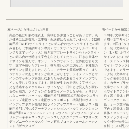
左ページから抽出された内容
右ページから抽出
商品の色は印刷の性質上、実物と多少違うことがあります。表
353切り文字サ
示価格には消費税・工事費・配送費は含まれていません。352機
ク切り文字サイン
能門柱FWLEDサインライトとの組み合わせバックライトとの組
ます。※図はRタ
み合わせ（木目調サイン専用）ガラスサインアクリルバーサイ
イト切り文字サイ
ン切り文字サイン（大）抜き文字プレートサイン※バックライト
ン（L・R）ホワ
との組み合わせ時は文字色を白としてください。好きな書体や
サインA（小）ホ
デザインを選んで、オンリーワンのサインに。立体的な切り文
イトステンレス切
字、文字を抜いたプレート、落ち着いた木目調など、９種類の
ワイト×ブラック
デザインを揃えました。さらに、カラーや質感が選べて、オリ
できます。カラー
ジナリティのあるサインが出来上がります。ライティングとサ
ック切り文字サイ
インのマッチングを楽しむあたたかみのあるライティングでサ
ラック表側3色と
インを美しく引き立てます。陰影が生まれる切り文字サイン、
す。カラーブラッ
光を透過するアクリルバーサインなど、日中とは見え方が変わ
文字サインD（小
るのも魅力。ライティングもぜひイメージしながら、オリジナ
ホワイトステンレ
ルなコーディネートを。機能門柱FS機種追加宅配ボックスライ
色：黒／書体：行
ンアップ宅配ボックス宅配ボックスポスト・機能門柱ポストラ
ゴシックボールド
インアップポスト機能門柱ラインアップスマート宅配ポスト機
色：オーク文字色
能門柱FSプラスGアーチファンクションパネルファンクション
字色：黒書体：隷
機能門柱FWアクシィルミフェイスウィルモダンウィルモダンス
書体：センチュリ
リムアーキキャストスクリーンスリムスクエアユーロブリーズ
スティックオーク
ディズニーウォールスクリーン有孔ブロックウォールオーナメ
ック※同一物件に
ント旧版カタログ
有料（1,000