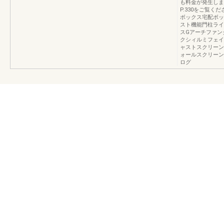
も料金が発生しま
P.330をご覧
ボックス宅配ボッ
スト機能門柱ライ
スGアーチファン
クシィルミフェイ
ャストスクリーン
ォールスクリーン
ログ