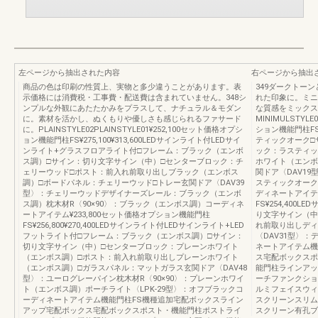
左ページから抽出された内容
右ページから抽出
商品の色は印刷の性質上、実物と多少違うことがあります。表
349ダークトー
示価格には消費税・工事費・配送費は含まれていません。348シ
れた印象に。ミニ
ンプルな外観にあたたかみをプラスして、ナチュラル＆モダン
な質感をミックス
に。素材を活かし、ぬくもりや優しさも感じられるファサード
MINIMULSTYLE
に。PLAINSTYLE02PLAINSTYLE01¥252,100セット価格オプシ
ション機能門柱FS
ョン機能門柱FS¥275,100¥313,600LEDサインライト付LEDサイ
ティックオーク□
ンライト+グラスフロアライト付□フレーム：ブラック（エンボ
ック：ラスティッ
ス調）□サイン：切り文字サイン（中）□センターブロック：チ
ホワイト（エンボ
ェリーウッド□ポスト：前入れ前取り出しブラック（エンボス
関ドア〈DAV19
調）□ボードパネル：チェリーウッド□トレー玄関ドア〈DAV39
スティックオーク
型〉：チェリーウッドデザイナーズレール：ブラック（エンボ
ディネートアイテム
ス調）枕木材R〈90×90〉：ブラック（エンボス調）コーディネ
FS¥254,40
ートアイテム¥233,800セット価格オプション機能門柱
り文字サイン（中
FS¥256,800¥270,400LEDサインライト付LEDサインライト+LED
れ前取り出しディ
フットライト付□フレーム：ブラック（エンボス調）□サイン：
〈DAV31型〉
切り文字サイン（中）□センターブロック：プレーンホワイト
ネートアイテム機
（エンボス調）□ポスト：前入れ前取り出しプレーンホワイト
ス宅配ボックスポ
（エンボス調）□ガラスパネル：マットガラス玄関ドア〈DAV48
能門柱ラインアッ
型〉：ユーログレーパイン枕木材R〈90×90〉：プレーンホワイ
ーチファンクショ
ト（エンボス調）ポーチライト〈LPK-29型〉：オフブラックコ
ルミフェイスウィ
ーディネートアイテム機能門柱FS機種追加宅配ボックスライン
スクリーンスリム
アップ宅配ボックス宅配ボックスポスト・機能門柱ポストライ
スクリーン有孔ブ