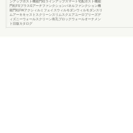
ンアップポスト機能門柱ラインアップスマート宅配ポスト機能
門柱FSプラスGアーチファンクションパネルファンクション機
能門柱FWアクシィルミフェイスウィルモダンウィルモダンスリ
ムアーキキャストスクリーンスリムスクエアユーロブリーズデ
ィズニーウォールスクリーン有孔ブロックウォールオーナメン
ト旧版カタログ