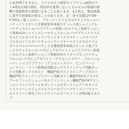
ため利用できません。エクスポスト縦型タイプスリム縦型ポス
ト●埋込仕様の場合、埋込枠を使用しないとモルタルの収縮の影
響や塗膜異常の原因になることがあります。●工程上、製品表面
に若干の溶接痕が残ることがあります。注 意寸法図はP.308・
P.309をご覧ください。ブラック＋クリエモカナチュラルシルバ
ーＦ＋クリエダーク主要材質本体箱ステンレス色シャイングレ
ーナチュラルシルバーFブラック前面パネルアルミ形材ラッピン
グ形材ASAシャイングレーナチュラルシルバーFブラッククリエ
モカクリエダークチェリーウッドオークラスティックオークク
リエモカクリエダークチェリーウッドオーククリエモカクリエ
ダーク+++++++++++ウッド主要材質本体箱ステンレス色ブラ
ックナチュラルシルバーFピュアホワイトショコラブラウン前面
パネルアルミ形材ラッピング形材ASAラスターブラックナチュ
ラルシルバーFピュアホワイト（アクセントカラー：ブルーシル
バー）ショコラブラウン（アクセントカラー：ピンクベージ
ュ）ライン・リーフ新商品宅配ボックスラインアップ宅配ボッ
クス宅配ボックスポスト・機能門柱ポストラインアップポスト
機能門柱ラインアップスマート宅配ポスト機能門柱FSプラスG
アーチファンクションパネルファンクション機能門柱FWアクシ
ィルミフェイスウィルモダンウィルモダンスリムアーキキャス
トスクリーンスリムスクエアユーロブリーズディズニーウォー
ルスクリーン有孔ブロックウォールオーナメント298旧版カタロ
グ