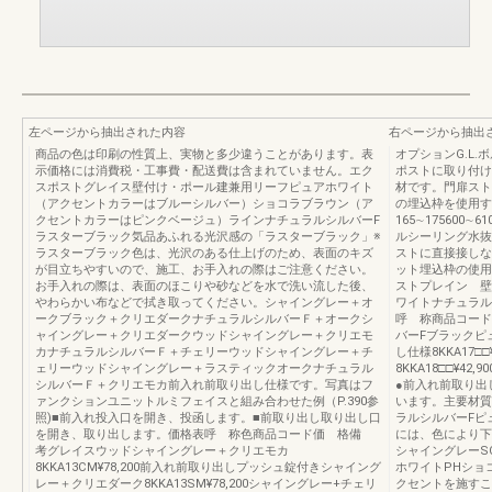
左ページから抽出された内容
右ページから抽出
商品の色は印刷の性質上、実物と多少違うことがあります。表
オプションG.L
示価格には消費税・工事費・配送費は含まれていません。エク
ポストに取り付け
スポストグレイス壁付け・ポール建兼用リーフピュアホワイト
材です。門扉スト
（アクセントカラーはブルーシルバー）ショコラブラウン（ア
の埋込枠を使用す
クセントカラーはピンクベージュ）ラインナチュラルシルバーF
165∼17560
ラスターブラック気品あふれる光沢感の「ラスターブラック」※
ルシーリング水抜
ラスターブラック色は、光沢のある仕上げのため、表面のキズ
ストに直接接しな
が目立ちやすいので、施工、お手入れの際はご注意ください。
ット埋込枠の使用
お手入れの際は、表面のほこりや砂などを水で洗い流した後、
ストプレイン 壁
やわらかい布などで拭き取ってください。シャイングレー＋オ
ワイトナチュラル
ークブラック＋クリエダークナチュラルシルバーＦ＋オークシ
呼 称商品コード
ャイングレー＋クリエダークウッドシャイングレー＋クリエモ
バーFブラックピ
カナチュラルシルバーＦ＋チェリーウッドシャイングレー＋チ
し仕様8KKA17□
ェリーウッドシャイングレー＋ラスティックオークナチュラル
8KKA18□□¥42,
シルバーＦ＋クリエモカ前入れ前取り出し仕様です。写真はフ
●前入れ前取り出
ァンクションユニットルミフェイスと組み合わせた例（P.390参
います。主要材質
照)■前入れ投入口を開き、投函します。■前取り出し取り出し口
ラルシルバーFピ
を開き、取り出します。価格表呼 称色商品コード価 格備
には、色により下
考グレイスウッドシャイングレー＋クリエモカ
シャイングレーS
8KKA13CM¥78,200前入れ前取り出しプッシュ錠付きシャイング
ホワイトPHショ
レー＋クリエダーク8KKA13SM¥78,200シャイングレー+チェリ
クセントを施すこ