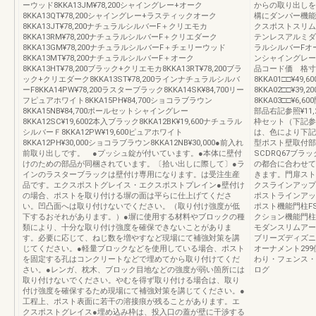
ーウッド8KKA13JM¥78,200シャイングレー+オーク
からの取り出しを
8KKA13QT¥78,200シャイングレー+ラスティックオーク
構にダンパー機能
8KKA13JT¥78,200ナチュラルシルバーF＋クリエモカ
クスポストスリム
8KKA13RM¥78,200ナチュラルシルバーF＋クリエダーク
テンレスアルミダ
8KKA13GM¥78,200ナチュラルシルバーF＋チェリーウッド
ラルシルバーFオ
8KKA13MT¥78,200ナチュラルシルバーF＋オーク
ンシャイングレー
8KKA13HT¥78,200ブラック+クリエモカ8KKA13RT¥78,200ブラ
品コード価 格寸
ック+クリエダーク8KKA13ST¥78,200ラインナチュラルシルバ
8KKA01□□¥49,6
ーF8KKA14PW¥78,200ラスターブラック8KKA14SK¥84,700リー
8KKA02□□¥39
フピュアホワイト8KKA15PH¥84,700ショコラブラウン
8KKA03□□¥6,
8KKA15NB¥84,700ポールセットシャイングレー
部品右記参照¥11
8KKA12SC¥19,6002本入ブラック8KKA12BK¥19,600ナチュラル
枠セット（下記参
シルバーＦ8KKA12PW¥19,600ピュアホワイト
は、色により下記
8KKA12PH¥30,000ショコラブラウン8KKA12NB¥30,000●前入れ
型ポスト壁取付部
前取り出しです。 ●プッシュ錠が付いています。●本体に壁付
SCDRQ67ブラッ
けのための部品が同梱されています。〔拾い出しに際して〕●ラ
の都合に合わせて
インのラスターブラックは壁付け専用になります。は受注生産
きます。門扉スト
品です。エクスポストグレイス・エクスポストプレイン●壁付け
クスラインアップ
の場合、ポストを取り付ける塀の面は平らに仕上げてくださ
ポストラインアッ
い。凹凸面へは取り付けないでください。（取り付け強度が低
ポスト機能門柱F
下するおそれがあります。）●塀に使用する材料やブロックの種
クション機能門柱
類により、十分な取り付け強度を確保できないことがありま
モダンスリムアー
す。必要に応じて、ねじ数を増やすなど現場にて補強対策を講
ブリーズディズニ
じてください。●軽量ブロックなどを使用している場合、ポスト
オーナメント299
を固定する孔はコンクリートなどで埋めてから取り付けてくだ
わり・フェンス・車
さい。●レンガ、枕木、ブロック目地などの強度が弱い箇所には
ログ
取り付けないでください。やむを得ず取り付ける場合は、取り
付け強度を確保するため現場にて補強対策を講じてください。●
工程上、ポスト表面に若干の溶接痕が残ることがあります。エ
クスポストグレイス●埋め込み枠は、投入口の蓋が壁に干渉する