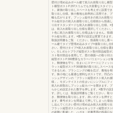
壁付け埋め込みポール建て前入れ前取り出し横型
ト横型ポストP.297スリムでも大容量なスタイリ
ト。家側の取り出しスペースを考えずに設置でき
取り出し仕様。狭小敷地も効率的に活用でき、プ
幅も広がります。プッシュ錠付きの前入れ前取り
ヤル錠付きの前入れ後取り出し仕様前から投函し
り出すスタンダードな前入れ後取り出し仕様。※
は、前入れ前取り出し仕様を選択してください。
ト色に前入れ後取り出し仕様はありません。投函
ヤル錠を回します。※数字の設定は変更できます
取扱説明書をご覧 ください。投函取り出し選べ
ール建てタイプ壁埋め込みタイプ※後取り出し仕
さい。壁付けタイプ※前入れ前取り出し仕様を選
い。G.L.ボルトプラグ縦型ポスト取付部品縦型
スト取付部品を使用して、壁の側面への取り付け
縦型ポストP.300豊富なカラーバリエーションが
ト。郵便物を守り、住まいにスマートにフィット
ラット縦型ポストP.300家側の取り出しスペース
できるため、プランニングの幅を広げ、敷地を有
す。狭小地にも最適な便利なポストです。凹凸の
ッシュデザインの「フラット縦型ポスト前入れ後
様」。モダンテイストの住まいにシンプルにフィ
前入れ前取出しプッシュ錠カバーを開きます。プ
らかじめ設定された数字を押します。※数字の設
す。詳しくは、取扱説明書をご覧ください。取り
き、郵便物を取り出します。赤いボタンを押すと
ます。番号ボタンを間違えて押してしまった場合
し込んでください壁付け埋め込み前入れ前取り出
フラット縦型ポストのみセキュリティ縦型ポストP.
の盗難に配慮した、ハガキ・封書専用の投函口を