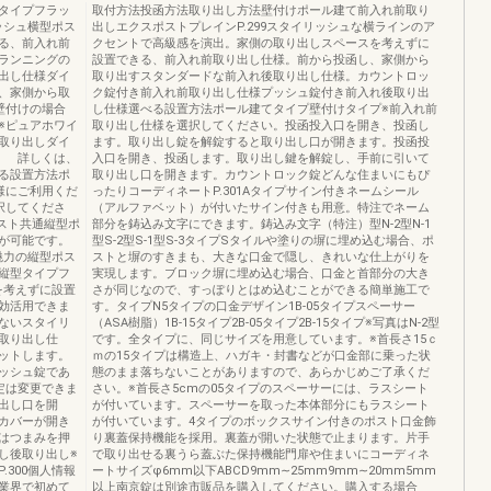
タイプフラッ
取付方法投函方法取り出し方法壁付けポール建て前入れ前取り
ッシュ横型ポス
出しエクスポストプレインP.299スタイリッシュな横ラインのア
る、前入れ前
クセントで高級感を演出。家側の取り出しスペースを考えずに
ランニングの
設置できる、前入れ前取り出し仕様。前から投函し、家側から
出し仕様ダイ
取り出すスタンダードな前入れ後取り出し仕様。カウントロッ
、家側から取
ク錠付き前入れ前取り出し仕様プッシュ錠付き前入れ後取り出
壁付けの場合
し仕様選べる設置方法ポール建てタイプ壁付けタイプ※前入れ前
※ピュアホワイ
取り出し仕様を選択してください。投函投入口を開き、投函し
取り出しダイ
ます。取り出し錠を解錠すると取り出し口が開きます。投函投
。 詳しくは、
入口を開き、投函します。取り出し鍵を解錠し、手前に引いて
る設置方法ポ
取り出し口を開きます。カウントロック錠どんな住まいにもぴ
様にご利用くだ
ったりコーディネートP.301Aタイプサイン付きネームシール
択してくださ
（アルファベット）が付いたサイン付きも用意。特注でネーム
ポスト共通縦型ポ
部分を鋳込み文字にできます。鋳込み文字（特注）型N-2型N-1
が可能です。
型S-2型S-1型S-3タイプSタイルや塗りの塀に埋め込む場合、ポ
魅力の縦型ポス
ストと塀のすきまも、大きな口金で隠し、きれいな仕上がりを
縦型タイプフ
実現します。ブロック塀に埋め込む場合、口金と首部分の大き
を考えずに設置
さが同じなので、すっぽりとはめ込むことができる簡単施工で
効活用できま
す。タイプN5タイプの口金デザイン1B-05タイプスペーサー
ないスタイリ
（ASA樹脂）1B-15タイプ2B-05タイプ2B-15タイプ※写真はN-2型
取り出し仕
です。全タイプに、同じサイズを用意しています。※首長さ15ｃ
ットします。
ｍの15タイプは構造上、ハガキ・封書などが口金部に乗った状
ッシュ錠であ
態のまま落ちないことがありますので、あらかじめご了承くだ
定は変更できま
さい。※首長さ5cmの05タイプのスペーサーには、ラスシート
出し口を開
が付いています。スペーサーを取った本体部分にもラスシート
カバーが開き
が付いています。4タイプのボックスサイン付きのポスト口金飾
はつまみを押
り裏蓋保持機能を採用。裏蓋が開いた状態で止まります。片手
し後取り出し※
で取り出せる裏うら蓋ぶた保持機能門扉や住まいにコーディネ
300個人情報
ートサイズφ6mm以下ABCD9mm∼25mm9mm∼20mm5mm
業界で初めて
以上南京錠は別途市販品を購入してください。購入する場合