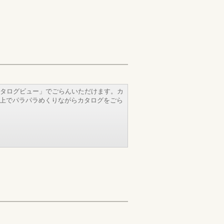
タログビュー」でごらんいただけます。カ
b上でパラパラめくりながらカタログをごら