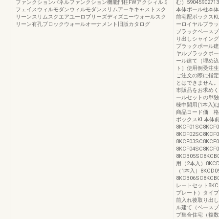
ファンクションパネルファンクション機能門柱FWアクシィルミ
む）59045902713
フェイスウィルモダンウィルモダンスリムアーキキャストスク
本体ポール柱本体
リーンスリムスクエアユーロブリーズディズニーウォールスク
前宅配ボックスK
リーン有孔ブロックウォールオーナメント旧版カタログ
ーロイヤルブラッ
ブラックベースプ
り出しシャイング
ブラックポール建
ヤルブラックポー
ール建て（埋め込
ト］使用例受注生
ご注文の際に指定
とはできません。
市販品をお求めく
ールセットの単独
棟中間用(1本入
商品コード価 格
ボックスKL本体
8KCF01SC8KCF
8KCF02SC8KC
8KCF03SC8KCF
8KCF04SC8KC
8KCB05SC8K
用（2本入）8KCD0
（1本入）8KCD09
8KCB06SC8K
レートセット8KCB
プレート）タイプ
前入れ後取り出し
ル建て（ベースプ
プ集合住宅（複数