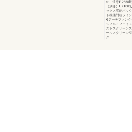
のご注意P.25
（別冊）UK100
ックス宅配ボック
ト機能門柱ライン
Gアーチファンク
シィルミフェイス
ストスクリーンス
ールスクリーン有
グ