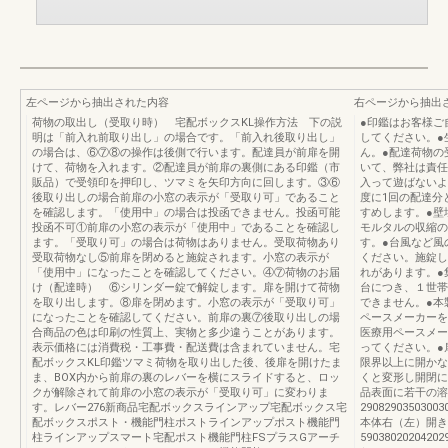
左ページから抽出された内容
右ページから抽出
荷物の取出し（受取り時） 宅配ボックスKL操作方法 下の説
●印鑑はお客様ご
明は「前入れ前取り出し」の場合です。「前入れ後取り出し」
してください。●
の場合は、⑥⑦⑧の操作は後側で行います。配達員が前扉を開
ん。●配達荷物の
けて、荷物を入れます。②配達員が前扉の裏側にある印鑑（市
いて、弊社は責任
販品）で受領印を押印し、ツマミを矢印方向に回します。③⑥
入って遊ばないよ
後取り出しの場合前扉の小窓の表示が「受取り可」であること
度に1回の配達分
を確認します。「使用中」の場合は投函できません。投函可能
すめします。●壁
投函不可①前扉の小窓の表示が「使用中」であることを確認し
モルタルの収縮の
ます。「受取り可」の場合は荷物はありません。受取荷物あり
す。●台風など風
受取荷物なし⑤前扉を閉めると施錠されます。小窓の表示が
ください。施錠し
「使用中」になったことを確認してください。④⑦荷物のお届
れがあります。●
け（配達時） ⑥シリンダー錠で解錠します。扉を開けて荷物
台につき、１世帯
を取り出します。⑧扉を閉めます。小窓の表示が「受取り可」
できません。●本
になったことを確認してください。前扉の裏⑦後取り出しの場
ペースメーカーを
合商品の色は印刷の性質上、実物と多少違うことがあります。
医療用ペースメー
表示価格には消費税・工事費・配送費は含まれていません。宅
ってください。●
配ボックスKL印鑑ツマミ荷物を取り出した後、後扉を開けたま
限界以上に開かな
ま、BOX内から前扉の裏のレバーを横にスライドすると、ロッ
くと変形し開閉に
クが解除されて前扉の小窓の表示が「受取り可」に変わりま
品表面に若干の溶
す。レバー276新商品宅配ボックスラインアップ宅配ボックス宅
29082903503003
配ボックスポスト・機能門柱ポストラインアップポスト機能門
本体右（左）開き
柱ラインアップスマート宅配ポスト機能門柱FSプラスGアーチ
5903802020420