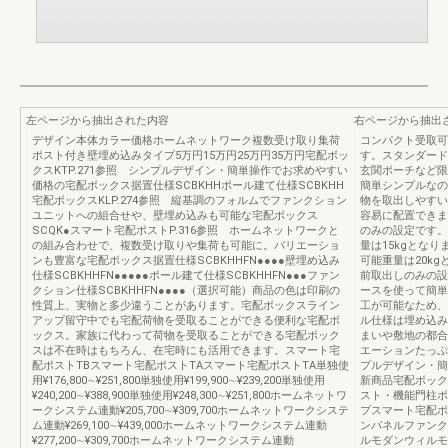
左ページから抽出された内容
右ページから抽出
デザイン本体カラー価格ホームネットワーク複数受け取り集荷
コンパクト受取可能
ポスト付き壁埋め込みタイプ5万円15万円25万円35万円宅配ボッ
す。スタンダード受
クスKTP.271参照 シンプルデザイン・簡単操作でお求めやすい
玄関ポーチなど限
価格の宅配ボックス据置仕様SCBKHHポール建て仕様SCBKHH
簡単シンプルなの
宅配ボックスKLP.274参照 縦基調のフォルムでファンクション
物を取出しやすい
ユニットへの組合せや、壁埋め込みも可能な宅配ボックス
容易に配置できま
SCQK●スマート宅配ポストP.316参照 ホームネットワークと
のみの設定です。
の組み合わせで、複数受け取りや集荷も可能に。バリエーショ
量は15kgとな
ンも豊富な宅配ボックス据置仕様SCBKHHFN●●●●壁埋め込み
可能重量は20k
仕様SCBKHHFN●●●●●ポール建て仕様SCBKHHFN●●●ファン
前取出しのみの設
クション仕様SCBKHHFN●●●●（選択可能）商品の色は印刷の
ースを使って簡単
性質上、実物と多少違うことがあります。宅配ボックスライン
工が可能なため、
アップ留守中でも宅配荷物を受取ることができる便利な宅配ボ
ル仕様は埋め込み
ックス。家族に代わって荷物を受取ることができる宅配ボック
まいや敷地の都合
スは不在時はもちろん、在宅時にも活用できます。スマート宅
エーションたっぷ
配ポストTBスマート宅配ポストTAスマート宅配ポストTA単独使
プルデザイン・簡
用¥176,800∼¥251,800単独使用¥199,900∼¥239,200単独使用
新商品宅配ボック
¥240,200∼¥388,900単独使用¥248,300∼¥251,800ホームネットワ
スト・機能門柱ポ
ークシステム連動¥205,700∼¥309,700ホームネットワークシステ
プスマート宅配ポ
ム連動¥269,100∼¥439,000ホームネットワークシステム連動
ンパネルファンク
¥277,200∼¥309,700ホームネットワークシステム連動
ルモダンウィルモ