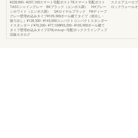
¥228,800∼¥297,100スマート宅配ポストTBスマート宅配ポスト
スクエアユーロブ
TASCシャイングレー BKブラック（エンボス調） HHプレー
ロックウォールオ
ンホワイト（エンボス調） QKロイヤルブラック FNディープ
グレー壁埋め込みタイプ¥109,300ポール建てタイプ（前出し・
後ろ出し）¥128,300∼¥143,000コンパクトコンパクトスタンダー
ドスタンダード¥70,200∼¥77,100¥93,200∼¥105,900ポール建て
タイプ壁埋め込みタイプ270Lineup─宅配ボックスラインアップ
旧版カタログ