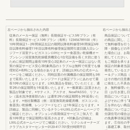
左ページから抽出された内容
右ページから抽出
従来のメーカー保証（無料）長期保証サ−ビス5年プラン（有
商品保証について
料）長期保証サ−ビス10年プラン（有料）123456789100（年）
の商品に関し、こ
10年間保証1∼2年間保証左記の期間以降有料修理5年間保証6年
て無料修理を行う
目以降有料修理11年目以降有料修理保証期間引渡日購入日レン
障・損傷などの不
ジフード浴室テレビガスコンロIHヒーター食器洗い乾燥機オー
た場合には、お取
ブンレンジ浴室換気乾燥暖房機安心1住宅設備を長く大切に使う
頼してください。
ために保証期間は最長10年安心2従来のメーカー保証にはない充
もご相談を承りま
実の保証サービス安心3対象商品のトラブルは無料で何度でも修
保証の対象者当該
理対応※有料になる場合があります。詳細はLIXILの公式ホーム
発売しているエク
ページをご確認ください。同時設置の付属機器の保証期間も5年
ー＆グッズ商品（
まで延長いたします。レンジフードは保証プランにあわせて最
はその他の注意書
長10年の保証となります。LIXIL製品を登録していただくと、通
に発生した不具合
常2年の保証期間を1年延長いたします。※一般家庭に設置された
き、無料修理いた
製品が対象です。※サティス、アステオ、NewPASSO、リフォ
日（お引き渡し日
レ（温水洗浄便座部のみ）は通常2年の保証期間を3年延長いた
部品については１
します。※他社製機器（例：浴室換気乾燥暖房機、ガスコンロ、
よびそれに伴う“
食器洗い乾燥機、レンジフードなど）は1年保証となります。※
工を伴わない商品
詳細は、製品に同梱しているチラシやLIXIL公式ホームページで
商品についてはご
ご確認ください。オプションの長期保証サービスご加入で、最
分譲住宅の場合は
長10年間まで保証期間が延長されます。※対象品の詳細は、
の免責事項保証期
LIXIL公式ホームページでご確認ください。リクシルオーナーズ
ます。①当社の手
クラブカスタマーセンター0120-417-701受付時間平日
（基礎工事、取付