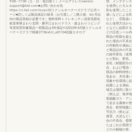
9:00∼17:00（土・日・祝日除く）メールアドレスowners-
理、メンテナンス
support@lixil.com■お問い合わせ先
を使用したモルタ
https://s.lixil.com/locpc02リクシルオーナーズクラブ公式ペ
剤を使用したこと
ージ■詳しくは製品保証の延長（お引渡し／ご購入後、6か月以
違いなどによる性
内の製品登録が必要です）無料有料トイレキッチン浴室洗面化
など）。②取扱い
粧室車庫まわり玄関・勝手口まわりテラス・庭まわりリビング
れた使用方法から
等居室窓対象製品一部製品は5年保証※22022年4月版リクシルオ
となどに起因する
ーナーズクラブ検索2718extct_a01104旧版カタログ
どの注意シール内
商品の性能を超え
れた場合の不具合
の作動性や凍結に
ど商品以外の不具
の経年変化（使用
ヒビ割れ、変色、
劣化（樹脂部分の
合、および電池・
部品の材料特性に
色あせ、木目違い
現象や住環境に起
結露による凍結、
域又は場所に取り
（例えば、海岸地
亜硫酸ガス・アン
て起きる腐食や塗
具合、軟弱地盤に
可抗力（例えば、
落雷、火災など）
合の不具合。⑩実
たはこれが原因で
どの小動物の害、