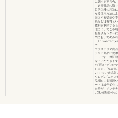
に関する不具合。
（必要部品の取り
目的以外の用途に
なる使用方法によ
起因する破損や不
換などは有料とい
権利を制限するも
理についてご不明
様相談センターに
内においてのみ有
（Thiswarrant
て……………………………
エクステリア商品
テリア商品に使用
ートです。保証期
せていただきま
の“浮き”や“は
します。“免責事
いて”をご確認願
タログの“エクス
品欄をご参照願い
ートは経年劣化し
た時が、メンテナ
LIXIL修理受付