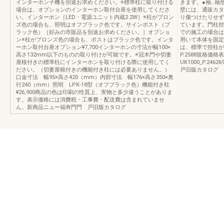
インターホン子機を別途お求めください。※標準柱に取り付ける
きます。●袖…
場合は、オプションのインターホン取付台座を使用してくださ
壁には、通販カタ
い。インターホン［LED・電源ユニット内蔵2.2W］※柱がブロン
り傷つけたりせず
ズ色の場合も、照明はオフブラック色です。サインポスト（ブ
ています。門柱控
ラック色）［好みの市販品を別途お求めください。］オプショ
での施工の場合は
ン※柱がブロンズ色の場合も、ポストはブラック色です。インタ
用いて本体を固定
ーホン取付台座オプション¥7,700インターホンの寸法が幅100×
は、標準で控柱が
高さ132mm以下のものの取り付けが可能です。※冠木門や切妻
P.2588規格
屋根付きの標準柱にインターホンを取り付ける際に使用してく
UK1000_P.
ださい。（切妻屋根付きの機能付き柱には必要ありません。）
戸旧版カタログ
口金寸法 幅95×高さ420（mm）内部寸法 幅176×高さ350×奥
行240（mm）照明 LPK-18型（オフブラック色）機能付き柱
¥26,900商品の色は印刷の性質上、実物と多少違うことがありま
す。表示価格には消費税・工事費・配送費は含まれていませ
ん。新商品ニュー福寿門門 戸旧版カタログ