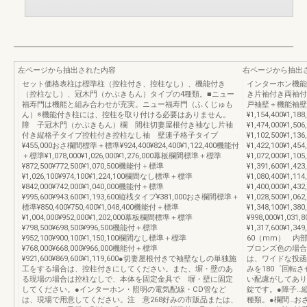
左ページから抽出された内容
右ページから抽出
セット価格表柱は標準柱（控柱付き、控柱なし）、機能付き
インターホン機能
（控柱なし）、冠木門（かぶきもん）タイプの4種類。■ニュー
き片袖付き両袖付
福寿門は機能と組み合わせが充実。ニュー福寿門（ふくじゅも
戸袖壁＋機能袖壁
ん）※機能付き柱には、控柱を取り付ける必要はありません。
¥1,154,400¥1,188
障 子冠木門（かぶきもん）欄 間柱切妻屋根付き袖なし片袖
¥1,474,000¥1,506
付き縦格子タイプ控柱付き控柱なし袖 壁連子格子タイプ
¥1,102,500¥1,136
¥455,000おさ欄間標準＋標準¥924,400¥824,400¥1,122,400機能付
¥1,422,100¥1,454
＋標準¥1,078,000¥1,026,000¥1,276,000幕板欄間標準＋標準
¥1,072,000¥1,105
¥872,500¥772,500¥1,070,500機能付＋標準
¥1,391,600¥1,423
¥1,026,100¥974,100¥1,224,100欄間なし標準＋標準
¥1,080,400¥1,114
¥842,000¥742,000¥1,040,000機能付＋標準
¥1,400,000¥1,432
¥995,600¥943,600¥1,193,600縦桟タイプ¥381,000おさ欄間標準＋
¥1,028,500¥1,062
標準¥850,400¥750,400¥1,048,400機能付＋標準
¥1,348,100¥1,380
¥1,004,000¥952,000¥1,202,000幕板欄間標準＋標準
¥998,000¥1,031,8
¥798,500¥698,500¥996,500機能付＋標準
¥1,317,600¥1
¥952,100¥900,100¥1,150,100欄間なし標準＋標準
60（mm） 内部
¥768,000¥668,000¥966,000機能付＋標準
ブロンズ色の場合
¥921,600¥869,600¥1,119,600●切妻屋根付きで袖壁なしの単独施
は、ワイドな投函
工をする場合は、控柱付きにしてください。また、塀・壁のあ
みを180゜回転
る現場の場合は控柱なしで、本体を固定金具で 塀・壁に固定
い配慮がしてあり
してください。●インターホン・照明の電気配線・CD管など
錠です。●障子…
は、現場で用意してください。注 意268好みの市販品または、
種類。●欄間…お