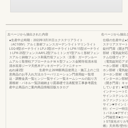
左ページから抽出された内容
右ページから抽出
●生産中止時期：2022年3月31日エクステリアライト
仕様の生産中止●生
（AC100V）アルミ形材フェンスガーデンライトマリンライト
ステリアスマート
LGQ-8型ポーチライトLPJ-3型ポーチライトLPK-15型ポーチライ
錠付門扉（開き門
トLPK-25型フェンスAAYL2型アルミトンガ1型アルミ形材フェン
部材（電気錠対応
スアルミ鋳物フェンス和風竹垣フェンス〈京香〉ガーデンルー
テム仕様ヴィア・
ムアルミ取替柱アプローチルナＷＡ型フェンス金閣寺垣清水垣
（電気錠対応アダ
清水垣扉ジーマ天然木デッキガーデンファニチャー
ーホン部材（電気
ぬれ縁2型 生産中止2698新商品使用上・施工上のご注
ホン部材（電気錠
意商品のお手入れ方法カラーバリエーション門扉用錠一覧埋
ターホン部材（電
込・調整金具一覧ヒンジ一覧サイン一覧ネームシールの貼り方
インターホン部材
屋根材・パネル一覧詳細納まり図基礎寸法表配管工事参考図生
（開き門扉）キャ
産中止商品のご案内商品情報旧版カタログ
しています）■宅
インナーシートC
サインステンレス
ルファンクション
サイン■サインミ
付）イージー特注
トパネル■デザイ
ン門袖笠木■カー
トST採光ポリカ
燃）天井用/壁付