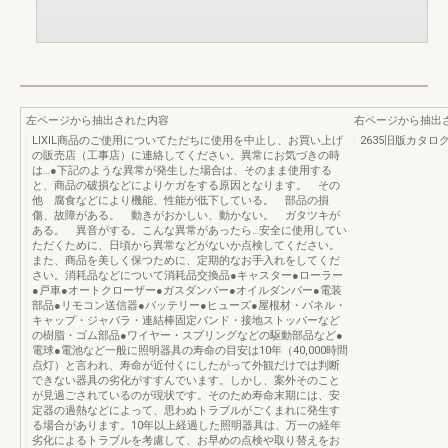
左ページから抽出された内容
右ページから抽出
LIXIL商品のご使用についてただちに使用を中止し、お買い上げ
2635旧版カタロ
の販売店（工事店）に連絡してください。異常にお気づきの時
は…●下記のような異常が発生した場合は、そのまま使用する
と、商品の破損などによりケガをする原因となります。 その
他 腐食などにより機能、性能が低下している。 部品の損
傷、故障がある。 動きがおかしい、動かない。 ガタツキが
ある。 異音がする。こんな異常があったら…安全に使用してい
ただくために、日頃から異常などがないか点検してください。
また、商品を美しく保つために、定期的なお手入れをしてくだ
さい。消耗品などについて消耗品交換品●キャスター●ローラー
●戸車●オートクローザー●ガスダンパー●オイルダンパー●電装
部品●リモコン送信器●バッテリー●ヒューズ●屋根材・パネル・
キャップ・ジャバラ・連結棒固定バンド・接地ストッパーなど
の樹脂・ゴム部品●ワイヤー・スプリングなどの駆動部品など●
電球●電池など一般に照明器具の寿命の目安は10年（40,000時間
点灯）と言われ、寿命が近付くにしたがって外観だけでは判断
できない器具の劣化がすすんでいます。しかし、案外そのこと
が見過ごされているのが現状です。そのため寿命末期には、安
定器の過熱などによって、思わぬトラブルがごくまれに発生す
る場合があります。10年以上経過した照明器具は、万一の経年
劣化によるトラブルを考慮して、お早めの点検や取り替えをお