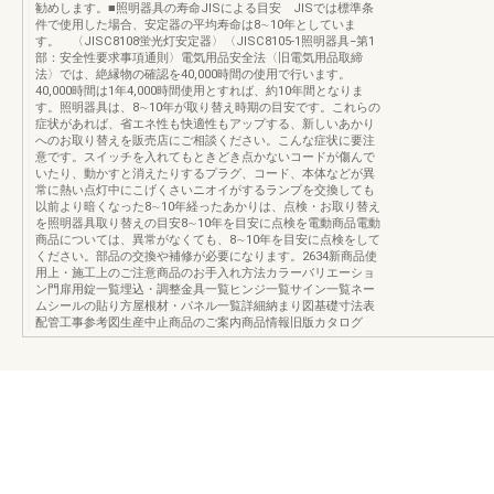
勧めします。■照明器具の寿命JISによる目安 JISでは標準条
件で使用した場合、安定器の平均寿命は8∼10年としていま
す。 〈JISC8108蛍光灯安定器〉〈JISC8105-1照明器具−第1
部：安全性要求事項通則〉電気用品安全法〈旧電気用品取締
法〉では、絶縁物の確認を40,000時間の使用で行います。
40,000時間は1年4,000時間使用とすれば、約10年間となりま
す。照明器具は、8∼10年が取り替え時期の目安です。これらの
症状があれば、省エネ性も快適性もアップする、新しいあかり
へのお取り替えを販売店にご相談ください。こんな症状に要注
意です。スイッチを入れてもときどき点かないコードが傷んで
いたり、動かすと消えたりするプラグ、コード、本体などが異
常に熱い点灯中にこげくさいニオイがするランプを交換しても
以前より暗くなった8∼10年経ったあかりは、点検・お取り替え
を照明器具取り替えの目安8∼10年を目安に点検を電動商品電動
商品については、異常がなくても、8∼10年を目安に点検をして
ください。部品の交換や補修が必要になります。2634新商品使
用上・施工上のご注意商品のお手入れ方法カラーバリエーショ
ン門扉用錠一覧埋込・調整金具一覧ヒンジ一覧サイン一覧ネー
ムシールの貼り方屋根材・パネル一覧詳細納まり図基礎寸法表
配管工事参考図生産中止商品のご案内商品情報旧版カタログ