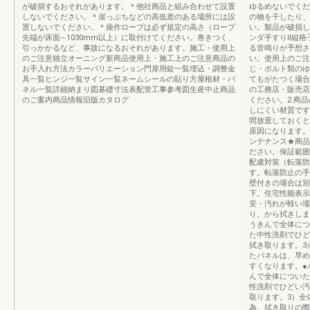
が破損するおそれがあります。＊他社商品と組み合わせて設置
ゆるめないでくだ
しないでください。＊崖っぷちなどの高低差のある場所には設
の物を干したり、
置しないでください。＊操作ロープは必ず規定の高さ（ロープ
い。製品が破損し
先端が床面∼1030mm以上）に取付けてください。巻きつく、
ンダ手すりⅡ縦格
引っかかるなど、事故になるおそれがあります。施工・使用上
る音鳴りが予想さ
のご注意独立オーニング新商品使用上・施工上のご注意商品の
い。使用上のご注
お手入れ方法カラーバリエーション門扉用錠一覧埋込・調整金
じ・ボルト類のゆ
具一覧ヒンジ一覧サイン一覧ネームシールの貼り方屋根材・パ
てもがたつく場合
ネル一覧詳細納まり図基礎寸法表配管工事参考図生産中止商品
の工務店・販売店
のご案内商品情報旧版カタログ
ください。2.商
しにくい材質です
間放置しておくと
原因になります。
ンテナンス★商品
ださい。保証範囲
配慮対策（転落防
す。転落防止の手
壁付きの場合は別
下。住宅性能表示
安・汚れが軽い場
り、から拭きしま
うきんで全体につ
た中性洗剤でひど
拭き取ります。3
たパネルは、早め
すくなります。●
んで全体についた
性洗剤でひどい汚
取ります。3）全
為、拭き取りの際