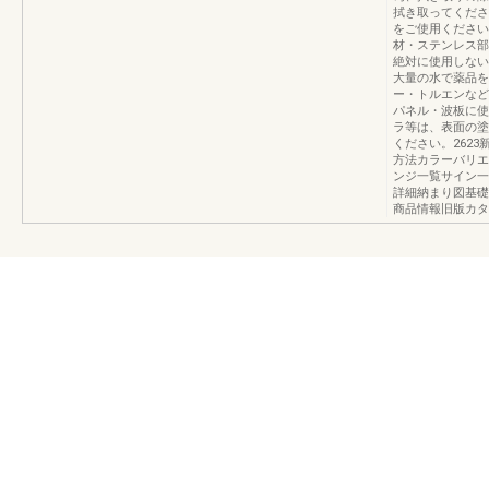
拭き取ってくださ
をご使用ください
材・ステンレス部
絶対に使用しない
大量の水で薬品を
ー・トルエンなど
パネル・波板に使
ラ等は、表面の塗
ください。262
方法カラーバリエ
ンジ一覧サイン一
詳細納まり図基礎
商品情報旧版カタ