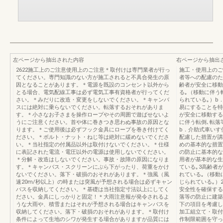
左ページから抽出された内容
右ページから抽出
2622施工上のご注意使用上のご注意＊取付けは専門業者が行っ
施工・使用上のご
てください。専門知識のない方が施工されると不具合発生の原
者等への配慮のた
因となることがあります。＊電源を既設のコンセント以外から
齢者が安全に移動
とる場合、電気配線工事は必ず電気工事有資格者が行ってくだ
る｡（移動に伴う
さい。＊みだりに改造・変更をしないでください。＊キャンバ
られている｡）b
スには絶対に乗らないでください。転落するおそれがありま
易にすることを特
す。＊小さなお子さまを操作ロープやその周囲で遊ばせないよ
が安全に移動する
うにご注意ください。首や体に巻きつき思わぬ事故の原因とな
に伴う転倒､転落
ります。＊ご使用後は必ずフック金具にロープを巻き付けてく
b．介助式車いす
ださい。＊ボルト・ナット・ねじ等は絶対に緩めないでくださ
配慮した措置が講
い。＊当社指定の付属品以外は取付けないでください。＊仕様
めの基本的な措置
に表記された電流・電圧以外の電源は使用しないでください。
の防止に基本的な
＊分解・改造はしないでください。事故・故障の原因になりま
用者が基本的な生
す。＊キャンバス・スクリーンにぶら下がったり、荷重をかけ
ている｡3高齢者
ないでください。落下・破損のおそれがあります。＊強風（風
れている｡（移動
速20m/秒以上）の時または突風が予想される場合は必ずキャン
じられている｡）
バスを収納してください。＊基礎は当社指定寸法以上にしてく
安全性を確保する
ださい。金具にしっかりと固定！＊大雨注意報が発令されるよ
落等の防止に建築
うな大雨や、積雪またはそれが予想される場合はキャンバスを
下の項目を考慮し
収納してください。落下・破損のおそれがあります。＊取付け
加工組立て・取付
条件によって生地のシワが発生する場合がありますが品質には
作制限範囲を守っ