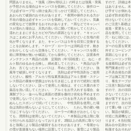
問題ありません。＊強風（20m/秒以上）の時または強風・突風
すので、詳細は本
が予想される場合はキャンバスを収納してください。操作ロー
はありません。水
プは必ずロープ引っ掛け金具に引っかけて固定してください。
び手すりが倒れる
あおられて破損のおそれがあります。＊夜間や操作される方が
は必ず防水処理を
不在の場合は必ずキャンバスを収納しておいてください。気象
付けないでくださ
の変化などで故障するおそれがあります。＊雨などでキャンバ
のご注意1.基礎
スが濡れた場合は、天気の良い日に開いて乾かしてください。
改造・変更をしな
濡れたままにするとカビや汚れの原因となります。＊キャンバ
品を使用してくだ
スはこまめにお手入れしてください。汚れがひどいと生地の劣
穴・ねじ頭)には
化が早くなります。また、キャンバスは５年を目安に交換する
をしてください。
ことをお勧めします。＊ロープ・ローラーは消耗品です。動き
ダーの位置を変更
がおかしくなったら交換をしてください。＊キャンバスを開く
外すとコーピング
前に障害物が無いか確認してから操作してください。設置条件
原因になります。
メンテナンス＊商品の点検 定期的（年1回程度）に、ねじ・ボ
所にシーリング剤
ルト類のゆるみを点検し、締め直してください。＊商品のお手
る接着剤は必ず当
入れ 古くなったキャンバスは、早めに交換してください。強
専門業者が行って
風等で破損しやすくなります。 洗剤は必ず中性洗剤をご使用
と不具合発生の原
ください。酸性・アルカリ性塩素系薬品はアルミ形材・ステン
ープは施工完了後
レス部品の腐食や塗膜はがれを引き起こしますので絶対に使用
り、養生テープが
しないでください。誤って使用した場合は、すぐに大量の水で
ご注意1.製品の
薬品を洗い流してください。 アルミをお手入れする場合、金
すので、次の項目
属製ブラシ・金べら等は表面の塗膜を傷付け劣化を早めますの
さないでください
で使用しないでください。 キャンバスをお手入れする場合、
物が落下するおそ
ぬらしたスポンジで拭いてください。 中性洗剤を使用した場
ますので、次の項
合は洗剤が残らないようにしてください。 たわし等の硬い物
けて重い物（ピア
ではこすらないでください。 ローラーの動きがおかしくなっ
い。製品が破損し
ても、潤滑剤は使用しないでください。＊本製品は地上階に取
付近に洗濯機など
り付けられる設計となっております。2階以上の高所に取りつけ
ります。4.当社
ると強風により製品が破損するおそれがあります。＊母屋から
踏み台や足掛かり
の雪が直接落ちない場所に設置してください。落雪により製品
転落するおそれが