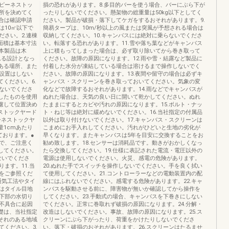
ピーネストッ
損の恐れがあります。8.多目的バーを使う場合、バーにぶら下が
所を決めてく
ったりしないでください。懸架物の総重量は50kg以下としてく
場合は確認申請
ださい。製品が破損・落下してケガをするおそれがあります。9.
は10㎡以下で
簡易タープは、10m/秒以上の風または突風が予想される場合は
さい。2.連棟
収納してください。10.キャンバスには絶対に乗らないでくださ
面積は基本寸法
い。転落する恐れがあります。11.雪や落ち葉などがキャンバス
.本製品は木
上に積もってしまった場合は、必ず取り除いてから巻き取って
れる設計となっ
ください。故障の原因になります。12.雨や雪・結露など製品に
ある場所、また
付着した水分が凍結している場合は溶けるまで操作しないでく
設置はしない
ださい。故障の原因になります。13.夜間や留守の場合は必ずキ
ください。6.
ャンバス・スクリーンを巻き取っておいてください。気象の変
ないでくださ
化などで故障するおそれがあります。14.雨などでキャンバスが
したものを使用
ぬれた場合は、天気の良い日に開いて乾かしてください。ぬれ
慮して位置決め
たままにするとカビや汚れの原因になります。15.ボルト・ナッ
ストックヤード
ト・ねじ等は絶対に緩めないでください。16.当社指定の付属品
ーネストックヤ
以外は取り付けないでください。17.キャンバス・スクリーンは
量1cmあたり
こまめにお手入れしてください。汚れがひどいと生地の劣化が
しております。●
早くなります。またキャンバスは5年を目安に交換することをお
で、ご注意く
勧め致します。18.センサーは消耗品です。動きがおかしくなっ
してください。
たら交換してください。19.仕様に表記された電流・電圧以外の
ないでくださ
電源は使用しないでください。火災、感電の危険があります。
ます。11.当
20.ぬれた手でスイッチを操作しないでください。手を良く拭い
をご参照くだ
て使用してください。21.コントローラーなどの電動装置内の配
外壁が通気工法やタイ
線にはふれないでください。感電する危険があります。22.キャ
はタイル目地
ンバスを駆動させる前に、障害物が無いか確認してから操作を
下部の水切り
してください。23.手動式の場合、キャンバスを下巻きにしない
不具合に起因
でください。正常に巻取れず破損の原因になります。24.分解・
礎は、当社指定
改造はしないでください。事故、故障の原因になります。25.ス
それのある地域
クリーンにぶら下がったり、荷重をかけたりしないでくださ
ください。3.
い。落下・破損のおそれがあります。26.スクリーンはたるませ