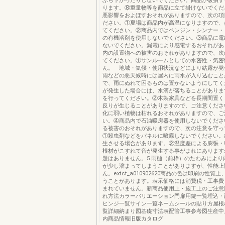
ぶら下がったりしないでください。商品が破損す
ります。⑧重量物等を商品に立て掛けないでくださ
悪影響をおよぼすおそれがありますので、次の項
ださい。①夏場は商品内が高温になりますので、
てください。②商品内ではベンジン・シンナー・
の有機溶剤を使用しないでください。③商品に電
ないでください。漏電により感電するおそれがあり
内の設置物への被害のおそれがありますので、次
てください。①サンルームとしての水密性・気密
ん。 地域・気候・使用状況などにより結露が発
雨などの悪天候時には屋内に雨水が入り込むこと
で、雨にぬれて困るものは置かないようにしてく
が発生した場合には、水滴が落ちることがありま
を行ってください。②木製家具などを長期間置く
反りが生じることがありますので、ご注意くださ
化に弱い植物は枯れるおそれがありますので、ご
い。④商品内で石油暖房器を使用しないでください
る被害のおそれがありますので、次の注意を守っ
①殺虫剤などをパネルに噴霧しないでください。
生させる場合があります。②温度差による膨張・
根材がこすれて音が発生する事がまれにあります
題はありません。5.雨樋（前枠）のたわみにより
が少し溜まってしまうことがありますが、性能上
ん。extct_a010902620商品の色は印刷の性質
うことがあります。表示価格には消費税・工事費
まれていません。新商品使用上・施工上のご注意
れ方法カラーバリエーション門扉用錠一覧埋込・
ヒンジ一覧サイン一覧ネームシールの貼り方屋根
覧詳細納まり図基礎寸法表配管工事参考図生産中
内商品情報旧版カタログ