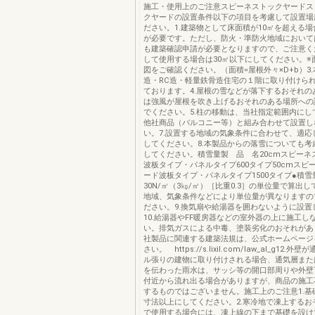
施工・使用上のご注意スピーネストックヤードス
クヤードの設置条件以下の項目を考慮して設置場
ださい。1.建築物として床面積が10㎡を超える
が必要です。ただし、防火・準防火地域において
も建築確認申請が必要となりますので、ご注意くだ
して使用する場合は30㎡以下にしてください。※
図をご確認ください。（面積=屋根外々×D+b）3
造・RC造・軽量鉄骨造住宅の１階に取り付けら
ております。4.屋根の雪などが落下するおそれの
は強風が屋根を吹き上げるおそれのある場所への
でください。5.柱の移動は、当社指定範囲内にして
他社商品（バルコニー等）と組み合わせて設置し
い。7.設置する地域の気象条件に合わせて、適応
してください。8.本製品からの落雪についても考
してください。積雪量製 品 名20cmスピーネ
波板タイプ・パネルタイプ600タイプ50cmスピ
ード波板タイプ・パネルタイプ1500タイプ●積雪
30N/㎡（3㎏/㎡）［比重0.3］の単位量で算出
地域、気象条件などにより単位量が異なりますの
ださい。9.換気扇や給湯器を囲わないように設置
10.給湯器やFF暖房器などの室外器の上に施工し
い。排気ガスによる中毒、塗装劣化のおそれがあり
社製品に関連する建築法規は、公式ホームページ
さい。 https://s.lixil.com/law_al_g12.
ル張りの建物に取り付けされる場合、通気層また
を伝わった雨水は、サッシ等の開口部周りや外壁
付近から流れ出る場合がありますが、商品の施工
するものではございません。施工上のご注意1.基
寸法以上にしてください。2.寒冷地で凍上するお
で使用する場合には、凍上線の下まで基礎を設けて