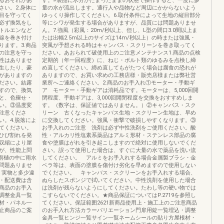
るおそれがあ
す。※製品に水分がたまったままの状態で操作すると、一度に多
い。2.身体に
量の水が流出します。通行人や品物など周辺にかからないよう
目を守ってく
ゆっくり操作してください。6.取付条件によって生地の縦目部分
必ず換気をし
等にシワが発生する場合がありますが、品質には問題ありませ
トルエンなど
ん。7.強風（彩風：20m/秒以上、但し、L型の間口3.0間以上ま
線を巻き付け
たは出幅2.5m以上のサイズは14m/秒以上）の時または強風・
ます。3.商品
突風が予想される時はキャンバス・スクリーンを巻き取ってく
の注意を守っ
ださい。あおられて破使用上のご注意メンテナンス1.商品の点検
性はありませ
定期的（年一回程度）に、ねじ・ボルト類のゆるみを点検し締
生したり、豪
め直してください。締め直してもがたつく場合は腐食の恐れが
がありますの
ありますので、お買い求めの工務店様・販売店様または弊社営
ださい。結露
業所へご連絡ください。2.商品のお手入れ①モーター・手動ギ
すので、換気
ア モーター・手動ギアは消耗品です。モーターは、5,000回開
と、色褪せ・
閉程度、手動ギアは、3,000回開閉程度を交換をおすすめしま
い。③温度変
す。（数字は、保証値ではありません。）②キャンバス・スク
注意くださ
リーン 古くなったキャンバス生地・スクリーン生地は、早め
。4.脱落によ
に交換してください。強風・衝撃で破損しやすくなります。③
てください。
お手入れのご注意 洗剤は必ず中性洗剤をご使用ください。酸
ひび割れを発
性・アルカリ性塩素系薬品はアルミ形材・ステンレス部品の腐
収縮により屋
食や塗膜はがれを引き起こしますので絶対に使用しないでくだ
が、性能上問
さい。誤って使用した場合は、すぐに大量の水で薬品を洗い流
雨樋の中に雨水
してください。 アルミをお手入れする場合金属製ブラシ・金
問題ありませ
ベラ等は、表面の塗膜を傷付け劣化を早めますので使用しない
上、実物と多少違
でください。 キャンバス・スクリーンをお手入れする場合、
・配送費は含
ぬらしたスポンジで拭いてください。中性洗剤を使用した場合
商品のお手入
は洗剤が残らないようにしてください。たわし等の硬い物では
調整金具一覧
こすらないでください。★商品保証についてはP.2719を参照し
材・パネル一
てください。保証範囲2621新商品使用上・施工上のご注意商品
止商品のご案
のお手入れ方法カラーバリエーション門扉用錠一覧埋込・調整
金具一覧ヒンジ一覧サイン一覧ネームシールの貼り方屋根材・