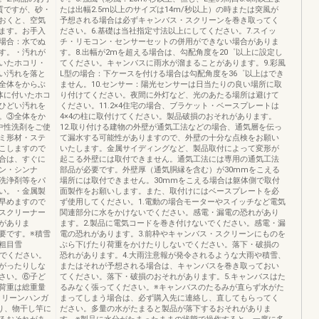
質ですが、砂・
たは出幅2.5m以上のサイズは14m/秒以上）の時または突風が
おくと、空気
予想される場合は必ずキャンバス・スクリーンを巻き取ってく
ます。お手入
ださい。6.基礎は当社指定寸法以上にしてください。7.スイッ
場合：水でぬ
チ・リモコン・センサーセットの併用ができない場合がありま
す。・汚れが
す。8.出幅が2mを超える場合は、勾配角度を20゜以上に設定し
いたホコリ・
てください。キャンバスに雨水が溜まることがあります。9.彩風
い汚れを落と
L型の場合：下ケースを付ける場合は勾配角度を36゜以上はでき
全体をからぶ
ません。10.センサー：陽光センサーは日当たりの良い場所に取
体に付いたホコ
り付けてください。夜間に外灯など、光のあたる場所は避けて
ひどい汚れを
ください。11.2×4住宅の場合、ブラケット・ベースプレートは
。③全体をか
4×4の柱に取付けてください。製品破損のおそれがあります。
中性洗剤をご使
12.取り付ける建物の外壁が通気工法などの場合、通気層を伝っ
ミ形材・ステ
て漏水する可能性がありますので、外壁の十分な点検をお願い
こしますので
いたします。金属サイディングなど、製品取付によって変形が
合は、すぐに
起こる外壁には取付できません。通気工法には専用の通気工法
ン・シンナ
部品が必要です。外壁厚（通気胴縁を含む）が30mmをこえる
洗浄剤等をパ
場所には取付できません。30mmをこえる場合は躯体側で取付
い。・金属製
面製作をお願いします。また、取付けにはベースプレートを必
早めますので
ず使用してください。1.電動の場合モーターやスイッチなど電気
スクリーナー
関連部分に水をかけないでください。感電・漏電の恐れがあり
がありま
ます。2.製品に電気コードを巻き付けないでください。感電・漏
要です。※積雪
電の恐れがあります。3.前枠やキャンバス・スクリーンにものを
粗目雪
ぶら下げたり荷重をかけたりしないでください。落下・破損の
いでください。
恐れがあります。4.大雨注意報が発令されるような大雨や積雪、
がったりしな
またはそれが予想される場合は、キャンバスを巻き取っておい
さい。⑥子ど
てください。落下・破損のおそれがあります。5.キャンバスはた
荷重は総重量
るみなく張ってください。※キャンバスのたるみが直らず水がた
クリーンハンガ
まってしまう場合は、必ず購入先に連絡し、直してもらってく
り、物干し竿に
ださい。多量の水がたまると製品が落下するおそれがありま