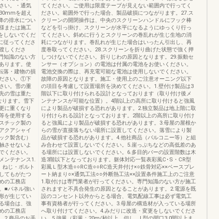
さい。・通気
てください。ご使用は限度テープが見えない範囲内で行ってく
30mmを超え
ださい。範囲外で行った場合、製品破損につながります。27.ス
降の排水につい
クリーンの開閉操作は、中央のスクリーンハンドルにフック棒
様または施工
などを引っ掛け、スクリーンが水平になるようにゆっくり行っ
をしないでくだ
てください。斜めに行うとスクリーンの巻乱れが生じ生地の消
に従ってくださ
耗につながります。巻乱れが生じた場合はいったん引出し、再
渡しくださ
度巻取ってください。28.スクリーンを折り曲げた状態で強く押
門知識のない方
しつけないでください。折りじわの原因となります。29.振動セ
あります。使
ンサー（オプション）の電池は付属の電池をお使いください。
転落・建物の損
電池交換の際は、再充電可能な電池は使用しないでください。
ださい。①下
故障の原因となります。施工・使用上のご注意オーニング以下
さい。雪の重
の項目を考慮して設置場所を決めてください。1.壁付け製品は3
先の雪は重た
階以下に取り付けられる設計となっております（取り付け後メ
なります。雪下
ンテナンスが可能な位置）。4階以上の高所に取り付けると強風
更に重くなり
により製品が破損する恐れがあります。2.独立製品は地上階に取
等を使用する
り付けられる設計となっております。2階以上の高所に取り付け
スチック製の
ると強風により製品が破損する恐れがあります。3.母屋の屋根か
アクアシャイ
らの雪が直接落ちない場所に設置してください。落雪により製
ック製含む）
品が破損する恐れがあります。4.他社商品（バルコニー等）と組
触させないよ
み合わせて設置しないでください。5.崖っぷちなどの高低差のあ
でください。
る場所には設置しないでください。6.多目的バーの設置階数は木
ンテナンス1.
造3階以下となっております。躯体対応一覧表彩風C･S・CR型
、ねじ・ボルト
彩風Ｌ型木造○○RC造○○RC造天井付け×○鉄骨対応××ベースプレ
してもがたつ
ート納まり○×通気工法○○外断熱工法××設置条件施工上のご注意
めの工務店
1.取付けは専門業者が行ってください。専門知識のない方が施工
。■パネル強い
されますと不具合発生の原因となることがあります。2.電源を既
形が生じてい
設のコンセント以外からとる場合、電気配線工事は必ず電気工
る場合は、強
事有資格者が行ってください。3.母屋の構造材が入っている場所
めの工務店
へ取り付けてください。4.みだりに改造・変更をしないでくださ
2.商品のお手
い。5.強風（彩風：20m/秒以上、但し、L型の間口3.0間以上ま