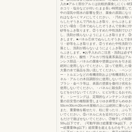
入れ■アルミ部分アルミは比較的腐食しにくい材
ホコリ・塩分などが付いたまま長い時間放置して
中の湿気や雨水の影響を受け、腐食の原因になり
れはなるべくマメにしてください。・汚れが軽い
らしたぞうきんで汚れをふき取り、からぶきしま
ひどい場合：①水でぬらしたぞうきんで全体に付
砂等をふき取ります。②うすめた中性洗剤でひど
し、洗剤が残らないようによくふき取ります。③
きします。■パネル①水でぬらしたぞうきんで全
リ・砂等をふき取ります。②うすめた中性洗剤で
落とし、洗剤が残らないようによくふき取ります
らぶきします。■お手入れのご注意・洗剤は必ず
用ください。酸性・アルカリ性塩素系薬品はアル
ンレス部品・パネルの腐食や塗膜はがれを引き起
絶対に使用しないでください。誤って使用した場
大量の水で薬品を洗い流してください。・ベンジ
ー・トルエンなどの有機溶剤および有機溶剤入り
ネル・アルミの木目調部分に使用しないでくださ
ブラシ・金ベラ等は、表面の塗膜を傷付け劣化を
使用しないでください。・パネルに殺虫剤・ガラ
などをかけないでください。ヒビが生じるおそれ
す。・シーリングは、定期的なメンテナンスが必
量の目安雪の種類新雪しまりゆき締雪ざらめゆき
50cm30cm20cm④屋根の上には絶対に乗らな
また、重量物を載せたり、柱に登ったり、ぶら下
いでください。⑤パネルに火を近付けないでくだ
もだけで遊ばせないでください。⑦物干しの制限
50㎏以下です。（可動竿掛け総重量15kg以下、
ー総重量8kg以下）総荷重を超えるものを干した