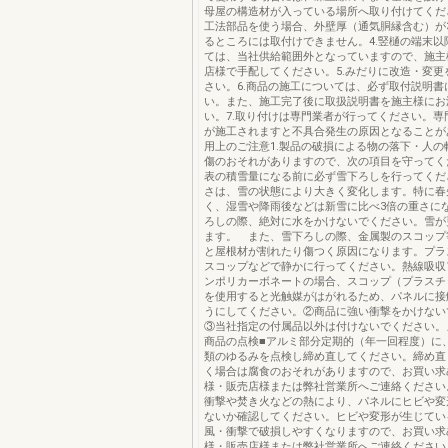
母屋の構造材が入っている場所へ取り付けてくだ
工法部品を使う場合、外壁厚（通気胴縁含む）が
るところには取付けできません。4.竪樋の端末以
ては、当社供給範囲外となっていますので、施主
店様で手配してください。5.みだりに改造・変更
さい。6.商品の施工については、必ず取付説明書
い。また、施工完了後に取扱説明書を施主様にお
い。7.取り付けは専門業者が行ってください。専
が施工されますと不具合発生の原因となることが
用上のご注意1.製品の破損による物の落下・人の
傷のおそれがありますので、次の項目を守ってく
表の積雪量になる前に必ず雪下ろしを行ってくだ
さは、雪の状態により大きく変化します。特に春
く、湿雪や降雨後などは新雪に比べ3倍の重さに
ろしの際、絶対に水をかけないでください。雪が
ます。 また、雪下ろしの際、金属製のスコップ
と屋根材が割れたり傷つく原因になります。プラ
スコップなどで静かに行ってください。熱線吸収
ンポリカーボネートの場合、スコップ（プラスチ
を使用すると光触媒がはがれるため、パネルに接
うにしてください。②商品に強い衝撃をかけない
③当社指定の付属品以外は付けないでください。メ
商品の点検■アルミ部分定期的（年一回程度）に
類のゆるみを点検し締め直してください。締め直
く場合は腐食のおそれがありますので、お買い求
様・販売店様または弊社営業所へご連絡ください
衝撃や焚き火などの熱により、パネルにヒビや変
ないか確認してください。ヒビや変形が生じてい
風・衝撃で破損しやすくなりますので、お買い求
様・販売店様または弊社営業所へご連絡ください。