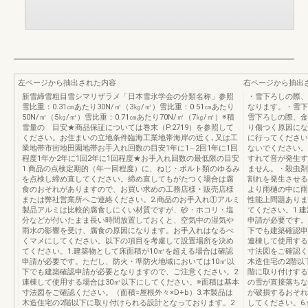
左ページから抽出された内容
右ページから抽出
新雪締雪粗目雪シマリザラメ「日本雪氷学会の分類名称」参照
・雪下ろしの際、
雪比重：0.31㎝あたり30N/㎡（3㎏/㎡）雪比重：0.51㎝あたり
なります。・雪下
50N/㎡（5㎏/㎡）雪比重：0.71㎝あたり70N/㎡（7㎏/㎡）※積
雪下ろしの際、金
雪量の 目安★商品保証については巻末（P.2719）を参照して
り傷つく原因にな
ください。お住まいの立地条件臨海工業地帯海岸の近く､又は工
に行ってください
業地帯市街地田園地帯お手入れ回数の目安1年に1∼2回1年に1回
ないでください。
程度1年か2年に1回2年に1回程度★お手入れ回数の最低限の目安
すれて音が発生す
1.商品の点検定期的（年一回程度）に、ねじ・ボルト類のゆるみ
ません。・殺虫剤
を点検し締め直してください。締め直してもがたつく場合は腐
割れを発生させる
食のおそれがありますので、お買い求めの工務店様・販売店様
より雨樋の中に雨
または弊社営業所へご連絡ください。2.商品のお手入れ①アルミ
性能上問題ありま
製品アルミは比較的腐食しにくい材質ですが、砂・ホコリ・塩
てください。1.
分などが付いたまま長い時間放置しておくと、空気中の湿気や
申請が必要です。
雨水の影響を受け、腐食の原因になります。お手入れはなるべ
下でも建築確認申
くマメにしてください。以下の項目を考慮して設置場所を決め
連棟して使用する
てください。1.建築物として床面積が10㎡を超える場合は確認
寸法図をご確認く
申請が必要です。ただし、防火・準防火地域においては10㎡以
木造住宅の2階以
下でも建築確認申請が必要となりますので、ご注意ください。2.
階に取り付けする
連棟して使用する場合は30㎡以下にしてください。※面積は基本
の雪が直接落ちな
寸法図をご確認ください。（面積=屋根外々×D+b）3.本製品は
が破損するおそれ
木造住宅の2階以下に取り付けられる設計となっております。2
してください。6