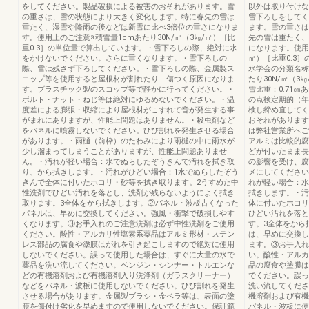
をしてください。製品破損による被害のおそれがあります。雪
以外は取り付けな
の重さは、雪の状態により大きく変化します。特に春先の雪は
雪下ろしをしてく
重たく、湿雪や降雨の後などは新雪に比べ3倍位の重さになりま
ます。雪の重さは
す。使用上のご注意※積雪量1cmあたり30N/㎡（3㎏/㎡）［比
先の雪は重たく、
重0.3］の単位量で算出しています。・雪下ろしの際、絶対に水
になります。使用上
をかけないでください。さらに重くなります。・雪下ろしの
㎡）［比重0.3
際、雪は残さず下ろしてください。・雪下ろしの際、金属製ス
氷学会の分類名称
コップ等を使用すると屋根材が割れたり 傷つく原因になりま
たり30N/㎡（3㎏
す。プラスチック製のスコップ等で静かに行ってください。・
雪比重：0.71㎝
ボルト・ナット・ねじ等は絶対にゆるめないでください。・温
の点検定期的（年
度差による膨張・収縮により屋根材がこすれて音が発生する事
検し締め直してく
がまれにありますが、性能上問題はありません。・殺虫剤など
おそれがあります
をパネルに噴霧しないでください。ひび割れを発生させる場合
は弊社営業所へご
があります。・雨樋（前枠）のたわみにより雨樋の中に雨水が
アルミは比較的腐
少し溜まってしまうことがありますが、性能上問題ありませ
どが付いたまま長
ん。・汚れが軽い場合：水でぬらしたぞうきんで汚れを拭き取
の影響を受け、腐
り、から拭きします。・汚れがひどい場合：1水でぬらしたぞう
メにしてください
きんで全体に付いたホコリ・砂等を拭き取ります。2うすめた中
れが軽い場合：水
性洗剤でひどい汚れを落とし、洗剤が残らないようによく拭き
拭きします。・汚
取ります。3全体をから拭きします。②パネル・波板古くなった
体に付いたホコリ
パネルは、早めに交換してください。強風・衝撃で破損しやす
ひどい汚れを落と
くなります。③お手入れのご注意洗剤は必ず中性洗剤をご使用
す。3全体をから
ください。酸性・アルカリ性塩素系薬品はアルミ形材・ステン
は、早めに交換し
レス部品の腐食や塗膜はがれを引き起こしますので絶対に使用
ます。③お手入れ
しないでください。誤って使用した場合は、すぐに大量の水で
い。酸性・アルカ
薬品を洗い流してください。ベンジン・シンナー・トルエンな
品の腐食や塗膜は
どの有機溶剤および有機溶剤入り洗浄剤（ガラスクリーナー）
でください。誤っ
などをパネル・波板に使用しないでください。ひび割れを発生
洗い流してくださ
させる場合があります。金属製ブラシ・金ベラ等は、表面の塗
機溶剤および有機
膜を傷付け劣化を早めますので使用しないでください。保証範
パネル・波板に使