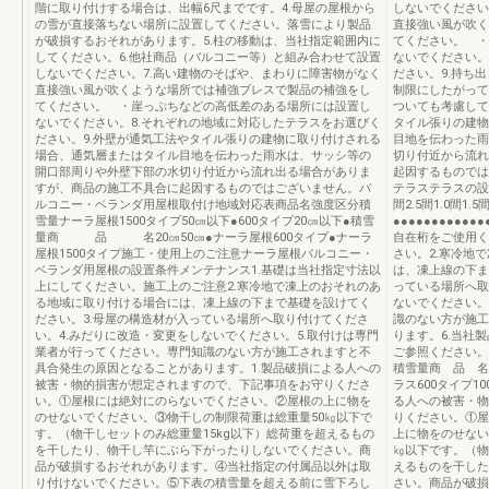
階に取り付けする場合は、出幅6尺までです。4.母屋の屋根から
しないでください
の雪が直接落ちない場所に設置してください。落雪により製品
直接強い風が吹く
が破損するおそれがあります。5.柱の移動は、当社指定範囲内に
てください。 ・
してください。6.他社商品（バルコニー等）と組み合わせて設置
ないでください。
しないでください。7.高い建物のそばや、まわりに障害物がなく
ださい。9.持ち
直接強い風が吹くような場所では補強ブレスで製品の補強をし
制限にしたがって
てください。 ・崖っぷちなどの高低差のある場所には設置し
ついても考慮して
ないでください。8.それぞれの地域に対応したテラスをお選びく
タイル張りの建物
ださい。9.外壁が通気工法やタイル張りの建物に取り付けされる
目地を伝わった雨
場合、通気層またはタイル目地を伝わった雨水は、サッシ等の
切り付近から流れ
開口部周りや外壁下部の水切り付近から流れ出る場合がありま
起因するものでは
すが、商品の施工不具合に起因するものではございません。バ
テラステラスの設置
ルコニー・ベランダ用屋根取付け地域対応表商品名強度区分積
間2.5間1.0間1.5
雪量ナーラ屋根1500タイプ50㎝以下●600タイプ20㎝以下●積雪
●●●●●●●●●●
量商 品 名20㎝50㎝●ナーラ屋根600タイプ●ナーラ
自在桁をご使用く
屋根1500タイプ施工・使用上のご注意ナーラ屋根バルコニー・
さい。2.寒冷地
ベランダ用屋根の設置条件メンテナンス1.基礎は当社指定寸法以
は、凍上線の下ま
上にしてください。施工上のご注意2.寒冷地で凍上のおそれのあ
っている場所へ取
る地域に取り付ける場合には、凍上線の下まで基礎を設けてく
ないでください。
ださい。3.母屋の構造材が入っている場所へ取り付けてくださ
識のない方が施工
い。4.みだりに改造・変更をしないでください。5.取付けは専門
ります。6.当社
業者が行ってください。専門知識のない方が施工されますと不
ご参照ください。http
具合発生の原因となることがあります。1.製品破損による人への
積雪量商 品 名2
被害・物的損害が想定されますので、下記事項をお守りくださ
ラス600タイプ1
い。①屋根には絶対にのらないでください。②屋根の上に物を
る人への被害・物
のせないでください。③物干しの制限荷重は総重量50㎏以下で
りください。①屋
す。（物干しセットのみ総重量15kg以下）総荷重を超えるもの
上に物をのせない
を干したり、物干し竿にぶら下がったりしないでください。商
㎏以下です。（物
品が破損するおそれがあります。④当社指定の付属品以外は取
えるものを干した
り付けないでください。⑤下表の積雪量を超える前に雪下ろし
さい。商品が破損