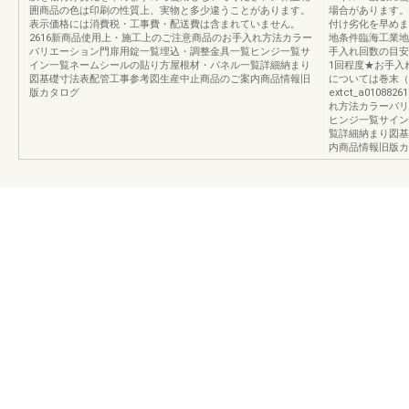
囲商品の色は印刷の性質上、実物と多少違うことがあります。
場合があります。
表示価格には消費税・工事費・配送費は含まれていません。
付け劣化を早めま
2616新商品使用上・施工上のご注意商品のお手入れ方法カラー
地条件臨海工業地
バリエーション門扉用錠一覧埋込・調整金具一覧ヒンジ一覧サ
手入れ回数の目安1
イン一覧ネームシールの貼り方屋根材・パネル一覧詳細納まり
1回程度★お手入
図基礎寸法表配管工事参考図生産中止商品のご案内商品情報旧
については巻末（
版カタログ
extct_a010
れ方法カラーバリ
ヒンジ一覧サイン
覧詳細納まり図基
内商品情報旧版カ