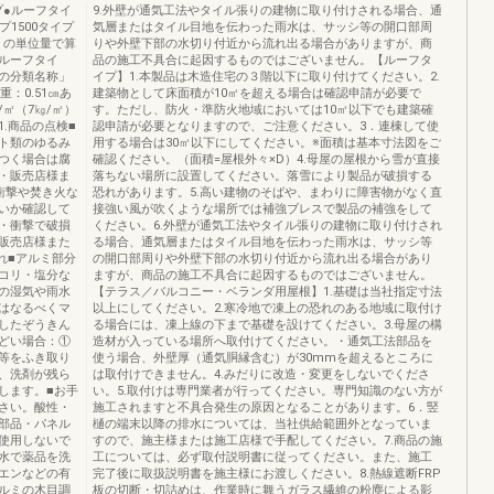
プ●ルーフタイ
9.外壁が通気工法やタイル張りの建物に取り付けされる場合、通
プ1500タイプ
気層またはタイル目地を伝わった雨水は、サッシ等の開口部周
3］の単位量で算
りや外壁下部の水切り付近から流れ出る場合がありますが、商
ルーフタイ
品の施工不具合に起因するものではございません。【ルーフタ
の分類名称」
イプ】1.本製品は木造住宅の３階以下に取り付けてください。2.
重：0.51㎝あ
建築物として床面積が10㎡を超える場合は確認申請が必要で
/㎡（7㎏/㎡）
す。ただし、防火・準防火地域においては10㎡以下でも建築確
.商品の点検■
認申請が必要となりますので、ご注意ください。3．連棟して使
ト類のゆるみ
用する場合は30㎡以下にしてください。※面積は基本寸法図をご
つく場合は腐
確認ください。（面積=屋根外々×D）4.母屋の屋根から雪が直接
・販売店様ま
落ちない場所に設置してください。落雪により製品が破損する
衝撃や焚き火な
恐れがあります。5.高い建物のそばや、まわりに障害物がなく直
いか確認して
接強い風が吹くような場所では補強ブレスで製品の補強をして
・衝撃で破損
ください。6.外壁が通気工法やタイル張りの建物に取り付けされ
販売店様また
る場合、通気層またはタイル目地を伝わった雨水は、サッシ等
れ■アルミ部分
の開口部周りや外壁下部の水切り付近から流れ出る場合があり
コリ・塩分な
ますが、商品の施工不具合に起因するものではございません。
の湿気や雨水
【テラス／バルコニー・ベランダ用屋根】1.基礎は当社指定寸法
はなるべくマ
以上にしてください。2.寒冷地で凍上の恐れのある地域に取付け
したぞうきん
る場合には、凍上線の下まで基礎を設けてください。3.母屋の構
どい場合：①
造材が入っている場所へ取付けてください。・通気工法部品を
等をふき取り
使う場合、外壁厚（通気胴縁含む）が30mmを超えるところに
、洗剤が残ら
は取付けできません。4.みだりに改造・変更をしないでくださ
します。■お手
い。5.取付けは専門業者が行ってください。専門知識のない方が
さい。酸性・
施工されますと不具合発生の原因となることがあります。6．竪
部品・パネル
樋の端末以降の排水については、当社供給範囲外となっていま
使用しないで
すので、施主様または施工店様で手配してください。7.商品の施
水で薬品を洗
工については、必ず取付説明書に従ってください。また、施工
エンなどの有
完了後に取扱説明書を施主様にお渡しください。8.熱線遮断FRP
ルミの木目調
板の切断・切詰めは、作業時に舞うガラス繊維の粉塵による影