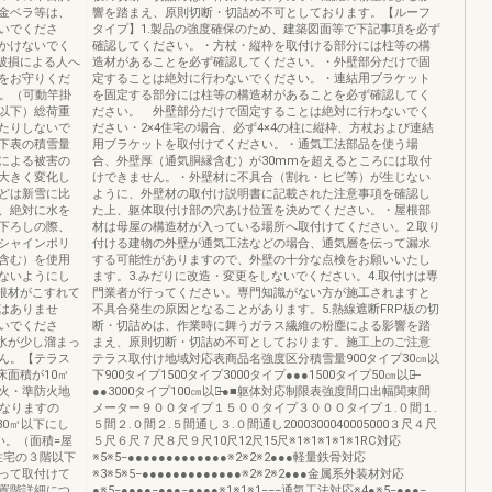
金ベラ等は、
響を踏まえ、原則切断・切詰め不可としております。【ルーフ
いでくださ
タイプ】1.製品の強度確保のため、建築図面等で下記事項を必ず
かけないでく
確認してください。・方杖・縦枠を取付ける部分には柱等の構
破損による人へ
造材があることを必ず確認してください。・外壁部分だけで固
をお守りくだ
定することは絶対に行わないでください。・連結用ブラケット
す。（可動竿掛
を固定する部分には柱等の構造材があることを必ず確認してく
g以下）総荷重
ださい。 外壁部分だけで固定することは絶対に行わないでく
たりしないで
ださい・2×4住宅の場合、必ず4×4の柱に縦枠、方杖および連結
下表の積雪量
用ブラケットを取付けてください。・通気工法部品を使う場
による被害の
合、外壁厚（通気胴縁含む）が30mmを超えるところには取付
大きく変化し
けできません。・外壁材に不具合（割れ・ヒビ等）が生じない
どは新雪に比
ように、外壁材の取付け説明書に記載された注意事項を確認し
、絶対に水を
た上、躯体取付け部の穴あけ位置を決めてください。・屋根部
下ろしの際、
材は母屋の構造材が入っている場所へ取付けてください。2.取り
シャインポリ
付ける建物の外壁が通気工法などの場合、通気層を伝って漏水
含む）を使用
する可能性がありますので、外壁の十分な点検をお願いいたし
ないようにし
ます。3.みだりに改造・変更をしないでください。4.取付けは専
根材がこすれて
門業者が行ってください。専門知識がない方が施工されますと
はありませ
不具合発生の原因となることがあります。5.熱線遮断FRP板の切
いでくださ
断・切詰めは、作業時に舞うガラス繊維の粉塵による影響を踏
水が少し溜まっ
まえ、原則切断・切詰め不可としております。施工上のご注意
ん。【テラス
テラス取付け地域対応表商品名強度区分積雪量900タイプ30㎝以
床面積が10㎡
下900タイプ1500タイプ3000タイプ●●●1500タイプ50㎝以下̶
火・準防火地
●●3000タイプ100㎝以下̶̶●■躯体対応制限表強度間口出幅関東間
となりますの
メーター９００タイプ１５００タイプ３０００タイプ１.０間１.
30㎡以下にし
５間２.０間２.５間通し３.０間通し2000300040005000３尺４尺
い。（面積=屋
５尺６尺７尺８尺９尺10尺12尺15尺※1※1※1※1※1RC対応
住宅の３階以下
※5※5−●●●●●●●●●●●●●※2※2※2●●●軽量鉄骨対応
って取付けて
※3※5※5−●●●●●●●●●●●●●※2※2※2●●●金属系外装材対応
置階詳細につ
●※5−●●●●−●●●−●●●●※1※1※1−−−通気工法対応※4●※5−●●●−