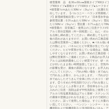
積雪量商 品 名30㎝50㎝●屋根タイプ900タイ
プ900タイプ●屋根タイプ1500タイプ●ルーフタイ
※積雪量1cmあたり30N/㎡（3㎏/㎡）［比重0.
出しています。【バルコニー・ベランダ用屋根／
プ】新雪締雪粗目雪シマリザラメ「日本雪氷学会
参照雪比重：0.31㎝あたり30N/㎡（3㎏/㎡）雪比
たり50N/㎡（5㎏/㎡）雪比重：0.71㎝あたり70N
※積雪量の 目安施工・使用上のご注意テラスVS1
アルミ部分定期的（年一回程度）に、ねじ・ボル
を点検し締め直してください。締め直してもがた
食の恐れがありますので、お買い求めの工務店様
たは弊社営業所へご連絡ください。■パネル強い
どの熱により、パネルにヒビや変形が生じていな
ください。ヒビや変形が生じている場合は、強風
しやすくなりますので、お買い求めの工務店様・
は弊社営業所へご連絡ください。2.商品のお手入
アルミは比較的腐食しにくい材質ですが、砂・ホ
どが付いたまま長い時間放置しておくと、空気中
の影響を受け、腐食の原因になります。お手入れ
メにしてください。・汚れが軽い場合：水でぬら
で汚れをふき取り、からぶきします。・汚れがひ
水でぬらしたぞうきんで全体に付いたホコリ・砂
ます。②うすめた中性洗剤でひどい汚れを落とし
ないようによくふき取ります。③全体をからぶき
入れのご注意・洗剤は必ず中性洗剤をご使用くだ
アルカリ性塩素系薬品はアルミ形材・ステンレス
の腐食や塗膜はがれを引き起こしますので絶対に
ください。誤って使用した場合は、すぐに大量の
い流してください。・ベンジン・シンナー・トル
機溶剤および有機溶剤入り洗浄剤等をパネル・ア