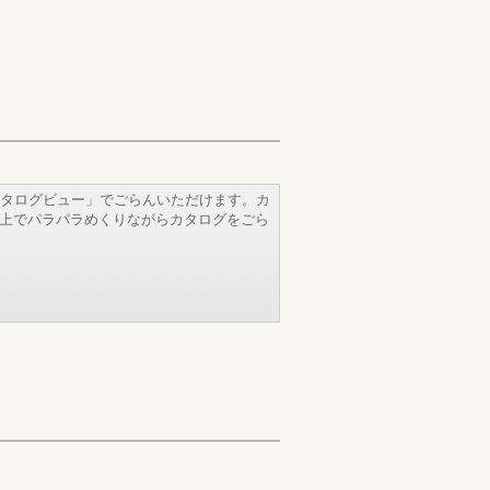
タログビュー」でごらんいただけます。カ
b上でパラパラめくりながらカタログをごら