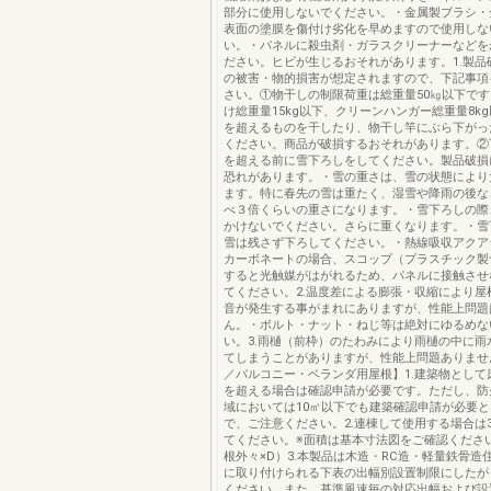
部分に使用しないでください。・金属製ブラシ・
表面の塗膜を傷付け劣化を早めますので使用しな
い。・パネルに殺虫剤・ガラスクリーナーなどを
ださい。ヒビが生じるおそれがあります。1.製品
の被害・物的損害が想定されますので、下記事項
さい。①物干しの制限荷重は総重量50㎏以下で
け総重量15kg以下、クリーンハンガー総重量8k
を超えるものを干したり、物干し竿にぶら下がっ
ください。商品が破損するおそれがあります。②
を超える前に雪下ろしをしてください。製品破損
恐れがあります。・雪の重さは、雪の状態により
ます。特に春先の雪は重たく、湿雪や降雨の後な
べ３倍くらいの重さになります。・雪下ろしの際
かけないでください。さらに重くなります。・雪
雪は残さず下ろしてください。・熱線吸収アクア
カーボネートの場合、スコップ（プラスチック製
すると光触媒がはがれるため、パネルに接触させ
てください。2.温度差による膨張・収縮により屋
音が発生する事がまれにありますが、性能上問題
ん。・ボルト・ナット・ねじ等は絶対にゆるめな
い。3.雨樋（前枠）のたわみにより雨樋の中に雨
てしまうことがありますが、性能上問題ありませ
／バルコニー・ベランダ用屋根】1.建築物として
を超える場合は確認申請が必要です。ただし、防
域においては10㎡以下でも建築確認申請が必要
で、ご注意ください。2.連棟して使用する場合は
てください。※面積は基本寸法図をご確認くださ
根外々×D）3.本製品は木造・RC造・軽量鉄骨造
に取り付けられる下表の出幅別設置制限にしたが
ください。また、基準風速毎の対応出幅および設