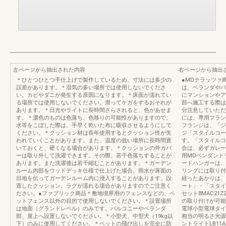
左ページから抽出された内容
右ページから抽出
＊ひとつひとつ手仕上げで製作しているため、寸法には多少の
●MDテラッツァ
誤差があります。＊湿気の多い場所では使用しないでくださ
は、ベランダやバ
い。カビやダニが発生する原因になります。＊床面が濡れてい
にマンションやア
る場所では使用しないでください。滑ってケガをするおそれが
部へ施工する際は
あります。＊日光やライトに長時間さらされると、色があせま
分注意していただ
す。＊濃色のものは色落ち、色移りの可能性がありますので、
には、専用フラン
水等をこぼした際は、手早く乾いた布に吸収させるようにして
フランジは、「ジ
ください。＊クッション材は長年使用するとクッション性が失
ジ「スタイルコー
われていくことがあります。また、温度の低い場所に長時間置
す。「スタイルコ
いておくと、硬くなる場合があります。＊クッションの外カバ
合は、必ずガレー
ーは取り外して洗濯できます。その際、若干色落ちすることが
用MDペンダント
あります。また洗濯後は若干縮むことがあります。＊ガーデン
ードハンガーは、
ルーム内部をウッドデッキ仕様で仕上げた場合、雨水が床面の
リングには取り付
目地を伝ってガーデンルーム内に浸入することがあります。設
経ったあかりは、
置したクッション、ラグが濡れる場合がありますのでご注意く
ート」・「スタイ
ださい。●ファブリック商品＊敷地境界用のフェンスなどの、ペ
セット8MAC21
ットフェンス以外の目的で使用しないでください。＊設置場所
の取り付けが可能で
は地面（グランドレベル）のみです。バルコニーやベランダ
電球小型電球タイプ
部、屋上へ設置しないでください。＊小型犬、中型犬（19kg以
相当の明るさ光源寿
下）のみに使用してください。＊ペットの飛び出しを完全に防
ントライトLB11A