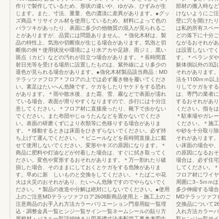
作りで製作しているため、形状の違いや、ゆがみ、ひずみが生
部材の搬入時など
じます。また、寸法、重量、色の濃淡に差異があります。●グッ
けないようにご注
ズ商品＊リサイクル材を使用しているため、材料によって色の
壁に穴を開けたり
バラツキがあったり、表面に多少の他物質の混入が見られるこ
は私的所有スペー
とがありますが、品質には問題ありません。＊強化木材は、製
どの落下に十分ご
品の特性上、気泡や切断痕が生じる場合があります。気泡と切
ながるおそれがあ
断痕の例＊使用状況や環境により水アカや足跡、雨ジミ、黒い
は設置しないでく
斑点（カビ）などの汚れが目立つ場合があります。＊長時間直
す。＊ベランダや
射日光等を受ける場所に設置したものは、紫外線により多少の
躯体側以外の3辺
退色が見られる場合があります。●強化木材製品該当商品：MD
それがあります。
テラッツァフロア＊フロアの上では必ず履き物を履いてくださ
法を1100ｍｍ
い。素足はたいへん危険です。ケガをしたりヤケドをする恐れ
りしてケガをする
があります。＊雨や散水後、また霜、雪、霧などで表面が濡れ
は、専門の業者に
ている場合、表面が滑りやすくなりますので、歩行には十分注
するおそれがあり
意してください。＊フロア材に直接座ったり、靴下で歩かない
ください。指をは
でください。また布団やじゅうたんなどを置かないでくださ
＊駐車場やガレー
い。表面の研磨くずにより衣類等に色移りする場合がありま
ください。＊施工
す。＊移動するときは床面をひきずらないでください。必ず持
や砂を十分取り除
ち上げて運んでください。＊ビニールなどを長時間直接上に載
それがあります。
せて使用しないでください。変形やキズの原因になります。＊
い床面の場合や、
商品に肥料や灯油などが付着した場合は、すぐに拭き取ってく
の原因になるおそ
ださい。変色や変形するおそれがあります。＊万一割れたり破
場合は、必ず住宅
損した場合、そのままにしておくとケガをする危険がありま
してください。＊
す。早めに新 しいものと交換をしてください。＊たばこや花
フロア材にワイヤ
火は火災のおそれがあり、たいへん危険ですのでやらないでく
周囲に3∼5ｍｍ
ださい。＊製品の改造や分解は絶対にしないでください。●使用
多少伸縮する場合
上のご注意MDテラッツァフロア2608新商品使用上・施工上のご
MDテラッツァフ
注意商品のお手入れ方法カラーバリエーション門扉用錠一覧埋
交換品について2
込・調整金具一覧ヒンジ一覧サイン一覧ネームシールの貼り方
入れ方法カラーバ
屋根材・パネル一覧詳細納まり図基礎寸法表配管工事参考図生
覧ヒンジ一覧サイ