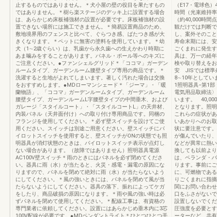
止するものではありません。＊犬小屋の壁の役目を果たすもの
（E17・電球色）
ではありません。＊樹ら楽ステージのデッキ上に設置する場合
時間（光束維持率
は、あらかじめ床板補強材の設置が必要です。床板補強材の設
（約40,000
置できない場所には施工できません。＊簡易設置商品のため、
観だけでは判断で
敷地境界用のフェンスと比べて、ぐらつき感、ばたつき感が大
し、案外そのこと
きくなります。＊ペットに無害の塗料を使用しています。＊幼
寿命末期には、安
犬（1∼2歳ぐらい）は、乳歯から永久歯への生えかわり時期に
ごくまれに発生す
あま噛みをすることがあります。パネル・ポール等へのキズに
具は、万一の経年
ご注意ください。●ファンシェルグリッド＊「ココマ」ガーデン
検や取り替えをお
ルームタイプ、ガーデンルーム腰壁タイプ専用の商品です。＊
安 JISでは標
洗濯すると生地がよれてしまいます。著しく汚れた場合は交換
8∼10年としていま
をおすすめします。●MDローマンシェード＊「ジーマ」・「暖
1照明器具−第1
蘭物語」、「ココマ」ガーデンルームタイプ、ガーデンルーム
電気用品取締法〉
腰壁タイプ、ガーデンルームL字腰壁タイプの中間垂木、および
います。 40,0
ガレージ「スタイルコート」・「スタイルコートL」の天井材、
となります。照明
内装パネル（天井面付け）への取り付け専用商品です。同梱の
これらの症状があ
フランジを使用してください。＊必ず壁スイッチを設けてご使
いあかりへのお取
用ください。スイッチは別途ご用意ください。壁スイッチにパ
状に要注意です。
イロットスイッチを使用すると、壁スイッチがONの状態でも照
が傷んでいたり、
明器具が消灯状態のときは、パイロットスイッチ表示が点灯し
などが異常に熱い
ない場合があります。（故障ではありません）照明器具電源
換しても以前より
AC100V壁スイッチ＊雨のときにはパネルを必ず閉めてくださ
は、ベランダ・バ
い。器具に雨（水）が当たると、火災・感電・漏電の原因にな
ります。事前にご
りますので、パネルを閉めて絶対に雨（水）が当たらないよう
に、可燃物である
にしてください。＊風の強いときには、パネルを閉めて風が当
りごくまれに指摘
たらないようにしてください。器具の落下、振れによってケガ
関にお問い合わせ
をしたり、商品破損の原因になります。＊雨や風の強い時は必
口をふさがないで
ずパネルを閉めて使用してください。＊配線工事は、有資格の
設置しないでくだ
専門業者に依頼してください。設置にはあらかじめ垂木内に3芯
圧強度を必要とす
100V配線が必要です。●MDペンダントライト＊ひとつひとつ手
ーターなど、共有