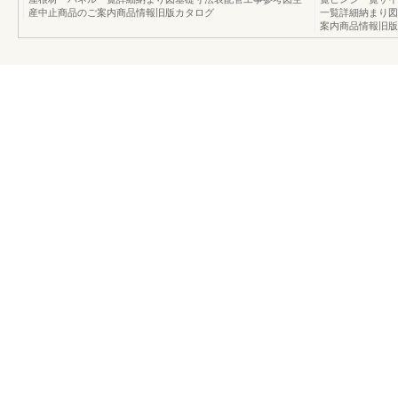
産中止商品のご案内商品情報旧版カタログ
一覧詳細納まり図
案内商品情報旧版