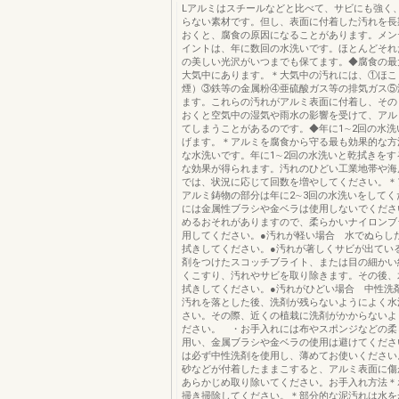
Lアルミはスチールなどと比べて、サビにも強く
らない素材です。但し、表面に付着した汚れを長
おくと、腐食の原因になることがあります。メン
イントは、年に数回の水洗いです。ほとんどそれ
の美しい光沢がいつまでも保てます。◆腐食の最
大気中にあります。＊大気中の汚れには、①ほこ
煙）③鉄等の金属粉④亜硫酸ガス等の排気ガス⑤
ます。これらの汚れがアルミ表面に付着し、その
おくと空気中の湿気や雨水の影響を受けて、アル
てしまうことがあるのです。◆年に1∼2回の水洗
げます。＊アルミを腐食から守る最も効果的な方
な水洗いです。年に1∼2回の水洗いと乾拭きをす
な効果が得られます。汚れのひどい工業地帯や海
では、状況に応じて回数を増やしてください。＊
アルミ鋳物の部分は年に2∼3回の水洗いをしてく
には金属性ブラシや金ベラは使用しないでくださ
めるおそれがありますので、柔らかいナイロンブ
用してください。●汚れが軽い場合 水でぬらし
拭きしてください。●汚れが著しくサビが出てい
剤をつけたスコッチブライト、または目の細かい
くこすり、汚れやサビを取り除きます。その後、
拭きしてください。●汚れがひどい場合 中性洗
汚れを落とした後、洗剤が残らないようによく水
さい。その際、近くの植栽に洗剤がかからないよ
ださい。 ・お手入れには布やスポンジなどの柔
用い、金属ブラシや金ベラの使用は避けてくださ
は必ず中性洗剤を使用し、薄めてお使いください
砂などが付着したままこすると、アルミ表面に傷
あらかじめ取り除いてください。お手入れ方法＊
掃き掃除してください。＊部分的な泥汚れは水を