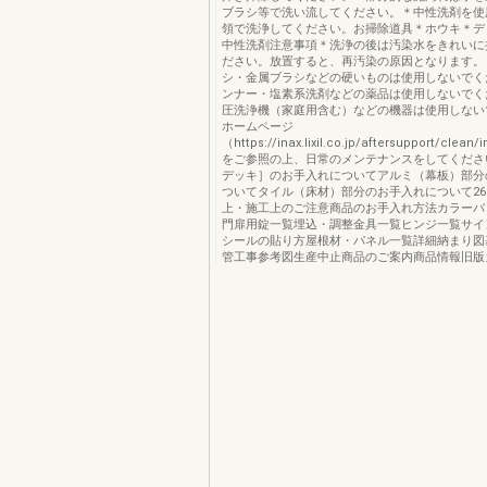
ブラシ等で洗い流してください。＊中性洗剤を使
領で洗浄してください。お掃除道具＊ホウキ＊デ
中性洗剤注意事項＊洗浄の後は汚染水をきれいに
ださい。放置すると、再汚染の原因となります。
シ・金属ブラシなどの硬いものは使用しないでく
ンナー・塩素系洗剤などの薬品は使用しないでく
圧洗浄機（家庭用含む）などの機器は使用しない
ホームページ
（https://inax.lixil.co.jp/aftersupport/clean/
をご参照の上、日常のメンテナンスをしてくださ
デッキ］のお手入れについてアルミ（幕板）部分
ついてタイル（床材）部分のお手入れについて26
上・施工上のご注意商品のお手入れ方法カラーバ
門扉用錠一覧埋込・調整金具一覧ヒンジ一覧サイ
シールの貼り方屋根材・パネル一覧詳細納まり図
管工事参考図生産中止商品のご案内商品情報旧版