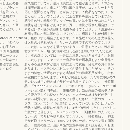
用し上記の要
耐久性についても、使用環境によって差が生じます。＊木から
ッキブラシ＊
は樹液が出ます。雨などで流れ出た樹液が、コンクリートと反
拭き取ってく
応して壁面などを汚すことがあります。＊商品をなめたり、か
＊金属タワ
じったりしないでください。安全な材料を使用していますが、
ださい。＊シ
感受性の強い幼児やアレルギー体質の方は中毒やかぶれなどの
ださい。＊高
症状を起こす場合があります。万一、症状が現れた場合は、で
でください。※
きるだけ早く医師の診断と治療を受けてください。＊洗濯物や
布団を直に木部に置かないでください。樹液や汚れが付着した
introduction/tile/）
り、色移りする場合があります。＊商品近くでのたき火や花火
い。［タイル
は火災のおそれがあり、たいへん危険ですのでやめてくださ
のお手入れに
い。たばこの火などを落さないようにご注意ください。米杉素
06新商品使用
材ファニチャー類（ぬれ縁2型）安全に使用していただくため
リエーション
に、次の点については、十分にご注意いただきますよう、お願
ン一覧ネーム
いいたします。ファニチャー商品全般金属家具および金属部＊
基礎寸法表配
あらゆる金属素材が使用環境によって変色、劣化するおそれが
カタログ
あります。＊ステンレス材はサビが発生することがあり、その
ままの状態で放置されますと当該箇所の強度不足が生じ、折れ
や破損につながります。●サビが発生したら、ただちに市販のス
テンレス材用の磨き材でサビを拭き取ってください。 推奨商
品：「99papaステンレス・メッキミガキ」（㈱ソフト99コーポ
レーション製）同等品。 使用の際は、当該商品の注意事項を
よく読み正しくお使いください。＊スチール材はサビが発生し
やすい材質です。あらかじめご了承ください。市販のカーワッ
クス（コンパウンド〈研磨剤〉が入っていないもの）はサビの
予防・状態の維持に効果的です。●サビが発生したら、ただちに
市販のサビ落しクリーム（コンパウンド〈研磨剤〉の入ってい
ないもの）でサビを拭き取ってください。 推奨商品：「99工
房サビ取りクリーム」（㈱ソフト99コーポレーション製）同等
品。 使用の際は、当該商品の注意事項をよく読み正しくお使
いください。＊クッション類は雨（水）が当たる場所では絶対