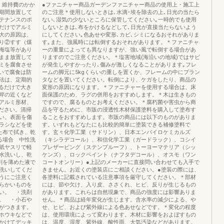
、維持費のかか
●ファニチャー商品ガーデンファニチャー商品の使用上・施工上
期間放置して
のご注意＊使用しないときは､水滴･埃を除去の上､日光の当たら
テナンスのポ
ない､湿気の少ないところに保管してください｡一時的でも使用
だけでアルミ
しないときは､布をかけるなどして､日光が直接当たらないよう
大の原因は、
にしてください｡色あせや変形､カビ､シミになるおそれがありま
り②すす（煤
す｡また、強風時には転倒するおそれがあります。＊ファニチャ
海塩等があり
ーの重量によっても異なりますが、強い風で転倒する場合があ
まま放置して
りますのでご注意ください。＊塩害地域(海沿いの地域)ではサビ
ミを腐食させ
が発生しやすかったり､傷みが激しくなることがあります｡フレ
いで腐食は防
ームの脚元に5kgくらいの重しを置くか、フレームの中にプラン
法は、定期的
タなどを置いてください。転倒により、ケガをしたり、商品の
るだけで大き
変形の原因になります。＊ファニチャーを使用する場合は、床
岸の近くなど
面保護のため、ラグの併用をおすすめします。＊木は生きもの
アルミ形材、
ですので、腐るものとお考えください。＊腐朽菌や害虫から商
ださい。清掃
品を守るために、市販の浸透性木材保護塗料を購入して塗布す
い。表面を傷
ることをおすすめします。市販の商品には以下のものがありま
ラシなどを使
す。いずれもどなたにも比較的簡単に塗装できる補修塗料で
た布で拭き、乾
す。玄々化学工業（サドリン）、日本エンバイロケミカルズ
る場合 中性洗
（キシラデコール）、和信化学工業（ガードラック）、コシイ
紙ヤスリで軽
プレザービング（ステンプルーフ）、トーヨーマテリア（シッ
水洗いし、乾
ケンズ）、ロックペイント（ナフタデコール）、オスモ（ワン
剤を薄めた液で
コートオンリー）●上記のメーカーに直接問い合わせても入手で
洗いしてくだ
きません。お近くの塗装店にご相談ください。●塗装の際には、
うにご注意く
各塗料に記載されている注意事項を厳守してください。＊部材
らかいものを
には、節や欠け、入り皮、ささくれ、ヒビ、反りが生じるもの
い。 ・洗剤
があります。これらは自然現象で、商品の強度には影響ありま
。 ・小石や
せん。＊商品は経年変化が生じます。含水率の減少による、や
がつきます。
せ、ヒビ、および紫外線による色あせなどです。＊変化の程度
ホウキなどで
は、使用環境によって変わります。木材に影響をおよぼすもの
かけてデッキ
は、温度、湿度、紫外線、酸性雨、大気汚染などがあります。