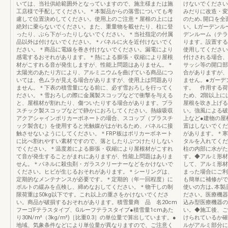
いては、当社供給範囲外となっていますので、施主様または施
けないでください
工店様で手配してください。＊本製品からの落雪についても考
みだりに改造・変
慮して位置決めしてください。使用上のご注意＊屋根の上には
のため､開口を全
絶対に乗らないでください。また、重量物を載せたり、柱に登
い。Lガーデンル
ったり、ぶら下がったりしないでください。＊当社指定の付属
デンルーム（テラ
品以外は付けないでください。＊パネルに火を近付けないでく
ります。設置する
ださい。＊商品に電線を巻き付けないでください。漏電により
使用してください
感電するおそれがあります。＊熱による膨張・収縮により屋根
付けされる場合、
材がこすれる音が発生しますが、性能上問題はありません。＊
サッシ等の開口部
太陽光のあたり方により、アルミニウムを曲げている商品につ
合がありますが、
いては、色ムラが見える場合がありますが、使用上は問題あり
ません。●ガーデ
ません。＊下表の積雪量になる前に、必ず雪おろしを行ってく
す。 作用する荷
ださい。＊雪おろしの際に金属製スコップなどで衝撃を与える
ため、2階以上に
と、屋根材が割れたり、傷ついたりする場合があります。プラ
屋根を吹き上げる
スチック製スコップなどで静かにおろしてください。熱線吸収
い。強風による破
アクアシャインポリカーボネートの場合、スコップ（プラスチ
上など●建物の屋
ック製含む）を使用すると光触媒がはがれるため、パネルに接
置はしないでくだ
触させないようにしてください。＊FRP板はポリカーボネート
があります。＊寒
に比べ割れやすい素材ですので、落としたりぶつけたりしない
タルを入れてくだ
でください。＊温度差による膨張・収縮により屋根材がこすれ
柱の内部に水がた
て音が発生することがまれにありますが、性能上問題はありま
す。◆アルミ形材
せん。＊パネルに殺虫剤・ガラスクリーナーなどをかけないで
して、アルミ形材
ください。ヒビが生じるおそれがあります。＊シーリングは、
まった場合にご利
定期的なメンテナンスが必要です。＊定期的（年一回程度）に
も簡単に補修がで
ボルトの緩みを点検し、締めなおしてください。＊物干しの制
使いの方は､本製
限荷重は50kg以下です。これ以上の重さをかけないでくださ
ださい。医療機器
い。商品が破損するおそれがあります。積雪量商 品 名20cm
込み型医療機器の
フーゴFテラスタイプ、Gルーフテラスタイプ●積雪量1cmあた
い。◆施工後、ご
り30N/m²（3kg/m²)［比重0.3］の単位量で算出しています。●
けられているか確
地域、気象条件などにより単位量が異なりますので、ご注意く
ルがアルミ部分に