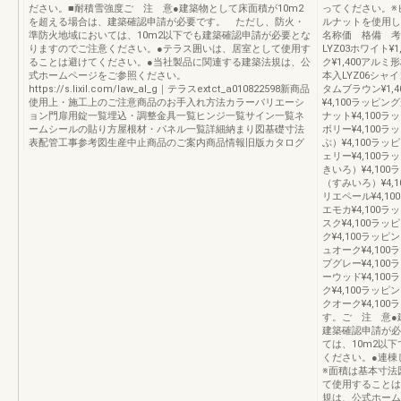
ださい。■耐積雪強度ご 注 意●建築物として床面積が10m2
ってください。※
を超える場合は、建築確認申請が必要です。 ただし、防火・
ルナットを使用し
準防火地域においては、10m2以下でも建築確認申請が必要とな
名称価 格備 考L
りますのでご注意ください。●テラス囲いは、居室として使用す
LYZ03ホワイト¥
ることは避けてください。●当社製品に関連する建築法規は、公
ク¥1,400アルミ
式ホームページをご参照ください。
本入LYZ06シャイ
https://s.lixil.com/law_al_g｜テラスextct_a010822598新商品
タムブラウン¥1,
使用上・施工上のご注意商品のお手入れ方法カラーバリエーシ
¥4,100ラッピ
ョン門扉用錠一覧埋込・調整金具一覧ヒンジ一覧サイン一覧ネ
ナット¥4,100
ームシールの貼り方屋根材・パネル一覧詳細納まり図基礎寸法
ボリー¥4,100
表配管工事参考図生産中止商品のご案内商品情報旧版カタログ
ぶ）¥4,100ラ
ェリー¥4,100
きいろ）¥4,10
（すみいろ）¥4,
リエペール¥4,1
エモカ¥4,100
スク¥4,100ラ
ク¥4,100ラッ
ュオーク¥4,10
プグレー¥4,10
ーウッド¥4,10
ク¥4,100ラッ
クオーク¥4,10
す。ご 注 意●
建築確認申請が必
ては、10m2以
ください。●連棟
※面積は基本寸法図
て使用することは
規は、公式ホー