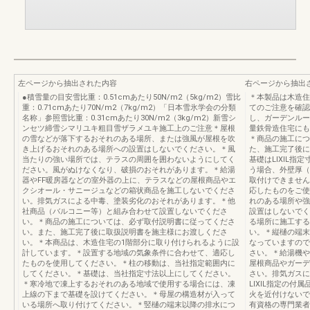
左ページから抽出された内容
右ページから抽出
●積雪量の目安雪比重：0.51cmあたり50N/m2（5kg/m2）雪比
＊本製品は木造住
重：0.71cmあたり70N/m2（7kg/m2）「日本雪氷学会の分類
てのご注意を確認
名称」参照雪比重：0.31cmあたり30N/m2（3kg/m2）新雪シ
し、ガーデンルー
ンセツ締雪シマリユキ粗目雪ザラメユキ施工上のご注意＊屋根
量鉄骨造住宅にも
の雪などが落下するおそれのある場所、または強風が屋根を吹
＊商品の施工につ
き上げるおそれのある場所への設置はしないでください。＊風
た、施工完了後に
当たりの強い場所では、テラスの周囲を囲わないようにしてく
基礎はLIXIL
ださい。風がぬけなくなり、破損のおそれがあります。＊給湯
う場合、外壁厚（
器やFF暖房器などの室外器の上に、テラスなどの屋根商品やエ
取付けできません
クシオール・サニージュなどの箱状商品を施工しないでくださ
応したものをご使
い。排気ガスによる中毒、塗装劣化のおそれがあります。＊他
れのある場所や強
社商品（バルコニー等）と組み合わせて設置しないでくださ
設置はしないでく
い。＊商品の施工については、必ず取付説明書に従ってくださ
る場所に施工する
い。また、施工完了後に取扱説明書を施主様にお渡しくださ
い。＊縦樋の端末
い。＊本商品は、木造住宅の1階部分に取り付けられるように設
なっていますので
計しています。＊設置する地域の気象条件に合わせて、適応し
さい。＊給湯機や
たものを使用してください。＊柱の移動は、当社指定範囲内に
屋根商品やガーデ
してください。＊基礎は、当社指定寸法以上にしてください。
さい。排気ガスに
＊寒冷地で凍上するおそれのある地域で使用する場合には、凍
LIXIL指定の
上線の下まで基礎を設けてください。＊母屋の構造材が入って
火を近付けないで
いる場所へ取り付けてください。＊竪樋の端末以降の排水につ
有資格の専門業者