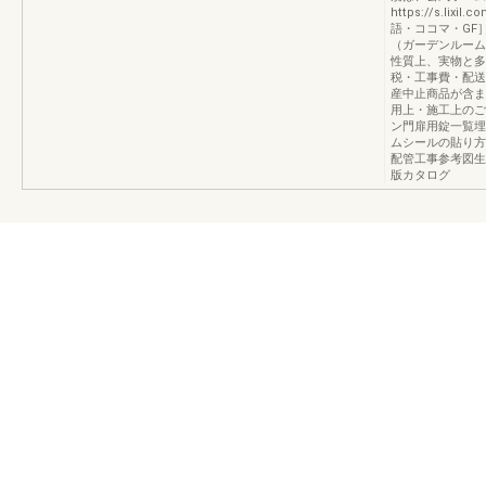
https://s.li
語・ココマ・GF
（ガーデンルーム
性質上、実物と多
税・工事費・配送
産中止商品が含ま
用上・施工上のご
ン門扉用錠一覧埋
ムシールの貼り方
配管工事参考図生産
版カタログ