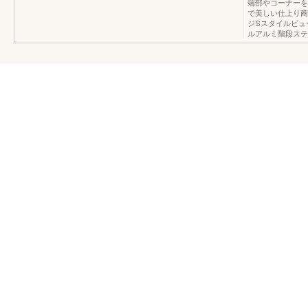
端部やコーナーを
で美しい仕上り商
ジSスタイルビュ
ルアルミ階段ステ