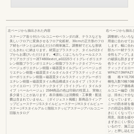
左ページから抽出された内容
右ページから抽出
ステージア造り付けバルコニーやベランダの床、テラスなどを
調整材いろいろな
美しいフロアに変身させるフロア化粧材。30cmの正方形のフロ
用途に合わせてお
ア材をパチンとはめ込むだけの簡単施工。調整材でどんな形状
します。幅に合わ
にもきれいに納まります。材質はプラスチック、タイルの2タイ
部カバー材テラス
プからお選びいただけます。◀詳しくはこちらウォールエクス
全性もアップしま
テリアカテゴリー2ET4800extct_a02225ライトグレイポリエチ
の破損も防ぎま
レン樹脂ブラウンポリエチレン樹脂プラスチックタイプペール
色ライトグレイブ
ベージュポリエチレン樹脂＋磁器質タイルグレインベージュポ
ティックイエロー
リエチレン樹脂＋磁器質タイルタイルタイプラスティックイエ
WPAZ113WPAZ1
ローポリエチレン樹脂＋磁器質タイルラスティックグレーポリ
価 格￥10,700￥1
エチレン樹脂＋磁器質タイル商品構成タイルタイプ（ラスティ
梱包入数10枚10枚
ックイエロー）プラスチックタイプ（ライトグレイ）タイルタ
ステージア価格表
イプ（ペールベージュ）2584商品の色は印刷の性質上、実物と
ルコニー編②（別冊）
多少違うことがあります。表示価格には消費税・工事費・配送
は、排水に十分な
費は含まれていません。［ダイジェスト掲載］新商品ラインア
くなっています。
ップビューステージSスタイルビューステージHスタイルビュー
ニーの防水材を傷
ステージFスタイルアルミ階段ステッピアステージアバルコニー
クの四辺を面取り
旧版カタログ
きにくくなってい
用意。段差を緩や
まずきにくい安心
いるので、施工は
ン」と押し込むだ