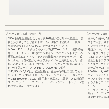
左ページから抽出された内容
右ページから抽出
2566は受注生産品となります受10商品の色は印刷の性質上、実
壁飾りC壁飾りA
物と多少違うことがあります。表示価格には消費税・工事費・
ズをご用意。細部
配送費は含まれていません。ナチュラルタイプ1型
かな表情を与えま
640mm400mmナチュラルタイプ2型575mm448mm装飾鋳物
種類のオーナメン
飾り オーナメント建物にワンポイントのアクセント住まいの
ントをプラスしま
壁面に自由にレイアウトできる鋳物製のアクセサリーです。南
にエレガントな趣
欧スタイルと好相性のナチュラルタイプをご用意しました。価
優雅に彩るフラワ
格表名称ナチュラルタイプ1型ナチュラルタイプ2型商品鋳物色T
かさをプラスしま
色T色商品コードT-A100-PEADT-A200-PEAD価格
カテゴリー2ET4
￥42,500￥45,800は、受注生産品。受注から弊社工場出荷まで
P.2628extc
約10日。受10◀詳しくはこちらウォールエクステリアカテゴリ
エントランスを彩
ー２ET4800extct_a02215使用上・施工上のご注意P.2627新商品
ランスを美しく飾
ラインアップコートラインⅡオーナメントラフィーネシリーズ壁
する多彩なアイテ
付け意匠建材旧版カタログ
ントなディテール
す。ラフィーネシリ
商品ラインアップ
ズ壁付け意匠建材