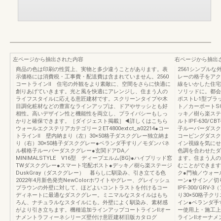
左ページから抽出された内容
右ページから抽出
商品の色は印刷の性質上、実物と多少違うことがあります。表
2561シンプル
示価格には消費税・工事費・配送費は含まれていません。2560
レーの格子をアク
コートラインII 住宅の外観をより素敵に、空間をさらに快適に
線をいかした住宅
創りあげていきます。光と風を快適にアレンジし、住まう人の
ソリッドに。都会
ライフスタイルに応える意匠建材です。スクリーンタイプや木
ポストL-1型ブ
目調化粧材などの豊富なラインアップは、ドアやサッシとも好
ト／カーポートS
相性。高いデザイン性と機能性を両立し、プライバシーもしっ
ッキ／樹ら楽ステ
かりと確保できます。［ダイジェスト掲載］◀詳しくはこちら
ルトIPF-630
ウォールエクステリアカテゴリー２ET4800extct_a02214●コー
子ルーバーダスク
トラインⅡ 壁内納まり（左）30×50格子ダスクグレー独立納ま
コーピングダスク
り（右）30×50格子ダスクグレー●ベランダ手すり／モダンパネ
イン視線を気にせ
ル横格子ルーバーダスクグレー●玄関ドアDA／
色調を合わせたダ
MINIMALSTYLE V16型 ディープエルム(BG)●ハイブリッド窓
ます。住まう人の
TWダスクグレー●スマート宅配ポスト●デッキ／樹ら楽ステージ
むことができます
DuskGray（ダスクグレー） 暮らしに馴染み、引き立てる色
ク●門袖／ウォー
2022年4月新色発売NewColorホワイトやグレー、グレイッシュ
ーン●サイン／切
ブラウンの外壁に対して、ほどよいコントラストを付けるコー
IPF-300/GR
ディネートに最適なダスクグレー。ミニマルなスタイルはもち
り30×50格子ク
ろん、ナチュラルなスタイルにも。外壁によく馴染み、素材感
イン●ベランダ手
がより引き立ちます。機種追加ラインアップコートラインⅡオー
ー使用上・施工上
ナメントラフィーネシリーズ壁付け意匠建材旧版カタログ
ラインⅡオーナメ