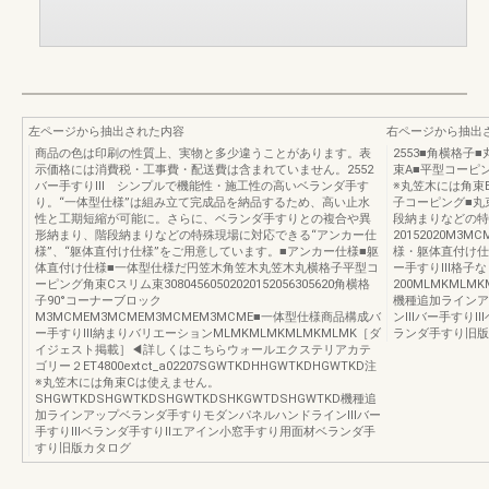
左ページから抽出された内容
右ページから抽出
商品の色は印刷の性質上、実物と多少違うことがあります。表
2553■角横格子
示価格には消費税・工事費・配送費は含まれていません。2552
束A■平型コーピング
バー手すりⅢ シンプルで機能性・施工性の高いベランダ手す
※丸笠木には角束
り。“一体型仕様”は組み立て完成品を納品するため、高い止水
子コーピング■丸
性と工期短縮が可能に。さらに、ベランダ手すりとの複合や異
段納まりなどの特
形納まり、階段納まりなどの特殊現場に対応できる“アンカー仕
20152020M3
様”、“躯体直付け仕様”をご用意しています。■アンカー仕様■躯
様・躯体直付け仕
体直付け仕様■一体型仕様だ円笠木角笠木丸笠木丸横格子平型コ
ー手すりⅢ格子な
ーピング角束Cスリム束30804560502020152056305620角横格
200MLMKMLMK
子90°コーナーブロック
機種追加ラインア
M3MCMEM3MCMEM3MCMEM3MCME■一体型仕様商品構成バ
ンⅢバー手すりⅢ
ー手すりⅢ納まりバリエーションMLMKMLMKMLMKMLMK［ダ
ランダ手すり旧版
イジェスト掲載］◀詳しくはこちらウォールエクステリアカテ
ゴリー２ET4800extct_a02207SGWTKDHHGWTKDHGWTKD注
※丸笠木には角束Cは使えません。
SHGWTKDSHGWTKDSHGWTKDSHKGWTDSHGWTKD機種追
加ラインアップベランダ手すりモダンパネルハンドラインⅢバー
手すりⅢベランダ手すりⅡエアイン小窓手すり用面材ベランダ手
すり旧版カタログ