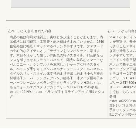
左ページから抽出された内容
右ページから抽出
商品の色は印刷の性質上、実物と多少違うことがあります。表
2541ハンドラ
示価格には消費税・工事費・配送費は含まれていません。2540
ンが豊富で、安全
住宅外観に幅広くマッチするベランダ手すりです。ファサード
っきりしたデザイ
の中心的なアイテムとしてデザインをシンボリックに彩りま
き取り掃除もスム
す。木目を活かした優しい雰囲気の格子スタイル。都会的なセ
ンダ手すりです。
ンスを感じさせるフラットパネルで、陽光の差込むスマートな
エアイン小窓平型
バルコニーへ。シンプルさを追求したシャープな格子スタイ
木／たて格子二段
ル。ベランダ手すりモダンパネルナチュラルスタイルパネルス
れコーピング下端
タイルスリットスタイル床支持納まり持出し納まりゆらぎ横面
カテゴリー２ET
材横格子ルーバーランダムアレンジ縦格子一体タイプ横格子ル
テゴリー２ET4
ーバーフレームレスベランダ手すりラインアップ◀詳しくはこ
ゴリー２ET48
ちらウォールエクステリアカテゴリー２ET4800P.2542参照
リー２ET4800P.2
extct_a02199Lineup─ベランダ手すりラインアップ旧版カタロ
しくはこちらウォー
グ
参照
extct_a02200ext
直付けパネル枠タ
手すりモダンパネ
Ⅱエアイン小窓手