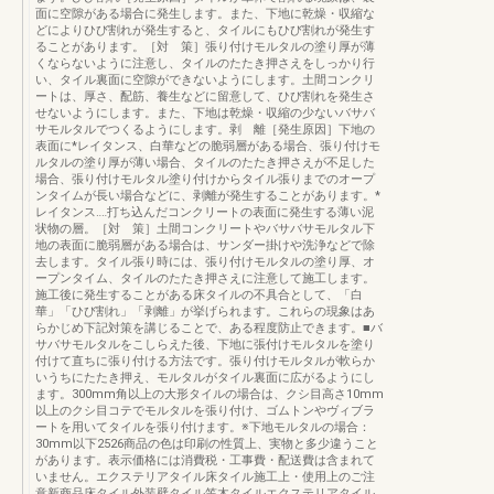
面に空隙がある場合に発生します。また、下地に乾燥・収縮な
どによりひび割れが発生すると、タイルにもひび割れが発生す
ることがあります。［対 策］張り付けモルタルの塗り厚が薄
くならないように注意し、タイルのたたき押さえをしっかり行
い、タイル裏面に空隙ができないようにします。土間コンクリ
ートは、厚さ、配筋、養生などに留意して、ひび割れを発生さ
せないようにします。また、下地は乾燥・収縮の少ないバサバ
サモルタルでつくるようにします。剥 離［発生原因］下地の
表面に*レイタンス、白華などの脆弱層がある場合、張り付けモ
ルタルの塗り厚が薄い場合、タイルのたたき押さえが不足した
場合、張り付けモルタル塗り付けからタイル張りまでのオープ
ンタイムが長い場合などに、剥離が発生することがあります。*
レイタンス‥‥打ち込んだコンクリートの表面に発生する薄い泥
状物の層。［対 策］土間コンクリートやバサバサモルタル下
地の表面に脆弱層がある場合は、サンダー掛けや洗浄などで除
去します。タイル張り時には、張り付けモルタルの塗り厚、オ
ープンタイム、タイルのたたき押さえに注意して施工します。
施工後に発生することがある床タイルの不具合として、「白
華」「ひび割れ」「剥離」が挙げられます。これらの現象はあ
らかじめ下記対策を講じることで、ある程度防止できます。■バ
サバサモルタルをこしらえた後、下地に張付けモルタルを塗り
付けて直ちに張り付ける方法です。張り付けモルタルが軟らか
いうちにたたき押え、モルタルがタイル裏面に広がるようにし
ます。300mm角以上の大形タイルの場合は、クシ目高さ10mm
以上のクシ目コテでモルタルを張り付け、ゴムトンやヴィブラ
ートを用いてタイルを張り付けます。※下地モルタルの場合：
30mm以下2526商品の色は印刷の性質上、実物と多少違うこと
があります。表示価格には消費税・工事費・配送費は含まれて
いません。エクステリアタイル床タイル施工上・使用上のご注
意新商品床タイル外装壁タイル笠木タイルエクステリアタイル