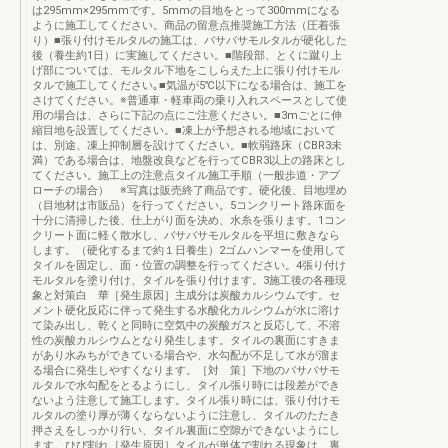
は295mm×295mmです。5mmの目地をとって300mmになる
ように施工してください。商品の留意点推奨施工方法（圧着張
り）■張り付けモルタルの施工は、バサバサモルタルが硬化した
後（養生約1日）に実施してください。■階段部、とくに蹴り上
げ部については、モルタル下地をこしらえた上に張り付けモル
タルで施工してください｡■気温が5℃以下になる場合は、施工を
さけてください。※普通車・軽車両の乗り入れスペースとして使
用の場合は、さらに下記の点にご注意ください。■3mごとに伸
縮目地を設置してください。■凍上が予想される地域において
は、別途、凍上抑制層を設けてください。■軟弱路床（CBR3未
満）である場合は、地盤改良などを行ってCBR3以上の路床とし
てください。施工上の注意点タイル施工手順（一般歩道・アプ
ローチの場合） ※写真は販売終了商品です。硬化後、目地埋め
（目地材は市販品）を行ってください。5コンクリート路床面を
十分に清掃した後、仕上がり面を決め、水糸を張ります。1コン
クリート面に軽く散水し、バサバサモルタルを平坦に敷きなら
します。（硬化するまで約１日養生）2ゴムハンマーを使用して
タイルを固定し、面・位置の調整を行ってください。4張り付け
モルタルを塗り付け、タイルを張り付けます。3施工後の各種現
象と対策白 華［発生原因］主成分は炭酸カルシウムです。セ
メント硬化反応に伴って発生する水酸化カルシウムが水に溶け
て染み出し、乾くと同時に空気中の炭酸ガスと反応して、不溶
性の炭酸カルシウムとなり発生します。タイルの裏面にすきま
があり水みちができている場合や、水勾配が不足して水が溜ま
る場合に発生しやすくなります。［対 策］下地のバサバサモ
ルタルで水勾配をとるようにし、タイル張り時には段差ができ
ないよう注意して施工します。タイル張り時には、張り付けモ
ルタルの塗り厚が薄くならないように注意し、タイルのたたき
押さえをしっかり行い、タイル裏面に空隙ができないようにし
ます。ひび割れ［発生原因］タイルが単体で割れる現象は、裏