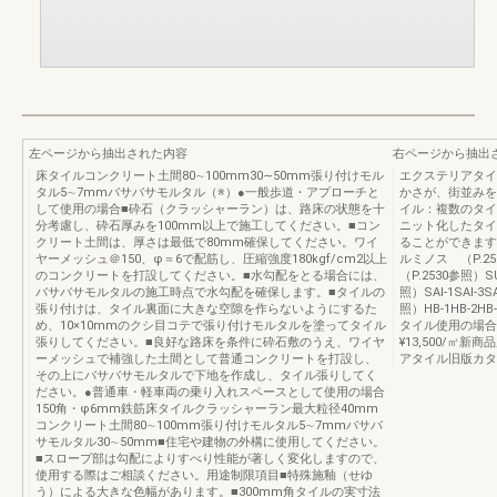
左ページから抽出された内容
右ページから抽出
床タイルコンクリート土間80∼100mm30∼50mm張り付けモル
エクステリアタイ
タル5∼7mmバサバサモルタル（※）●一般歩道・アプローチと
かさが、街並みを
して使用の場合■砕石（クラッシャーラン）は、路床の状態を十
イル：複数のタイ
分考慮し、砕石厚みを100mm以上で施工してください。■コン
ニット化したタイ
クリート土間は、厚さは最低で80mm確保してください。ワイ
ることができます
ヤーメッシュ＠150、φ＝6で配筋し、圧縮強度180kgf/cm2以上
ルミノス （P.25
のコンクリートを打設してください。■水勾配をとる場合には、
（P.2530参照）SU
バサバサモルタルの施工時点で水勾配を確保します。■タイルの
照）SAI-1SAI-
張り付けは、タイル裏面に大きな空隙を作らないようにするた
照）HB-1HB-2
め、10×10mmのクシ目コテで張り付けモルタルを塗ってタイル
タイル使用の場合です。
張りしてください。■良好な路床を条件に砕石敷のうえ、ワイヤ
¥13,500/㎡
ーメッシュで補強した土間として普通コンクリートを打設し、
アタイル旧版カタ
その上にバサバサモルタルで下地を作成し、タイル張りしてく
ださい。●普通車・軽車両の乗り入れスペースとして使用の場合
150角・φ6mm鉄筋床タイルクラッシャーラン最大粒径40mm
コンクリート土間80∼100mm張り付けモルタル5∼7mmバサバ
サモルタル30∼50mm■住宅や建物の外構に使用してください。
■スロープ部は勾配によりすべり性能が著しく変化しますので、
使用する際はご相談ください。用途制限項目■特殊施釉（せゆ
う）による大きな色幅があります。■300mm角タイルの実寸法