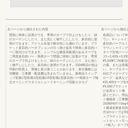
左ページから抽出された内容
右ページから抽出
壁面に簡単に設置ができ、専用のタープで日よけをしたり、緑
色表記についてW
のカーテンにしたり、また洗たく物干しにしたり、多目的に使
ウン、K＝シャイ
用ができます。アクリル生地で耐水性にも優れています。ブラ
多目的バーアルミ
ケット多目的バーオプションの引っ掛け金具で簡単に多目的バ
ラウンシャイング
ーに取付けができます。シンプルな構造高級感のあるタープを
タープ生地ベージ
ご用意多目的バー・簡易タープ壁面に簡単に設置ができ、専用
ズL=2,420L=
のタープで日よけをしたり、緑のカーテンにしたり、また洗た
¥5,500¥7,1
く物干しにしたり、多目的に使用ができます。2504商品の色は
の風、または突風
印刷の性質上、実物と多少違うことがあります。表示価格には
い。タープカラー
消費税・工事費・配送費は含まれていません。新商品ラインア
AACアイビーグ
ップ彩風C型彩風S型彩風CR型彩風L型多目的バー簡易タープ独
ロープ・金具などは
立オーニングスタイルシェードオーニング旧版カタログ
¥25,400タープ
¥9,500ブラケッ
け金具セット価 格¥
認ください。埋込
ト価格表（工事費・
2508Ø40111
ト構成名称多目的
方法※ロープは市
＋ブラケットセッ
ットセット＋引っ
（1枚入）タープ付