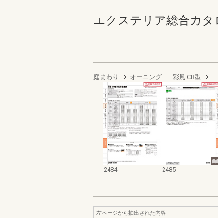
エクステリア総合カタログ2022
庭まわり
オーニング
彩風 CR型
2484
2485
左ページから抽出された内容