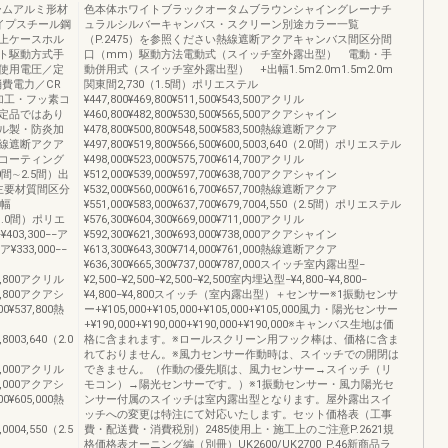
ームアルミ形材
色本体ホワイトブラックオータムブラウンシャイングレーナチ
イプスチール鋼
ュラルシルバーキャンバス・スクリーン別途カラー一覧
上ケースホル
（P.2475）を参照ください熱線遮断アクアキャンバス間区分間
ト駆動方式手
口（mm）駆動方法電動式（スイッチ室外露出型） 電動・手
使用電圧／定
動併用式（スイッチ室外露出型） +出幅1.5m2.0m1.5m2.0m
）消費電力／CR
関東間2,730（1.5間）ポリエステル
加工・フッ素コ
¥447,800¥469,800¥511,500¥543,500アクリル
定品ではあり
¥460,800¥482,800¥530,500¥565,500アクアシャイン
ル製・防炎加
¥478,800¥500,800¥548,500¥583,500熱線遮断アクア
線遮断アクア
¥497,800¥519,800¥566,500¥600,5003,640（2.0間）ポリエステル
コーティング
¥498,000¥523,000¥575,700¥614,700アクリル
間∼2.5間）出
¥512,000¥539,000¥597,700¥638,700アクアシャイン
・主要材質間区分
¥532,000¥560,000¥616,700¥657,700熱線遮断アクア
出幅
¥551,000¥583,000¥637,700¥679,7004,550（2.5間）ポリエステル
0（1.0間）ポリエ
¥576,300¥604,300¥669,000¥711,000アクリル
¥403,300−−ア
¥592,300¥621,300¥693,000¥738,000アクアシャイン
¥333,000−−
¥613,300¥643,300¥714,000¥761,000熱線遮断アクア
¥636,300¥665,300¥737,000¥787,000スイッチ室内露出型−
503,800アクリル
¥2,500−¥2,500−¥2,500−¥2,500室内埋込型−¥4,800−¥4,800−
518,800アクアシ
¥4,800−¥4,800スイッチ（室内露出型）＋センサー※1振動センサ
00¥537,800熱
ー+¥105,000+¥105,000+¥105,000+¥105,000風力・陽光センサー
+¥190,000+¥190,000+¥190,000+¥190,000※キャンバス生地は価
8,8003,640（2.0
格に含まれます。※ロールスクリーン用フック棒は、価格に含ま
れておりません。※風力センサー作動時は、スイッチでの開閉は
566,000アクリル
できません。（作動の優先順は、風力センサー→スイッチ（リ
581,000アクアシ
モコン）→陽光センサーです。）※1振動センサー・風力陽光セ
00¥605,000熱
ンサー付属のスイッチは室内露出型となります。屋外露出スイ
ッチへの変更は特注にて対応いたします。セット価格表（工事
9,0004,550（2.5
費・配送費・消費税別）2485使用上・施工上のご注意P.2621規
格価格表オーニング編（別冊）UK2600/UK2700_P.46新商品ラ