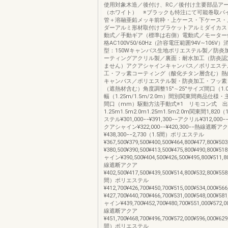
使用対象木造／後付け、RC／後付け主要部品ア
（ホワイト） ※ブラックも特注にて可能巻取パ
管＋溶融亜鉛メッキ前枠・上ケース・下ケース・
ダーアルミ形材取付けブラケットアルミダイカス
動式／手動ギア（標準は右側）電動式／モーター
格AC100V50/60Hz（許容電圧範囲94V∼106V
型：150Wキャンバス生地ポリエステル製／防炎
ーティングアクリル製／裏面：耐水加工（防炎認
ません）アクアシャインキャンバス／ポリエステ
工・フッ素コーティング（酸化チタン層含む）熱
キャンバス／ポリエステル製・防炎加工・フッ素
（遮熱材含む）角度調整15°∼25°サイズ間口（1.0
幅（1.25m/1.5m/2.0m）間別関東間商品仕様
間口（mm）駆動方法手動式※1 リモコン式 
1.25m1.5m2.0m1.25m1.5m2.0m関東間1,82
ステル¥301,000−−¥391,300−−アクリル¥312,000−−
クアシャイン¥322,000−−¥420,300−−熱線遮断アクア
¥438,300−−2,730（1.5間）ポリエステル
¥367,500¥379,500¥400,500¥464,800¥477,800¥
¥380,500¥390,500¥413,500¥475,800¥490,800¥
ャイン¥390,500¥404,500¥426,500¥495,800¥511,8
線遮断アクア
¥402,500¥417,500¥439,500¥514,800¥532,800¥55
間）ポリエステル
¥412,700¥426,700¥450,700¥515,000¥534,000¥
¥427,700¥440,700¥466,700¥531,000¥548,000¥
ャイン¥439,700¥452,700¥480,700¥551,000¥572,0
線遮断アクア
¥451,700¥468,700¥496,700¥572,000¥596,000¥62
間）ポリエステル