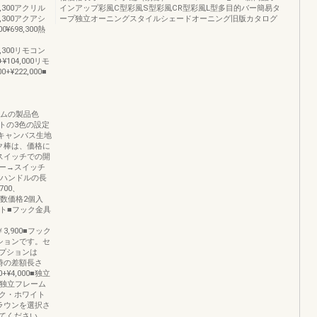
654,300アクリル
インアップ彩風C型彩風S型彩風CR型彩風L型多目的バー簡易タ
671,300アクアシ
ープ独立オーニングスタイルシェードオーニング旧版カタログ
00¥698,300熱
726,300リモコン
¥104,000リモ
+¥222,000■
フレームの製品色
トの3色の設定
※キャンバス生地
ク棒は、価格に
スイッチでの開
ー→スイッチ
クハンドルの長
700、
入数価格2個入
ット■フック金具
m￥3,900■フック
ションです。セ
プションは
更時の差額長さ
0+¥4,000■独立
※独立フレーム
ク・ホワイト
ラウンを選択さ
てください。