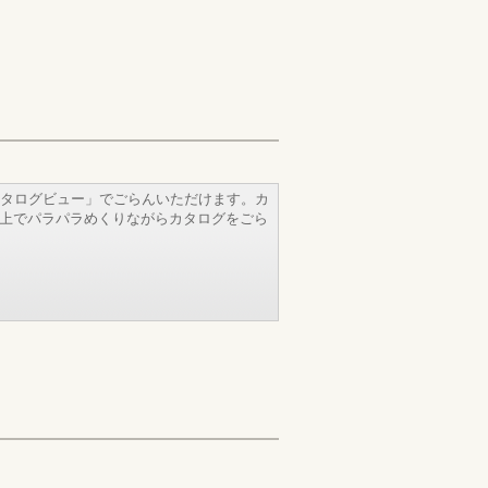
タログビュー」でごらんいただけます。カ
b上でパラパラめくりながらカタログをごら