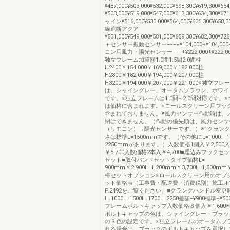
¥487,000¥503,000¥532,000¥598,300¥619,300¥
¥503,000¥519,000¥547,000¥613,300¥634,300¥
ャイン¥516,000¥533,000¥564,000¥636,300¥658,3
線遮断アクア
¥531,000¥549,000¥581,000¥659,300¥682,300¥
＋センサー振動センサー−−−+¥104,000+¥104,000+
コン用風力・陽光センサー−−−+¥222,000+¥222,000
独立フレーム加算額1.0間1.5間2.0間柱
H2400￥154,000￥169,000￥182,000柱
H2800￥182,000￥194,000￥207,000柱
H3200￥194,000￥207,000￥221,000※独立
は、シャイングレー、オータムブラウン、ホワイ
です。※独立フレームは1.0間∼2.0間対応です。
は価格に含まれます。※ロールスクリーン用フッ
含まれておりません。※風力センサー作動時は、
閉はできません。（作動の優先順は、風力センサ
（リモコン）→陽光センサーです。）※1クラン
さは標準L=1500mmです。（その他にL=1000、1
2250mmがあります。）入数価格1個入￥2,500
￥5,700入数価格2本入￥4,700■埋込みフックセ
セット■取付バンドセットタイプ価格L=
900mm￥2,900L=1,200mm￥3,700L=1,800m
棒セットオプション※ロールスクリーン用のオプ
ット価格表（工事費・配送費・消費税別）施工オ
P.2492をご覧ください。■クランクハンドル変
L=1000L=1500L=1700L=2250差額−¥900標準+¥50
フレームボルトキャップ入数価格８個入￥1,600
ボルトキャップの色は、シャイングレー・ブラッ
の３色の設定です。※独立フレームのオータムブ
れる場合は、ブラックのボルトキャップを選択し