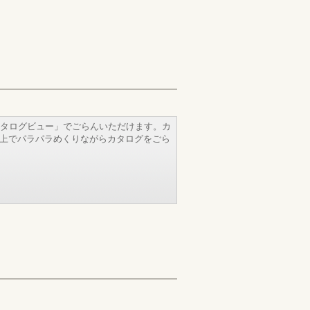
タログビュー」でごらんいただけます。カ
b上でパラパラめくりながらカタログをごら