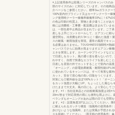
※上記使用条件は彩風シリーズのキャンバスのみ
部のサイズのみ）に対応しています。その他商品
介ページをご参照ください。標準3㎜ガラスクー
100%室内付ブラインド又はカーテンクーラー稼働
ング使用時クーラー稼働率稼働率33%に！67%DOW
の色は印刷の性質上、実物と多少違うことがあり
格には消費税・工事費・配送費は含まれていませ
は、一部生産中止商品が含まれています。ご了承
差しを上手にコントロールして、エアコンに頼ら
適空間を。冷房費を約1/3※１に！優れた強度！
スの耐風・耐雨強度を実現。通常の風雨でキャン
る必要はありません。TOUGHNESS強靱性※熱
ャンバスでさらに効果が高まりますエアコン稼働
エネを実現します。カーテンやブラインドなどと
で日差しをカット。風の通り道を遮らないので、
れやすく、自然で快適なエコライフを楽しむこと
日差しを居室の外でカットすることで室内の温度
「オーニング」の節電効果耐風・耐雨性能UPLIX
に使われているキャンバスは、すべて有害な紫外線
カット。安全で居心地の良い日陰をつくります。
対策にも◎紫外線をほぼ100%カット！「オーニ
をカット強度が大幅にUP。ちょっとした風なら
けたままで大丈夫。風の日にも、より安心してご
ます。※1：当社従来品との比較耐風強度は2倍※1
20m/秒まで対応突然の雨にも便利な雨よけに。
ベランダもオーニングがあれば雨の日でも空間を
ます。※2：設置角度20°以上にしてください。降雨量
に耐えられるガッチリ構造〈強風時の使用条件〉
歩けないような強風時、または突風が予想される
スを収納してください。〈雨天時の使用条件〉傘