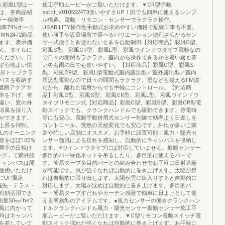
（彩風L型は一
施工手順ムービーがご覧いただけます。▼CR型手動
は、各商品紹
extct_a010552473使いやすさUP！誰でも簡単に使えるシンプ
ラー稼働率
ル構造。電動・リモコン・センサーでラクラク操作。
率74%オーニ
USABILITY操作性手動式お求めやすい価格で配線工事も不要。
N2472商品
使い勝手や設置場所で選べるバリエーション便利さ広がるセン
ます。表示価
サー式使うとき使わないときを自動制御【対応商品】彩風C型、
ん。タイルに
彩風S型、彩風CR型、彩風L型、彩風ウインドウタイプ電動なの
ください。日
で日々の開閉もラクラク。室内から操作できるから暑い夏も寒
ず心地よい快
い冬も雨の日でも使いやすい。【対応商品】彩風C型、彩風S
業界トップクラ
型、彩風CR型、彩風L型電動式室内露出型／室外露出型／室内
バスを収納す
埋込型電動なので日々の開閉もラクラク。壁などを越えるFM波
線遮断アクアキ
だから、離れた場所からでも手軽にコントロール。【対応商
率を下げ、省
品】彩風C型、彩風S型、彩風CR型、彩風L型、彩風ウインドウ
違い、窓の外
タイプリモコン式【対応商品】彩風C型、彩風S型、彩風CR型電
涼風を採り入
動スイッチでも、クランクハンドルでも駆動できます。停電時
ができます。
等にも安心。電動手動併用式センサー制御で効率よく日差しを
上昇を抑制。
コントロール。突然の天候変化でも安心です。外出が多いご家
ILのオーニング
庭や忙しい店舗にオススメ。お手軽に設置可能！風力・陽光セ
をほぼ100％
ンサー強風による揺れを感知し、自動的にキャンバスを収納し
居室の日焼け
ます。※ウインドウタイプには対応していません。振動センサー
ング」で紫外線
多目的バー緑化ネットを吊るしたり、多目的に使えるバーで
キャンバスは開
す。簡易タープ多目的バーとの組み合わせでお手軽に日射遮蔽
使用いただけ
が可能です。風が強くなれば自動的に巻き上げます。太陽が昇
にUP風速
れば自動的に張り出します。太陽が雲に出入りすると自動的に
庭先・テラス・
対応します。太陽が沈めば自動的に巻き上げます。多目的バ
有効活用でき
ー・簡易タープすだれやカーテン感覚で簡単に日よけとして使
50㎜/h※2
える簡易型のアイテムです。●風力センサーの働きクランクハン
風に向かって
ドルクランクハンドル風力・陽光センサー振動センサー施工手
時はキャンバ
順ムービーがご覧いただけます。▼C型リモコン電動スイッチ電
を差していて
動スイッチ揺れが強くなれば自動的に巻き上げます。お手軽に