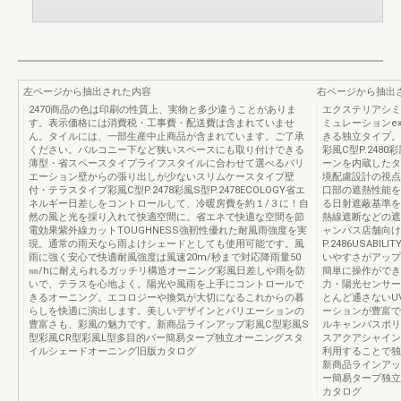
左ページから抽出された内容
右ページから抽出
2470商品の色は印刷の性質上、実物と多少違うことがありま
エクステリアシミ
す。表示価格には消費税・工事費・配送費は含まれていませ
ミュレーションext
ん。タイルには、一部生産中止商品が含まれています。ご了承
きる独立タイプ。
ください。バルコニー下など狭いスペースにも取り付けできる
彩風C型P.2480
薄型・省スペースタイプライフスタイルに合わせて選べるバリ
ーンを内蔵したタイ
エーション壁からの張り出しが少ないスリムケースタイプ壁
境配慮設計の視点
付・テラスタイプ彩風C型P.2478彩風S型P.2478ECOLOGY省エ
口部の遮熱性能を
ネルギー日差しをコントロールして、冷暖房費を約１/３に！自
る日射遮蔽基準を
然の風と光を採り入れて快適空間に。省エネで快適な空間を節
熱線遮断などの遮
電効果紫外線カットTOUGHNESS強靭性優れた耐風雨強度を実
ャンバス店舗向け
現。通常の雨天なら雨よけシェードとしても使用可能です。風
P.2486USA
雨に強く安心で快適耐風強度は風速20m/秒まで対応降雨量50
いやすさがアップ
㎜/hに耐えられるガッチリ構造オーニング彩風日差しや雨を防
簡単に操作ができ
いで、テラスを心地よく。陽光や風雨を上手にコントロールで
力・陽光センサー
きるオーニング。エコロジーや換気が大切になるこれからの暮
とんど通さないU
らしを快適に演出します。美しいデザインとバリエーションの
ーションが豊富で
豊富さも、彩風の魅力です。新商品ラインアップ彩風C型彩風S
ルキャンバスポリ
型彩風CR型彩風L型多目的バー簡易タープ独立オーニングスタ
スアクアシャイン
イルシェードオーニング旧版カタログ
利用することで独
新商品ラインアッ
ー簡易タープ独立
カタログ