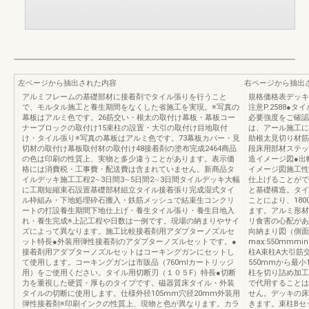
左ページから抽出された内容
右ページから抽出
アルミフレームの基礎部材に接着剤でタイル張りを行うこと
規格価格表デッキ編
で、モルタル施工と養生期間をなくした省施工を実現。※写真の
注意P.2588●
幕板はアルミ色です。26筋交い・根太の取付け幕板・幕板コー
必要強度をご確認
ナーブロックの取付け15束柱の設置・大引の取付け目地取付
は、アール施工に
け・タイル張り※写真の幕板はアルミ色です。73幕板カバー・見
助根太見切り材筋
切材の取付け幕板取付材の取付け48接着剤の塗布完成2464商品
段床用部材ステッ
の色は印刷の性質上、実物と多少違うことがあります。表示価
造イメージ図●出
格には消費税・工事費・配送費は含まれていません。新商品タ
イメージ図施工性
イルデッキ施工工程2∼3日間3∼5日間2∼3日間タイルデッキ大幅
仕上げることがで
に工期短縮束石設置基礎部材組立タイル接着張り完成湿式タイ
と基礎構造。タイ
ル枠組み・下地処理砕石搬入・鉄筋メッシュで結束生コンクリ
ことにより、18
ートの打設養生期間下地仕上げ・養生タイル張り・養生目地入
ます。アルミ形材
れ・養生完成※上記工程や日数は一例です。現場の納まりやサイ
リ食害の心配があ
ズによって異なります。施工比較接着剤用アダプターノズルセ
向納まり図（側面
ット特長●外装用弾性接着剤のアダプターノズルセットです。●
max:550mmmin
接着剤用アダプターノズルセットはコーキングガンにセットし
柱A束柱A大引筋
て使用します。コーキングガンは市販品（760mlカートリッジ
550mmから最
用）をご使用ください。タイル用切断刃（１０５F）特長●切断
柱を切り詰め加工
力を重視した硬質・厚ものタイプです。磁器質床タイル・外装
で代用することは
タイルの切断に使用します。仕様外径105mm穴径20mm外装用
せん。デッキの床
弾性接着剤※印刷インクの性質上、現物と色が異なります。カラ
きます。束柱Bセ