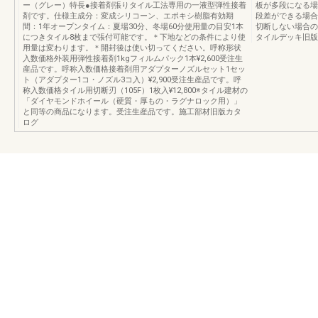
ー（グレー）特長●接着剤張りタイル工法専用の一液型弾性接着
板が多段になる場
剤です。仕様主成分：変成シリコーン、エポキシ樹脂有効期
段差ができる場合
間：1年オープンタイム：夏場30分、冬場60分使用量の目安1本
切断しない場合の
につきタイル8枚まで張付可能です。＊下地などの条件により使
タイルデッキ旧版
用量は変わります。＊開封後は使い切ってください。呼称形状
入数価格外装用弾性接着剤1kgフィルムパック1本¥2,600受注生
産品です。呼称入数価格接着剤用アダプターノズルセット1セッ
ト（アダプター1コ・ノズル3コ入）¥2,900受注生産品です。呼
称入数価格タイル用切断刃（105F）1枚入¥12,800※タイル建材の
「ダイヤモンドホイール（硬質・厚もの・ラグナロック用）」
と同等の商品になります。受注生産品です。施工部材旧版カタ
ログ