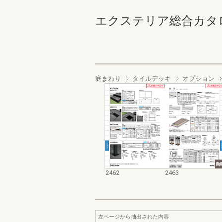
エクステリア総合カタログ2022
庭まわり
タイルデッキ
オプション
2462
2463
左ページから抽出された内容