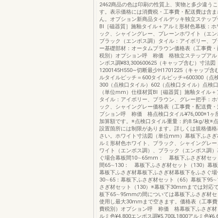
2462商品の色は印刷の性質上、実物と多少違う
す。表示価格には消費税・工事費・配送費は含ま
ん。オプション新商品タイルデッキ独立ステップ
BⅠ［磁器質］施釉タイル＋アルミ形材色幕板：ホ
ック、シャイングレー、プレーンホワイト（エ
ブラック（エンボス調）タイル：アイボリー、ブ
ー基礎部材：オータムブラウン価格表（工事費・
税別）オプション呼 称価 格独立ステップアルミ色
ンボス調¥83,300600625（キャップ含む）寸法
1200145H550∼切断最少H1701225（キャッ
ルタイルピッチ＝600タイルピッチ=600300（
300（点検口タイル）602（点検口タイル）点検
（単位mm）仕様材質BⅠ［磁器質］施釉タイル＋
タイル：アイボリー、ブラウン、グレー把手：ホ
ック、シャイングレー価格表（工事費・配送費・
プション呼 称価 格点検口タイル¥76,000※1
加算額です。※点検口タイル重量：約8.5kg/枚※
設置箇所には制限があります。詳しくは規格価格
さい。ホワイト寸法図（単位mm）幕板下ふさぎ
ルミ形材色ホワイト、ブラック、シャイングレー
ワイト（エンボス調）、ブラック（エンボス調）
ぐ場合幕板間10∼65mm： 幕板下ふさぎ材セッ
間65∼130： 幕板下ふさぎ材セット（130）幕
幕板下ふさぎ材幕板下ふさぎ材幕板下をふさぐ場
30∼65：幕板下ふさぎ材セット（65）幕板下95∼
さぎ材セット（130）※幕板下30mmまでは対応
板下65∼95mmの間については幕板下ふさぎ材セ
使用し最大30mmまで空きます。価格表（工事
費税別）オプション呼 称価 格幕板下ふさぎ材（6
ルミ色¥4,800エンボス調¥5,700L1800アルミ色¥6