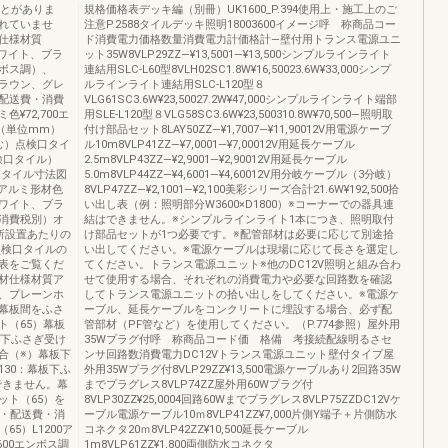
ことがありま
規格価格表デッキ編（別冊）UK1600_P.394使用上・施工上のご
れていませ
注意P.2588タイルデッキ照明18003600イメージ呼 称商品コー
仕様材質
ド消費電力価格数量消費電力計価格計―壁付用トランス電源ユニ
ワイト、ブラ
ット35W8VLP29ZZ―¥13,5001―¥13,500シンプルラインライト
ンボス調）、
連結用SLC-L60型8VLH02SC1.8W¥16,50023.6W¥33,000シンプ
ラウン、グレ
ルラインライト連結用SLC-L120型８
配送費・消費
VLG61SC3.6W¥23,50027.2W¥47,000シンプルラインライト端部
¥72,700エ
用SLE-L120型８VLG58SC3.6W¥23,500310.8W¥70,500―照明取
図（単位mm）
付け部品セット8LAY50ZZ―¥1,7007―¥11,90012V用電源ケーブ
プ含む）点検口タイ
ル10m8VLP41ZZ―¥7,0001―¥7,00012V用延長ケーブル
点検口タイル）
2.5m8VLP43ZZ―¥2,9001―¥2,90012V用延長ケーブル
口タイル寸法図
5.0m8VLP44ZZ―¥4,6001―¥4,60012V用分岐ケーブル（3分岐）
アルミ形材色
8VLP47ZZ―¥2,1001―¥2,100美彩シリーズ合計21.6W¥192,500拾
ワイト、ブラ
い出し表（例：照明部分W3600×D1800）※コーナーでの器具連
消費税別）オ
結はできません。※シンプルラインライト1本につき、照明取付
ヶ所設置あたりの
け部品セットが1つ必要です。※配管部材は必要に応じて別途拾
点検口タイルの
い出してください。※電源ケーブルは現場に応じて長さを選定し
表をご覧くだ
てください。トランス電源ユニット※他のDC12V照明と組み合わ
材仕様材質ア
せて使用する場合、それぞれの消費電力や必要な回路数を確認
、プレーンホ
してトランス電源ユニットの拾い出しをしてください。※電源ケ
幕板間をふさ
ーブル、延長ケーブルをコンクリートに埋設する場合、必ず配
ト（65）幕板
管部材（PF管など）を使用してください。（P.774参照）屋外用
板下ふさぎ受け
35Wプラグ付呼 称商品コード価 格備 考接続配線明るさセ
合（※）幕板下
ンサ回路数消費電力DC12Vトランス電源ユニット壁付タイプ屋
130：幕板下ふ
外用35Wプラグ付8VLP29ZZ¥13,500電源ケーブルあり2回路35W
できません。幕
までプラグレス8VLP74ZZ屋外用60Wプラグ付
ット（65）を
8VLP30ZZ¥25,0004回路60Wまでプラグレス8VLP75ZZDC12Vケ
費・配送費・消
ーブル電源ケーブル10ｍ8VLP41ZZ¥7,000片側Y端子＋片側防水
5）L1200ア
コネクタ20ｍ8VLP42ZZ¥10,500延長ケーブル
,600エンボス調
1m8VLP61ZZ¥1,800両側防水コネクタ