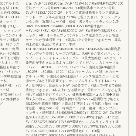
L3000アルミ色
2.5m8VLP43ZZ¥2,9005m8VLP44ZZ¥4,60010m8VLP45ZZ¥7,000
ふさぎ材（130）
分岐ケーブル2分岐8VLP46ZZ¥1,500両側防水コネクタ3分岐
ミ色¥9,000エ
8VLP47ZZ¥2,100DC12V トランス電源価格表トランス電源ユ
13,600L3000
ニット・ケーブルの詳細はP.770をご覧ください。クラシックラ
ぎ材キャップ
ンタン呼 称商品コード価 格備 考クラシックランタンCLT-
0角用（スピー
S8VLH25BK8VLH25AB¥60,000DC12V1.8W電球色CLT-
ク、シャイング
M8VLH24BK8VLH24AB¥65,500DC12V1.8W電球色価格表BK：ブ
オーニング）ホ
ラック、AB：オータムブラウン※トランス電源ユニットと電源
ラウン価格表
ケーブルが別途必要です。※器具の中で分岐ができるため、器具
価 格テラス
同士の渡り配線ができます。本体
700９０角用
184184358300149351845084501841841518435本体2463新商品
設置あたりの加算
タイルデッキ美彩シリーズの詳細は、P.694をご覧ください。シ
ッキ下まで通す
ンプルラインライト▲シャイングレー※最大連結数：4本まで。※
あります。詳し
発光面が下向きになるように取付けてください。入力ケーブル
の接続も可能で
（L=25）L40:394、L80:778、L120:1162下側発光面68端部用
材）145（カバ
L30:298、L60:586、L120:1162入力ケーブル（L=25）出力ケー
バー90角柱竪樋
ブル（L=70）下側発光面68連結用※トランス電源ユニットと電
バー材）
源ケーブルが別途必要です。※シンプルラインライト1本につ
樋付き用）（70
き、照明取付け部品セットが1つ必要です。※最大で4本まで連続
カバー材）
接続ができます。4本以上になる場合は、分岐テーブルなどを使
0角柱竪樋柱カバ
用して回路を分けてください。価格表◆端部用▲入力側◆連結
（70角樋付き
用▲入力側▲出力側●照明取付け部品2522.6●照明取付け納まり
グ
図LED照明幕板照明取付け部品15°美彩Bisai寸法図（単位mm）
寸法図（単位mm）呼 称商品コード価 格備 考シンプルラ
インライト端部用SLE-L40型8VLG56SC¥11,500DC12V1.2W電球
色SLE-L80型8VLG57SC¥17,500DC12V2.4W電球色SLE-L120型
8VLG58SC¥23,500DC12V3.6W電球色シンプルラインライト連
結用SLC-L30型8VLH01SC¥10,500DC12V0.9W電球色SLC-L60型
8VLH02SC¥16,500DC12V1.8W電球色SLC-L120型
8VLG61SC¥23,500DC12V3.6W電球色照明取付け部品セット