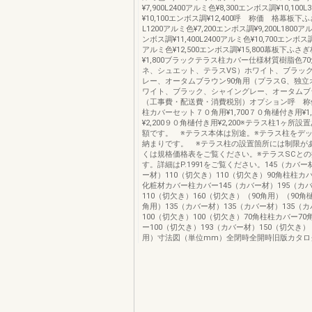
¥7,900L2400アルミ色¥8,300エンボス調¥10,100
¥10,100エンボス調¥12,400呼 称価 格幕板下
L1200アルミ色¥7,200エンボス調¥9,200L1800アル
ンボス調¥11,400L2400アルミ色¥10,700エンボス調¥
アルミ色¥12,500エンボス調¥15,800幕板下ふさ
¥1,800ブラックテラス柱カバー仕様材質樹脂色7
ネ、シュエット、テラスVS）ホワイト、ブラッ
レー、オータムブラウン90角用（プラスG、独立
ワイト、ブラック、シャイングレー、オータムブ
（工事費・配送費・消費税別）オプション呼 称
柱カバーセット７０角用¥1,700７０角樋付き用¥1,
¥2,200９０角樋付き用¥2,200※テラス柱1ヶ所
額です。 ※テラス本体は別途。※テラス柱をデ
納まりです。 ※テラス柱の設置箇所には制限が
くは規格価格表をご覧ください。※テラスSCと
す。詳細はP.1991をご覧ください。145（カバー
ー材）110（切欠き）110（切欠き）90角柱柱カ
化粧材カバー柱カバー145（カバー材）195（カ
110（切欠き）160（切欠き）（90角用）（90角
角用）135（カバー材）135（カバー材）135（
100（切欠き）100（切欠き）70角柱柱カバー7
ー100（切欠き）193（カバー材）150（切欠き）
用）寸法図（単位mm）全閉時全開時旧版カタロ