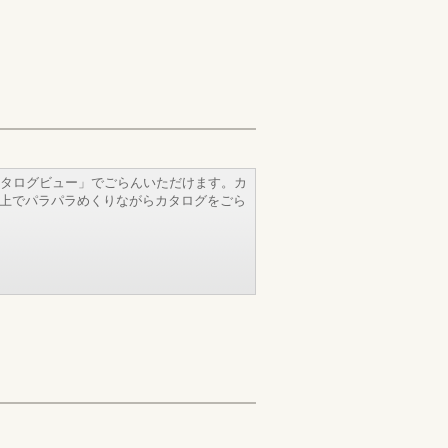
タログビュー」でごらんいただけます。カ
b上でパラパラめくりながらカタログをごら