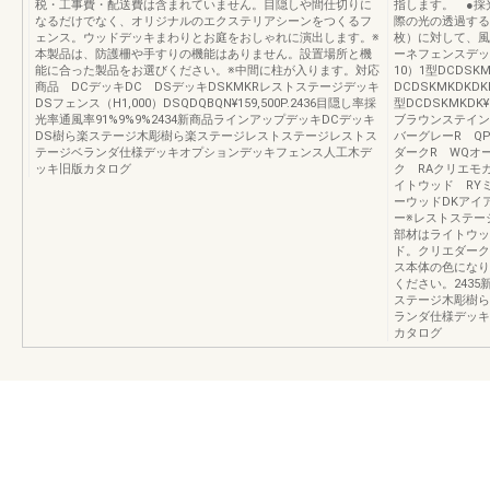
税・工事費・配送費は含まれていません。目隠しや間仕切りに
指します。 ●採
なるだけでなく、オリジナルのエクステリアシーンをつくるフ
際の光の透過する
ェンス。ウッドデッキまわりとお庭をおしゃれに演出します。※
枚）に対して、風
本製品は、防護柵や手すりの機能はありません。設置場所と機
ーネフェンスデッ
能に合った製品をお選びください。※中間に柱が入ります。対応
10）1型DCDSK
商品 DCデッキDC DSデッキDSKMKRレストステージデッキ
DCDSKMKDKDKDK¥
DSフェンス（H1,000）DSQDQBQN¥159,500P.2436目隠し率採
型DCDSKMKDK¥
光率通風率91%9%9%2434新商品ラインアップデッキDCデッキ
ブラウンステイン
DS樹ら楽ステージ木彫樹ら楽ステージレストステージレストス
バーグレーR Q
テージベランダ仕様デッキオプションデッキフェンス人工木デ
ダークR WQオ
ッキ旧版カタログ
ク RAクリエモ
イトウッド RY
ーウッドDKアイ
ー※レストステー
部材はライトウッ
ド。クリエダーク
ス本体の色になり
ください。243
ステージ木彫樹ら
ランダ仕様デッキ
カタログ