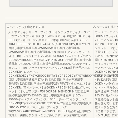
左ページから抽出された内容
右ページから抽出
人工木デッキシリーズ フェンスラインアップデザイナーズパ
ウッドパーティシ
ーツフェンスデッキ仕様（H1,200）※デッキDSはH1,000デッキ
DCKMKプライ
DSDSデッキDC・樹ら楽ステージ木彫DCKM樹ら楽ステージ
パーティションD
※KNPQPRPSP¥100,600P.2439¥155,600P.2438¥122,000P.2439
ルKMK 上段（
目隠し率採光率通風率92%8%8%目隠し率採光率通風率
ンマット 〈すり
92%8%8%目隠し率採光率通風率92%8%8%モダンデッキフェン
下段（T-12）プ
ス（T-10）フラットラインパネルDCDSKMKRストライプパネル
パネルQEQYRY
DCDSKMKRSCSC¥43,500P.2440¥56,900P.2440目隠し率採光率
調〉¥166,800P.
通風率10%90%90%目隠し率採光率通風率10%90%90%デッキフ
ティションウッド
ェンス（T-10）フラットラチスパネルDCKMKR井桁格子パネル
チスパネルDCK
DCKMKRクロスパネル
DCKMKQEQYRYSY
DCKMKRQEQYRYSYQRSCQEQYRYSYQRSCQEQYRYSYQRSC¥75,300P.2442¥75,300P
目隠し率採光率通風
目隠し率採光率通風率57%43%43%目隠し率採光率通風率
48%52%52%
48%52%52%目隠し率採光率通風率25%75%75%横ビームパネル
DCKMKプライバ
DCKMKRプライバシーパネルDCKMKRSCBKSC面材はグリーン
ット〈すりガラス調〉¥
マット〈すりガラス調〉¥58,600P.2442¥68,800P.2442目隠し率
光率通風率17%8
採光率通風率17%83%83%目隠し率採光率通風率（100%）
95%5%1段パ
95%5%ボードラインフェンス（T-10）ボードラインフェンス
ス仕様のセット価
DCKMKQEQYRYSYQRSC¥117,200P.2452目隠し率採光率通風率
格も含んでいます
88%12%12%1段パネル仕様 デッキフェンス
載ページをご覧く
WQWPWRRABKSCSAWQWPWRRABKSCSA商品の色は印刷の
準に基づきます。
性質上、実物と多少違うことがあります。表示価格には消費
ェンス(1枚）に