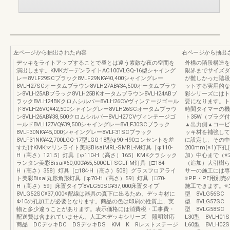
左ページから抽出された内容
右ページから抽出
デッキをライトアップすることで昼とは違う素敵な夜の空間を
外構の階段構造を
演出します。KMKガーデンライトAC100VLGQ-16型シャイング
限界までサイズダ
レー8VLF29SCブラック8VLF29NK¥40,400シャイングレー
が難しかった階段
8VLH27SCオータムブラウン8VLH27AB¥34,500オータムブラウ
ットする実用的な
ン8VLH25ABブラック8VLH25BKオータムブラウン8VLH24ABブ
彩シリーズにはト
ラック8VLH24BKクロムシルバー8VLH26CVヴィンテージゴール
要になります。ト
ド8VLH26VQ¥42,500シャイングレー8VLH26SCオータムブラウ
時間タイマーの機
ン8VLH26AB¥38,500クロムシルバー8VLH27CVヴィンテージゴ
ト35W（プラグ
ールド8VLH27VQ¥39,500シャイングレー8VLF30SCブラック
▲出力側▲コーピ
8VLF30NK¥45,000シャイングレー8VLF31SCブラック
ッキ材を補強して
8VLF31NK¥42,700LGQ-17型LGQ-18型φ90-H90コンセントを差
に設定し、その中
すだけKMKマリンライト美彩BisaiMRL-SMRL-M灯具［φ110-
200mm(※1)
H（高さ）121.5］灯具［φ110-H（高さ）165］KMKクラシック
加）中心まで（※
ランタン美彩Bisai¥60,000¥65,500CLT-SCLT-M灯具［□184-
（追加）大引樹ら
H（高さ）358］灯具［□184-H（高さ）508］グラスフロアライ
サーの施工には専
ト美彩Bisai丸形角形灯具［φ70-H（高さ）59］灯具［□70-
※PP・PE用別
H（高さ）59］床置タイプ8VLG50SC¥37,000床置タイプ
施工できます。※ス
8VLG52SC¥37,000※配線は器具の真下に出るため、デッキ材に
型 8VLG56SC 
Φ10の孔加工が必要となります。商品の色は印刷の性質上、実
型 8VLG57SC 
物と多少違うことがあります。表示価格には消費税・工事費・
型 8VLG58SC 
配送費は含まれていません。人工木デッキシリーズ 照明対応
L30型 8VLH01
商品 DCデッキDC DSデッキDS KM K Rレストステージ
L60型 8VLH02