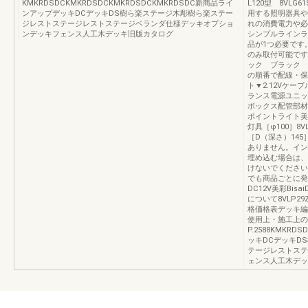
KMKRDSDCKMKRDSDCKMKRDSDCKMKRDSDC新商品ライ
L120型 8VLG6
ンアップデッキDCデッキDS樹ら楽ステージ木彫樹ら楽ステー
用する照明器具や
ジレストステージレストステージベランダ仕様デッキオプショ
れの消費電力や必
ンデッキフェンス人工木デッキ旧版カタログ
シンプルラインラ
品が1つ必要です
のみ取付可能です
ック ブラック 
の順番で配線・保
ト▼2.12Vケー
ランス電源ユニッ
ボックス配管部材プ
ポイントライト美彩
灯具［φ100］8V
［D（深さ）145］
ありません。イン
埋め込む場合は、
けないでください
でも商品ごとに発
DC12V美彩Bisa
について8VLP29
格価格表デッキ編（別
使用上・施工上の
P.2588KMKR
ッキDCデッキD
テージレストステ
ェンス人工木デッ