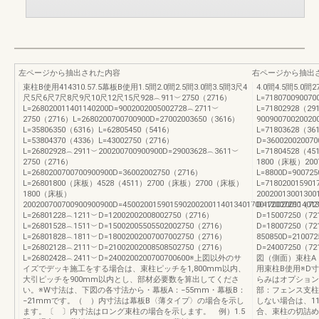
左ページから抽出された内容
右ページから抽出
束柱B使用414310.57.5幕板B使用1.5間2.0間2.5間3.0間3.5間3尺4
4.0間4.5間5.0間2
尺5尺6尺7尺8尺9尺10尺12尺15尺928︵911︶2750（2716）
L=71807009007
L=268020011401140200D=9002002005002728︵2711︶
L=71802928（29
2750（2716）L=2680200700700900D=27002003650（3616）
90090070020020
L=35806350（6316）L=62805450（5416）
L=71803628（36
L=53804370（4336）L=43002750（2716）
D=36002002007
L=26802928︵2911︶200200700900900D=29003628︵3611︶
L=71804528（
2750（2716）
1800（床板）2007
L=2680200700700900900D=36002002750（2716）
L=8800D=90072
L=26801800（床板）4528（4511）2700（床板）2700（床板）
L=718020015901
1800（床板）
20020013001300
200200700700900900900D=450020015901590200200114013401700170020011401
D=12007250（72
L=26801228︵1211︶D=12002002008002750（2716）
D=15007250（72
L=26801528︵1511︶D=15002005505502002750（2716）
D=18007250（72
L=26801828︵1811︶D=18002002007007002750（2716）
850850D=21007
L=26802128︵2111︶D=21002002008508502750（2716）
D=24007250（7
L=26802428︵2411︶D=2400200200700700600※上図以外のサ
図（側面）束柱A
イズでデッキ施工をする場合は、束柱ピッチを1,800mm以内、
用束柱B使用※D
大引ピッチを900mm以内とし、部材必要数を算出してくださ
らみはオプション
い。※W寸法は、下図の各寸法から・幕板A：−55mm・幕板B：
部：フェンス支柱
−21mmです。（ ）内寸法は幕板B〈薄タイプ〉の場合を示し
しない場合は、1
ます。〔 〕内寸法はロング束柱の場合を示します。 例）1.5
合、束柱の切詰め