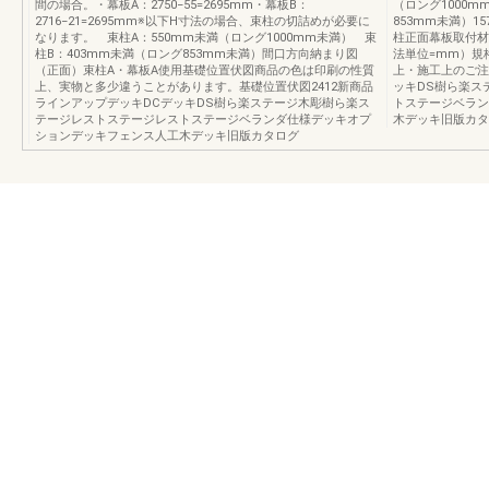
間の場合。・幕板A：2750−55=2695mm・幕板B：
（ロング1000m
2716−21=2695mm※以下H寸法の場合、束柱の切詰めが必要に
853mm未満）15
なります。 束柱A：550mm未満（ロング1000mm未満） 束
柱正面幕板取付材
柱B：403mm未満（ロング853mm未満）間口方向納まり図
法単位=mm）規格
（正面）束柱A・幕板A使用基礎位置伏図商品の色は印刷の性質
上・施工上のご注意
上、実物と多少違うことがあります。基礎位置伏図2412新商品
ッキDS樹ら楽ス
ラインアップデッキDCデッキDS樹ら楽ステージ木彫樹ら楽ス
トステージベラン
テージレストステージレストステージベランダ仕様デッキオプ
木デッキ旧版カタ
ションデッキフェンス人工木デッキ旧版カタログ