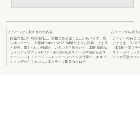
左ページから抽出された内容
右ページから抽出
商品の色は印刷の性質上、実物と多少違うことがあります。樹
ディナーのあとは
ら楽ステージ 木彫Afternoon2:28PM陽だまりと読書。そよ風
ひととき。9:27
と昼寝。気もちいい時間が、いきいきと輝きだす。2384新商品
キDS樹ら楽ステ
ラインアップデッキDCデッキDS樹ら楽ステージ木彫樹ら楽ス
ステージベランダ
テージレストステージレストステージベランダ仕様デッキオプ
デッキ旧版カタロ
ションデッキフェンス人工木デッキ旧版カタログ