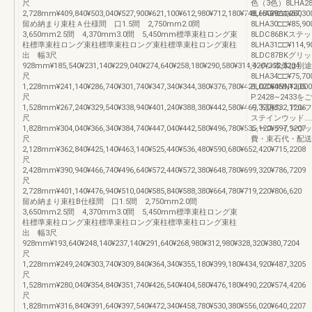
尺
色（3色）8LHA28
2,728mm¥409,840¥503,040¥527,900¥621,100¥612,980¥712,180¥748,680¥864,280
8LHA29□□¥67,
留め納まり束柱Ａ仕様間 口1.5間 2,750mm2.0間
8LHA30□□¥85,
3,650mm2.5間 4,370mm3.0間 5,450mm標準束柱ロング束
8LDC86BKステ
柱標準束柱ロング束柱標準束柱ロング束柱標準束柱ロング束柱
8LHA31□□¥114
出 幅3尺
8LDC87BKグリ
928mm¥185,540¥231,140¥229,040¥274,640¥258,180¥290,580¥314,420¥352,5204
ライン本体は別途
尺
8LHA34□□¥75
1,228mm¥241,140¥286,740¥301,740¥347,340¥344,380¥376,780¥421,020¥459,1205
8LDC60NN¥3,
尺
P.2428∼24
1,528mm¥267,240¥329,540¥338,940¥401,240¥388,380¥442,580¥469,320¥532,1206
り下記の アルフ
尺
ステインウッド……
1,828mm¥304,040¥366,340¥384,740¥447,040¥442,580¥496,780¥535,120¥597,9207
レーステインウッ
尺
費・束石代・配送
2,128mm¥362,840¥425,140¥463,140¥525,440¥536,480¥590,680¥652,420¥715,2208
尺
2,428mm¥390,940¥466,740¥496,640¥572,440¥572,380¥648,780¥699,320¥786,7209
尺
2,728mm¥401,140¥476,940¥510,040¥585,840¥588,380¥664,780¥719,220¥806,620
留め納まり束柱B仕様間 口1.5間 2,750mm2.0間
3,650mm2.5間 4,370mm3.0間 5,450mm標準束柱ロング束
柱標準束柱ロング束柱標準束柱ロング束柱標準束柱ロング束柱
出 幅3尺
928mm¥193,640¥248,140¥237,140¥291,640¥268,980¥312,980¥328,320¥380,7204
尺
1,228mm¥249,240¥303,740¥309,840¥364,340¥355,180¥399,180¥434,920¥487,3205
尺
1,528mm¥280,040¥354,840¥351,740¥426,540¥404,580¥476,180¥490,220¥574,4206
尺
1,828mm¥316,840¥391,640¥397,540¥472,340¥458,780¥530,380¥556,020¥640,2207