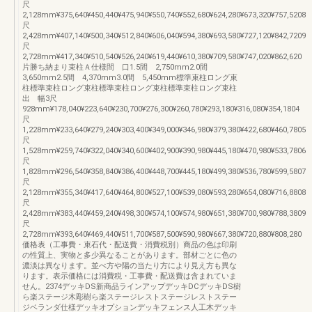
尺
2,128mm¥375,640¥450,440¥475,940¥550,740¥552,680¥624,280¥673,320¥757,5208
尺
2,428mm¥407,140¥500,340¥512,840¥606,040¥594,380¥693,580¥727,120¥842,7209
尺
2,728mm¥417,340¥510,540¥526,240¥619,440¥610,380¥709,580¥747,020¥862,620
片勝ち納まり束柱Ａ仕様間 口1.5間 2,750mm2.0間
3,650mm2.5間 4,370mm3.0間 5,450mm標準束柱ロング束
柱標準束柱ロング束柱標準束柱ロング束柱標準束柱ロング束柱
出 幅3尺
928mm¥178,040¥223,640¥230,700¥276,300¥260,780¥293,180¥316,080¥354,1804
尺
1,228mm¥233,640¥279,240¥303,400¥349,000¥346,980¥379,380¥422,680¥460,7805
尺
1,528mm¥259,740¥322,040¥340,600¥402,900¥390,980¥445,180¥470,980¥533,7806
尺
1,828mm¥296,540¥358,840¥386,400¥448,700¥445,180¥499,380¥536,780¥599,5807
尺
2,128mm¥355,340¥417,640¥464,800¥527,100¥539,080¥593,280¥654,080¥716,8808
尺
2,428mm¥383,440¥459,240¥498,300¥574,100¥574,980¥651,380¥700,980¥788,3809
尺
2,728mm¥393,640¥469,440¥511,700¥587,500¥590,980¥667,380¥720,880¥808,280
価格表（工事費・束石代・配送費・消費税別）商品の色は印刷
の性質上、実物と多少異なることがあります。部材ごとに色の
濃淡は異なります。並べ方や陽の当たり方により見え方も異な
ります。表示価格には消費税・工事費・配送費は含まれていま
せん。2374デッキDS新商品ラインアップデッキDCデッキDS樹
ら楽ステージ木彫樹ら楽ステージレストステージレストステー
ジベランダ仕様デッキオプションデッキフェンス人工木デッキ