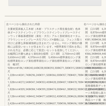
左ページから抽出された内容
右ページから抽出
主要材質床板人工木材（木材・プラスチック再生複合材）色本
間 口3.5間 6,35
体ダークステインウッドブラウンステインウッドグレーステイ
間 8,870m
ンウッド幕板基礎部材（束柱・大引）アルミ形材束柱オータム
ロング束柱標準束
ブラウンシャイングレー大引ブロンズ※価格には、フェンス取り
¥381,900¥434,300
付けに必要な床板補強材は含まれていません。※ロング束柱の価
間 口3.5間 6,35
格には筋交いセットが含まれています。※標準束柱で揺れを気に
間 8,870m
される方は、必要に応じて筋交いセットを追加してください。
ロング束柱標準束
出幅間口片勝ち納まり束柱B仕様間 口1.5間 2,750mm2.0間
¥366,340¥404,440
3,650mm2.5間 4,370mm3.0間 5,450mm標準束柱ロング束
間 口3.5間 6,35
柱標準束柱ロング束柱標準束柱ロング束柱標準束柱ロング束柱
間 8,870m
出 幅3尺
ロング束柱標準束
928mm¥186,140¥240,640¥238,800¥293,300¥271,580¥315,580¥329,980¥382,3804
¥380,240¥432,640
尺
間 口3.5間 6,35
1,228mm¥241,740¥296,240¥311,500¥366,000¥357,780¥401,780¥436,580¥488,9805
間 8,870m
尺
ロング束柱標準束
1,528mm¥272,540¥347,340¥353,400¥428,200¥407,180¥478,780¥491,880¥576,0806
¥368,000¥406,100
尺
規格価格表デッキ編
1,828mm¥309,340¥384,140¥399,200¥474,000¥461,380¥532,980¥557,680¥641,8807
注意P.2588新
尺
ージ木彫樹ら楽ス
2,128mm¥368,140¥442,940¥477,600¥552,400¥555,280¥626,880¥674,980¥759,1808
ダ仕様デッキオプ
尺
商品コード価 格
2,428mm¥399,640¥492,840¥514,500¥607,700¥596,980¥696,180¥728,780¥844,3809
8VLE66ZZ¥1