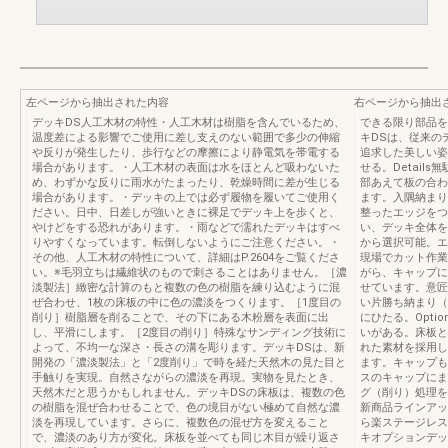
左ページから抽出された内容
右ページから抽出
デッキDS人工木材の特性・人工木材は樹脂を含んでいるため、
できる限り部品を
温度差による影響でご使用に差し支えのない範囲で多少の伸縮
キDSは、従来の
や反りが発生したり、歩行などの摩擦により静電気を帯電する
追求した美しい姿
場合があります。・人工木材の表面は水をほとんど吸わないた
せる。Detai
め、わずかな反りに雨水がたまったり、乾燥時間に差が生じる
部あえて板の合わ
場合があります。・デッキの上では必ず履物を履いてご使用く
ます。入隅納まり
ださい。日中、日差しが強いときに裸足でデッキ上を歩くと、
整ったエッジをつ
やけどをする恐れがあります。・雨などで濡れたデッキはすべ
い、デッキ全体を
りやすくなっています。転倒しないようにご注意ください。・
から選択可能。エ
その他、人工木材の特性について、詳細はP.2604をご覧くださ
現場でカット作業
い。※毛羽立ちは繊維状のもので刺さることはありません。［濃
がら、キャップに
淡製法］緻密な計算のもと複数の色の樹脂を練り込むように混
せています。意匠
ぜ合わせ、1枚の床板の中に色の濃淡をつくります。［1度目の
い片勝ち納まり（
削り］樹脂層を削ることで、その下にある木粉層を表面に出
にひたる。Opti
し、平滑にします。［2度目の削り］特殊なサンディング技術に
いがある。床板と
よって、不均一な深さ・長さの溝を彫ります。デッキDSは、新
れた素材を採用し
開発の「濃淡製法」と「2度削り」で時を経た天然木の見た目と
ます。キャップも
手触りを実現。自然さながらの濃淡を再現。実物を見たとき、
スのキャップにま
天然木だと思うかもしれません。デッキDSの床板は、複数の色
グ（削り）処理を
の樹脂を混ぜ合わせることで、色の境目がない極めて自然な濃
新商品ラインアッ
淡を再現しています。さらに、複数色の混ぜ方を変えること
ら楽ステージレス
で、濃淡のあり方が変化。床板を並べても同じ木目が繰り返さ
キオプションデッ