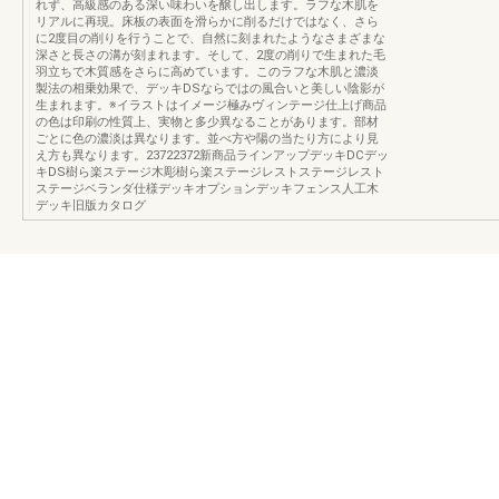
れず、高級感のある深い味わいを醸し出します。ラフな木肌を
リアルに再現。床板の表面を滑らかに削るだけではなく、さら
に2度目の削りを行うことで、自然に刻まれたようなさまざまな
深さと長さの溝が刻まれます。そして、2度の削りで生まれた毛
羽立ちで木質感をさらに高めています。このラフな木肌と濃淡
製法の相乗効果で、デッキDSならではの風合いと美しい陰影が
生まれます。※イラストはイメージ極みヴィンテージ仕上げ商品
の色は印刷の性質上、実物と多少異なることがあります。部材
ごとに色の濃淡は異なります。並べ方や陽の当たり方により見
え方も異なります。23722372新商品ラインアップデッキDCデッ
キDS樹ら楽ステージ木彫樹ら楽ステージレストステージレスト
ステージベランダ仕様デッキオプションデッキフェンス人工木
デッキ旧版カタログ