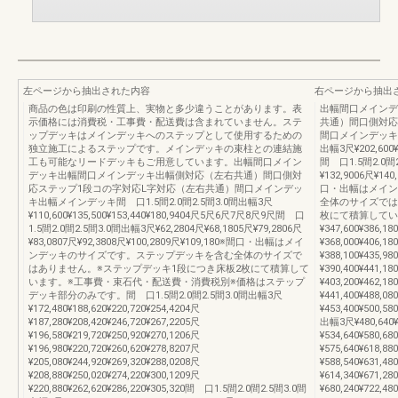
左ページから抽出された内容
右ページから抽出
商品の色は印刷の性質上、実物と多少違うことがあります。表
出幅間口メインデ
示価格には消費税・工事費・配送費は含まれていません。ステ
共通）間口側対応
ップデッキはメインデッキへのステップとして使用するための
間口メインデッキ出
独立施工によるステップです。メインデッキの束柱との連結施
出幅3尺¥202,600¥
工も可能なリードデッキもご用意しています。出幅間口メイン
間 口1.5間2.0間2
デッキ出幅間口メインデッキ出幅側対応（左右共通）間口側対
¥132,9006尺¥140
応ステップ1段コの字対応L字対応（左右共通）間口メインデッ
口・出幅はメイン
キ出幅メインデッキ間 口1.5間2.0間2.5間3.0間出幅3尺
全体のサイズでは
¥110,600¥135,500¥153,440¥180,9404尺5尺6尺7尺8尺9尺間 口
枚にて積算しています
1.5間2.0間2.5間3.0間出幅3尺¥62,2804尺¥68,1805尺¥79,2806尺
¥347,600¥386,18
¥83,0807尺¥92,3808尺¥100,2809尺¥109,180※間口・出幅はメイ
¥368,000¥406,18
ンデッキのサイズです。ステップデッキを含む全体のサイズで
¥388,100¥435,98
はありません。※ステップデッキ1段につき床板2枚にて積算して
¥390,400¥441,18
います。※工事費・束石代・配送費・消費税別※価格はステップ
¥403,200¥462,18
デッキ部分のみです。間 口1.5間2.0間2.5間3.0間出幅3尺
¥441,400¥488,08
¥172,480¥188,620¥220,720¥254,4204尺
¥453,400¥500,5
¥187,280¥208,420¥246,720¥267,2205尺
出幅3尺¥480,640¥5
¥196,580¥219,720¥250,920¥270,1206尺
¥534,640¥580,68
¥196,980¥220,720¥260,620¥278,8207尺
¥575,640¥618,88
¥205,080¥244,920¥269,320¥288,0208尺
¥588,540¥631,48
¥208,880¥250,020¥274,220¥300,1209尺
¥614,340¥671,28
¥220,880¥262,620¥286,220¥305,320間 口1.5間2.0間2.5間3.0間
¥680,240¥722,48