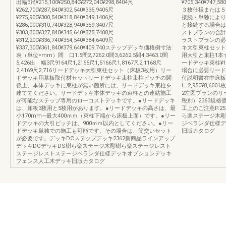
出幅3尺¥215,100¥250,840¥272,040¥298,8404尺
¥705,340¥747
¥262,700¥287,840¥302,540¥335,9405尺
３枚仕様または５
¥275,900¥300,540¥318,840¥349,1406尺
接続・単独により
¥286,000¥310,740¥328,940¥359,3407尺
と接続する場合は
¥303,300¥327,840¥345,640¥375,7408尺
ストプランの合計
¥312,200¥336,740¥354,540¥384,6409尺
ラストプランの必
¥337,300¥361,840¥379,640¥409,740ステップデッキ価格例寸法
キ大引束柱セット（
表（単位=mm）間 口1.5間2,7262.0間3,6262.5間4,3463.0間
用大引と束柱1本
5,426出 幅3尺9164尺1,2165尺1,5166尺1,8167尺2,1168尺
ードデッキ束柱¥1
2,4169尺2,716リードデッキ大引束柱セット（床板3枚用）リー
場合に必要リードデ
ドデッキ用幕板取付材セットリードデッキ束柱束柱ピッチの関
付説明書在中床板セッ
係上、本体デッキに束柱が無い箇所には、リードデッキ束柱を
L=2,950¥8,6
建ててください。リードデッキ本体デッキの束柱との連結施工
2左図プランのリ
が可能なステップ専用のローコストデッキです。●リードデッキ
税別）2363規格
は、床板3枚用と5枚用があります。●リードデッキの高さは、最
工上のご注意P.2
小170mm∼最大400ｍｍ（束柱下端から床板上面）です。●リー
ら楽ステージ木彫
ドデッキの大引ピッチは、900ｍｍ以内としてください。●リー
ジベランダ仕様デ
ドデッキ単独での施工も可能です。その場合は、筋交いセット
旧版カタログ
が必要です。デッキDCステップデッキ2362新商品ラインアップ
デッキDCデッキDS樹ら楽ステージ木彫樹ら楽ステージレスト
ステージレストステージベランダ仕様デッキオプションデッキ
フェンス人工木デッキ旧版カタログ