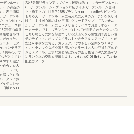
ガーデンルーム
2345新商品ラインアップジーマ暖蘭物語ココマガーデンルーム
ンルーム商品の
GFガーデンルームオプション対応タイルガーデンルーム使用
す。表示価格
上・施工上のご注意P.2588ブランシェproducedbyリビングは
。ガーデンル
もちろん、ガーデンルームにもお気に入りのカーテンを取り付
オプションはすべ
けて、より居心地のよい空間にグレードアップしてみません
プロデュース特
か。ガーデンルームにピッタリ合うサイズでお届けするオーダ
160種類の厳選
ーカーテンです。ブランシェⅡのすべてが掲載されたカタログは
島織物セルコ
こちら明るく元気な部屋づくりを演出できる個性的で楽しい色
こだわった、
柄のテイスト。ポップなイラストやカラフルなファブリックが
ュラル、モダ
窓辺を華やかに彩る、カジュアルでやさしい空間をつくりま
みのインテリア
す。クラシックな柄や落ち着いたカラーは大人の空間を演出で
。※掲載のデザ
きるスタイル。上質な素材感と深みのある色合いや光沢感がワ
4つだけ！ドレ
ンランク上の空間を演出します。extct_a01053InteriorFabric
りやすく選び
旧版カタログ
や色合いを大
モチーフにし
を感じさせる
ルモダンでお
プな柄にシッ
。旧版カタロ