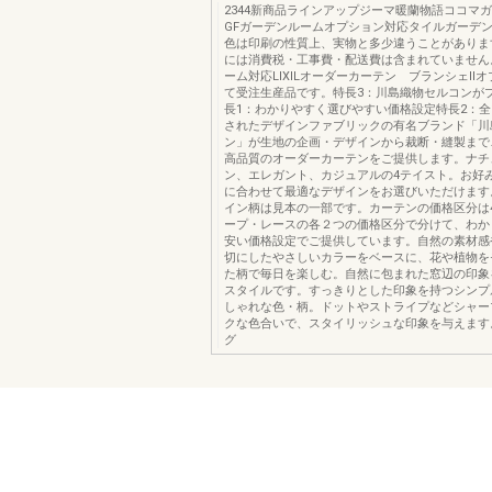
2344新商品ラインアップジーマ暖蘭物語ココマ
GFガーデンルームオプション対応タイルガーデ
色は印刷の性質上、実物と多少違うことがありま
には消費税・工事費・配送費は含まれていません
ーム対応LIXILオーダーカーテン ブランシェⅡ
て受注生産品です。特長3：川島織物セルコンが
長1：わかりやすく選びやすい価格設定特長2：全
されたデザインファブリックの有名ブランド「川
ン」が生地の企画・デザインから裁断・縫製まで
高品質のオーダーカーテンをご提供します。ナチ
ン、エレガント、カジュアルの4テイスト。お好
に合わせて最適なデザインをお選びいただけます
イン柄は見本の一部です。カーテンの価格区分は
ープ・レースの各２つの価格区分で分けて、わか
安い価格設定でご提供しています。自然の素材感
切にしたやさしいカラーをベースに、花や植物を
た柄で毎日を楽しむ。自然に包まれた窓辺の印象
スタイルです。すっきりとした印象を持つシンプ
しゃれな色・柄。ドットやストライプなどシャー
クな色合いで、スタイリッシュな印象を与えます
グ