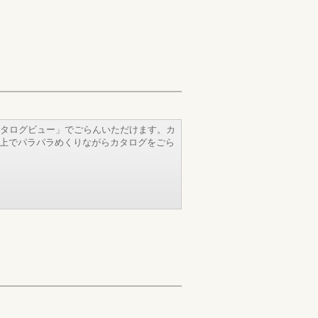
タログビュー」でごらんいただけます。カ
b上でパラパラめくりながらカタログをごら