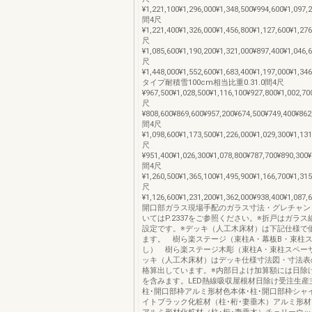
¥1,221,100¥1,296,000¥1,348,500¥994,600¥1,097,
間4尺
¥1,221,400¥1,326,000¥1,456,800¥1,127,600¥1,27
尺
¥1,085,600¥1,190,200¥1,321,000¥897,400¥1,046,
尺
¥1,448,000¥1,552,600¥1,683,400¥1,197,000¥1,34
タイプ耐積雪100cm相当比重0.31.0間4尺
¥967,500¥1,028,500¥1,116,100¥927,800¥1,002,70
尺
¥808,600¥869,600¥957,200¥674,500¥749,400¥862
間4尺
¥1,098,600¥1,173,500¥1,226,000¥1,029,300¥1,13
尺
¥951,400¥1,026,300¥1,078,800¥787,700¥890,300¥
間4尺
¥1,260,500¥1,365,100¥1,495,900¥1,166,700¥1,31
尺
¥1,126,600¥1,231,200¥1,362,000¥938,400¥1,087,
開口部ガラス現場手配のガラス寸法・グレチャン
いてはP.2337をご参照ください。※折戸はガラ
設定です。※デッキ（人工木床材）は下記仕様で
ます。 樹ら楽ステージ（束柱A・幕板B・束柱
し） 樹ら楽ステージ木彫（束柱A・束柱スペー
ッキ（人工木床材）はデッキ仕様寸法図・寸法表
格算出しています。※内部日よけ加算額には日除
を含みます。LED熱線吸収屋根材日除け受注生産
柱･開口部枠アルミ形材色本体･柱･開口部枠シャ
イトブラック化粧材（柱･桁･妻垂木）アルミ形