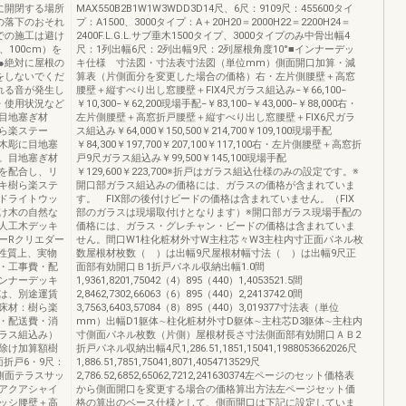
に開閉する場所
MAX550B2B1W1W3WDD3D14尺、6尺：9109尺：455600タイ
の落下のおそれ
プ：A1500、3000タイプ：A＋20H20＝2000H22＝2200H24＝
での施工は避け
2400F.L.G.L.サブ垂木1500タイプ、3000タイプのみ中骨出幅4
、100cm）を
尺：1列出幅6尺：2列出幅9尺：2列屋根角度10°■インナーデッ
●絶対に屋根の
キ仕様 寸法図・寸法表寸法図（単位mm）側面開口加算・減
をしないでくだ
算表（片側面分を変更した場合の価格）右・左片側腰壁＋高窓
れる音が発生し
腰壁＋縦すべり出し窓腰壁＋FIX4尺ガラス組込み−￥66,100−
・使用状況など
￥10,300−￥62,200現場手配−￥83,100−￥43,000−￥88,000右・
目地塞ぎ材
左片側腰壁＋高窓折戸腰壁＋縦すべり出し窓腰壁＋FIX6尺ガラ
ら楽ステー
ス組込み￥64,000￥150,500￥214,700￥109,100現場手配
木彫に目地塞
￥84,300￥197,700￥207,100￥117,100右・左片側腰壁＋高窓折
。目地塞ぎ材
戸9尺ガラス組込み￥99,500￥145,100現場手配
を配合し、リ
￥129,600￥223,700※折戸はガラス組込仕様のみの設定です。※
キ樹ら楽ステ
開口部ガラス組込みの価格には、ガラスの価格が含まれていま
ドライトウッ
す。 FIX部の後付けビードの価格は含まれていません。（FIX
け木の自然な
部のガラスは現場取付けとなります）※開口部ガラス現場手配の
人工木デッキ
価格には、ガラス・グレチャン・ビードの価格は含まれていま
ーRクリエダー
せん。間口W1柱化粧材外寸W主柱芯々W3主柱内寸正面パネル枚
性質上、実物
数屋根材枚数（ ）は出幅9尺屋根材幅寸法（ ）は出幅9尺正
・工事費・配
面部有効開口Ｂ1折戸パネル収納出幅1.0間
ンナーデッキ
1,9361,8201,75042（4）895（440）1,4053521.5間
は、別途運賃
2,8462,7302,66063（6）895（440）2,2413742.0間
床材：樹ら楽
3,7563,6403,57084（8）895（440）3,019377寸法表（単位
・配送費・消
mm）出幅D1躯体∼柱化粧材外寸D躯体∼主柱芯D3躯体∼主柱内
ラス組込み）
寸側面パネル枚数（片側）屋根材長さ寸法側面部有効開口ＡＢ2
除け加算額樹
折戸パネル収納出幅4尺1,286.51,1851,15041,1988053662026尺
折戸6・9尺：
1,886.51,7851,75041,8071,4054713529尺
側面テラスサッ
2,786.52,6852,65062,7212,241630374左ページのセット価格表
アクアシャイ
から側面開口を変更する場合の価格算出方法左ページセット価
ッシ腰壁＋高
格の算出のベース仕様として、側面開口は下記に設定していま