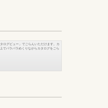
タログビュー」でごらんいただけます。カ
b上でパラパラめくりながらカタログをごら