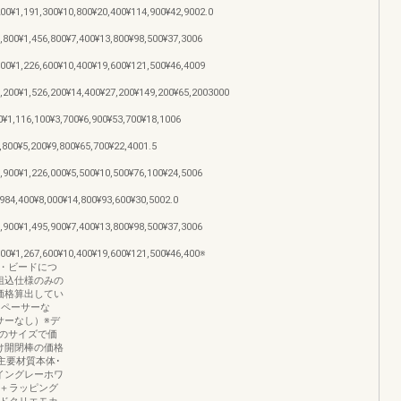
200¥1,191,300¥10,800¥20,400¥114,900¥42,9002.0
6,800¥1,456,800¥7,400¥13,800¥98,500¥37,3006
600¥1,226,600¥10,400¥19,600¥121,500¥46,4009
6,200¥1,526,200¥14,400¥27,200¥149,200¥65,2003000
0¥1,116,100¥3,700¥6,900¥53,700¥18,1006
,800¥5,200¥9,800¥65,700¥22,4001.5
1,900¥1,226,000¥5,500¥10,500¥76,100¥24,5006
984,400¥8,000¥14,800¥93,600¥30,5002.0
5,900¥1,495,900¥7,400¥13,800¥98,500¥37,3006
600¥1,267,600¥10,400¥19,600¥121,500¥46,400※
・ビードにつ
ス組込仕様のみの
価格算出してい
スペーサーな
サーなし）※デ
のサイズで価
け開閉棒の価格
主要材質本体･
イングレーホワ
材＋ラッピング