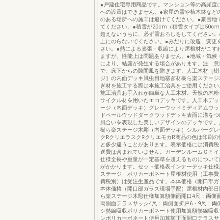
●戸建住宅専用商品です。マンション等の高頻度
への設置はできません。●家屋の雪や植木鉢など
のある場所への施工は避けてください。●豪雪地
てください。●積雪が20cm（積雪タイプは50cm
超えないうちに、必ず雪おろしをしてください。
上にのらないでください。●みだりに改造、変更
さい。●熱による膨張・収縮により屋根材がこす
ますが、性能上は問題ありません。●地域・気候
により、結露が発生する場合があります。注 意
で、床下からの隙間風を防ぎます。人工木材［樹
ジ］の内面デッキ風虫目地塞ぎ材樹ら楽ステージ
ぎ材を施工する際は本施工治具をご使用ください
施工治具お手入れが簡単な人工木材。天然の木粉
サイクル材を用いたエコデッキです。人工木デッ
ージ（内面デッキ）グレーウッドミディアムウッ
ドペールウッドダークウッドデッキ表面に溝をつ
風合いを表現した美しいデザインのデッキです。
樹ら楽ステージ木彫（内面デッキ）シルバーグレ
クRクリエラスクRクリエモカR商品の色は印刷の
と多少違うことがあります。表示価格には消費税
送費は含まれていません。ガーデンルームＧＦイ
仕様全長や重量が一定基準を超えるものについて
がかかります。セット価格表インナーデッキ仕様
ステージ ポリカーボネート屋根材使用（工事費
費税別）は受注生産品です。本体価格（開口部ガ
本体価格（開口部ガラス現場手配）屋根材内部日
ら楽ステージ木彫仕様加算額側面開口4尺：両側面
両側面テラスサッシ4尺：両側面折戸6・9尺：両
シ熱線吸収ポリカーボネート使用加算額熱線吸収
ンポリカーボネート使用加算額正面開口テラスサ