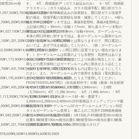
積雪20cm相
す。 4尺：両側面折戸（ガラス組込みのみ） 6・9尺：両側面
テラスサッシ（ガラス組込み、ガラス現場手配）開口部ガラス
1,097,500¥3,700¥6,900¥53,700¥18,1006
組込みの場合、ガラス組込みの加算額を、開口部ガラス現場手
配の場合、現場手配の加算額を加算・減算してください。※樹ら
,700¥5,200¥9,800¥65,700¥22,4009
楽ステージ対応デッキ寸法は、幕板B使用時。幕板A使用時は、
上記値の間口＋34mm／出幅＋17mm、樹ら楽ステージ木彫の
0¥1,027,100¥7,200¥13,600¥79,200¥31,5001.5
場合は、上記値の間口+10mm／出幅+5mm。ガーデンルーム
本体の間口呼称に対する寸法は、各ガーデンルーム固有のもの
7,100¥1,201,200¥5,500¥10,500¥76,100¥24,5006
です。住宅サッシの間口呼称とは異なりますので、間口選定に
おいては、必ず寸法を確認してください。（例：ガーデンルー
53,500¥8,000¥14,800¥93,600¥30,5009
ム間口2間が、住宅サッシ間口2間に設置できない場合がありま
す。）ガーデンルームは部屋のような水密性・気密性はありま
800¥1,173,900¥10,800¥20,400¥113,500¥42,9002.0
せん。地域・気候・使用状況などにより結露が発生したり、豪
雨などの悪天候時にはガーデンルーム内に雨水が入り込むこと
1,700¥1,431,700¥7,400¥13,800¥98,500¥37,3006
がありますので、雨に濡れて困るものは置かないようにしてく
ださい。また、ガーデンルーム内で使用する製品（電化製品な
600¥1,195,600¥10,400¥19,600¥121,500¥46,4009
ど）は耐水、耐候性能を確認したうえで使用してください。
FRONTSIDESLANT間口（柱化粧材外寸）出幅（躯体∼柱化粧材
5,200¥1,495,200¥14,400¥27,200¥147,800¥65,2001500
外寸）1.0間（1,936mm）・1.5間（2,846mm）・2.0間
（3,756mm）4尺（1,286.5mm）・6尺（1,886.5mm）・9尺
1,113,300¥3,700¥6,900¥53,700¥18,1006
（2,786.5mm）高さ（床ベース材∼桁・妻梁下）
2,000mm2,200mm2,400mm2331新商品ラインアップジーマ暖
,000¥5,200¥9,800¥65,700¥22,4009
蘭物語ココマガーデンルームGFガーデンルームオプション対応
タイルガーデンルーム使用上・施工上のご注意P.2588規格価格
0¥1,040,200¥7,200¥13,600¥80,600¥31,5001.5
表ガーデンルーム編②（別冊）UK1500_P.493耐積雪20cm相当
比重0.3耐積雪100cm相当比重0.3耐積雪50cm相当比重0.3耐風
7,600¥1,221,700¥5,500¥10,500¥76,100¥24,5006
圧強度風速34m/秒相当パネル閉時旧版カタログ
¥978,600¥8,000¥14,800¥93,600¥30,5009