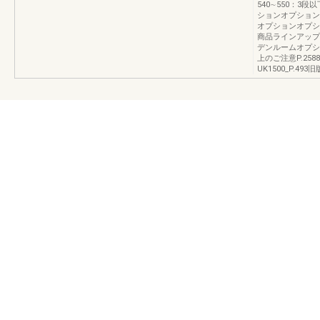
540∼550：
ションオプション
オプションオプシ
商品ラインアップ
デンルームオプシ
上のご注意P.2
UK1500_P.49