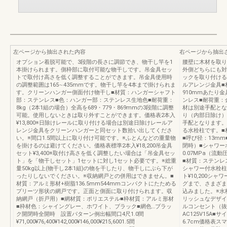
左ページから抽出された内容
右ページから抽出
オプション着脱可能で、3段階の長さに調節でき、物干し竿を1
腰壁に木材を取り
本掛けられます。側枠部に取付可能な物干しです。吊金具セッ
外側どちらにも対
トで取付け高さを低く調整することができます。吊金具使用時
ックを取り付ける
の調整範囲は165∼435mmです。物干し竿を4本まで掛けられま
ルアレンジ金具■
す。クリーンハンガー側面付け物干し■材質：ハンガーシャフト
910mmあたり
部：ステンレス■色：ハンガー部：ステンレス生地色■耐荷重：
ンレス■耐荷重：金
8kg（2本1組の場合）全高を689・779・869mmの3段階に調整
材は別途手配となり
可能。使用しないときは取り外すことができます。価格表2本入
り（内部日除け）
¥13,800※日除けレールに取り付ける場合は別途日除けレールア
手配となります。
レンジ金具をクリーンハンガーと同セット数拾い出してくださ
る水栓柱です。■
い。※間口1.5間以上に取り付け可能です。※ふとんなどの重量物
■呼び径：13m
を掛けるのは避けてください。価格表標準2本入¥18,200吊金具
閉時）■シャワーホ
セット¥3,400※取付け高さを低く調整したい場合は「吊金具セッ
0.07MPa（流
ト」を「物干しセット」1セットに対し1セット必要です。※総重
■材質：ステンレ
量50kg以上(物干し2本1組)の物を干したり、物干しにぶら下が
シャワー付水栓柱セッ
ったりしないでください。※収納網戸との併用はできません。■
ト¥10,200
材質：アルミ形材+樹脂136.5mm544mmコンパクトにたためる
グまで、さまざま
プリーツ形状の網戸です。正面と側面に取り付けられます。収
込みました。※水
納網戸（折戸用）■網材質：ポリエステル■枠材質：アルミ形材
リッシュなデザイ
■枠材色：シャイングレー、ホワイト、ブラック■網色…ブラッ
ルコンセント（抜
ク開閉時全開時 設置パターン例出幅間口4尺1.0間
AC125V15A■
¥71,000¥76,400¥142,000¥146,000¥215,6001.5間
6.7cm価格表ス