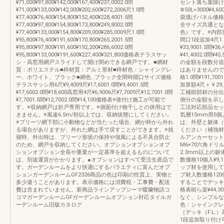
¥71,000¥97,800¥142,000¥167,400¥237,0002.0間
セント落ち葉除け
¥71,000¥133,000¥142,000¥202,600¥272,2006尺1.0間
Φ50L=3000¥
¥77,400¥76,400¥154,800¥152,400¥228,4001.5間
袋逃げパネル価格表
¥77,400¥97,800¥154,800¥173,800¥249,8002.0間
全サイズ共通とな
¥77,400¥133,000¥154,800¥209,000¥285,0009尺1.0間
色）です。※内部
¥95,800¥76,400¥191,600¥170,800¥265,2001.5間
間口1段追加4尺1.0間¥
¥95,800¥97,800¥191,600¥192,200¥286,6002.0間
¥33,9001.5間¥36
¥95,800¥133,000¥191,600¥227,400¥321,800価格表テラスサッ
¥41,4002.0
シ・高窓用網戸スライドして開け閉めできる網戸です。■網材
の金額を段数分追
質：ポリエステル■枠材質：アルミ形材■枠材色：シャイングレ
はありませんので
ー、ホワイト、ブラック■網色…ブラック全閉時開口サイズ価格
格1.0間¥191,70
テラスサッシ用6尺¥9,4009尺¥17,6001.0間¥9,4001.5間
加算額4尺＋￥29,9
¥17,6002.0間¥18,600高窓用4尺¥6,9006尺¥7,7009尺¥12,7001.0間
工補助部材の分出
¥7,7001.5間¥12,7002.0間¥14,100価格表※後付け施工が可能で
側分の金額を示し
す。※収納網戸は折戸専用です。※側面付け物干しとの併用はで
工法対応部品セット
きません。※風速6.5m/秒以上では、収納状態にしてください。
気層15mm用5個
※プリーツ網下部に小動物などが当たった場合、網が枠から外れ
は、外壁と躯体（
る場合がありますが、外れた網は手で戻すことができます。※就
ください（補強材
寝時、外出時は、プリーツ形状の保持や強風による不具合防止
ルアンカーセット入
のため、網戸を収納してください。オプションオプションオプ
M6×70六角ドリル
ションオプション全長や重量が一定基準を超えるものについて
2.3mm以上の
は、別途運賃がかかります。●オプションはすべて受注生産品で
数価格10個入¥9
す。ガーデンルームをより快適にするバラエティに富んだオプ
ップ材を使用して
ションガーデンルームGF2326商品の色は印刷の性質上、実物と
プ材入数価格120
多少違うことがあります。表示価格には消費税・工事費・配送
することでデッキ
費は含まれていません。新商品ラインアップジーマ暖蘭物語コ
格表樹ら楽¥44
コマガーデンルームGFガーデンルームオプション対応タイルガ
なぐ、シンプルな
ーデンルーム旧版カタログ
色：シャイングレ
［デッキ（F.L.）
1段追加取り付け可