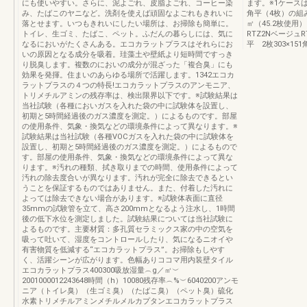
にも使いやすい。さらに、泥よごれ、皮脂よごれ、コーヒー染
ます。※1ケースは3
み、たばこのヤニなど。洗剤を使えば頑固なよごれもきれいに
角平（4枚）の組み
落とせます。いつもきれいにしたい場所は、お掃除も簡単に。
㎡（45.2枚使用
トイレ、生ゴミ、たばこ、ペット。ふだんの暮らしには、気に
RTZ2Nベージュ
なるにおいがたくさんある。エコカラットプラスはそれらにお
平 2枚303×1
いの原因となる成分を吸着。珪藻土や壁紙より短時間ですっき
り脱臭します。複数のにおいの成分が混ざった「複合臭」にも
効果を発揮。住まいのあらゆる場所で活躍します。1342エコカ
ラットプラスの４つの特長!エコカラットプラスのアンモニア、
トリメチルアミンの残存率は、検出限界以下です。※試験結果は
当社試験（各種においガスを入れた袋の中に試験体を設置し、
初期と5時間経過後のガス濃度を測定。）によるものです。部屋
の使用条件、気象・換気などの環境条件によって異なります。※
試験結果は当社試験（各種VOCガスを入れた袋の中に試験体を
設置し、初期と5時間経過後のガス濃度を測定。）によるもので
す。部屋の使用条件、気象・換気などの環境条件によって異な
ります。※汚れの種類、拭き取りまでの時間、使用条件によって
汚れの除去度合いが異なります。汚れが完全に除去できるとい
うことを保証するものではありません。また、付着した汚れに
よっては除去できない場合があります。※試験体表面に直径
35mmの試験管を立て、高さ200mmとなるよう注水し、1時間
後の低下水位を測定しました。試験結果については当社試験に
よるものです。主要材質：多孔質セラミックス家の中の空気を
吸って吐いて、湿度をコントロールしたり、気になるニオイや
有害物質を低減する“エコカラットプラス”。お掃除もしやす
く、活躍シーンが広がります。色幅ありココマ用内装壁タイル
エコカラットプラス400300吸放湿量︵g／㎡︶
2001000012243648時間（h）10080残存率︵%︶6040200アンモ
ニア（トイレ臭）（生ゴミ臭）（たばこ臭）（ペット臭）硫化
水素トリメチルアミンメチルメルカプタンエコカラットプラス