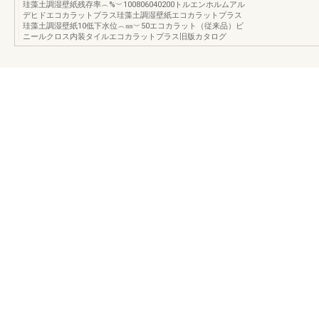
珪藻土調湿壁紙残存率︵%︶100806040200トルエンホルムアル
デヒドエコカラットプラス珪藻土調湿壁紙エコカラットプラス
珪藻土調湿壁紙10低下水位︵㎜︶50エコカラット（従来品）ビ
ニールクロス内装タイルエコカラットプラス旧版カタログ