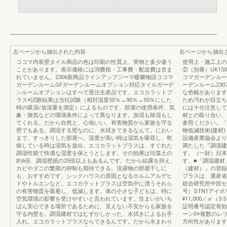
左ページから抽出された内容
右ページから抽出
ココマ内装壁タイル商品の色は印刷の性質上、実物と多少違う
使用上・施工上の
ことがあります。表示価格には消費税・工事費・配送費は含ま
②（別冊）UK15
れていません。2306新商品ラインアップジーマ暖蘭物語ココマ
コマガーデンルー
ガーデンルームGFガーデンルームオプション対応タイルガーデ
ーデンルーム23
ンルームオプションはすべて受注生産品です。エコカラットプ
な色幅があります
ラス※試験結果は当社試験（相対湿度50％→90％→50％にした
ため汚れが目立ち
時の吸湿/放湿量を測定）によるものです。部屋の使用条件、気
には十分注意して
象・換気などの環境条件によって異なります。加湿も除湿もし
材との取り合い、
てくれる。だから自然と、心地いい。有害物質から家族を守る
参照ください。「
壁でもある。調湿する壁なのに、水拭きできるなんて。におい
物低減技術(建材
まで、すっきりした部屋へ。湿度が高い時は湿気を吸収し、乾
設備産業協会より
燥している時は湿気を放出。エコカラットプラスは、すぐれた
満たした『調湿建
調湿性能で快適な湿度を保とうとします。その効果は珪藻土の
す。（一財）日本
約6倍、調湿壁紙の25倍以上もあるんです。だから結露を抑え、
す。■「調湿建材
カビやダニの繁殖の抑制も期待できる。洗濯物の部屋干しに
（建材）」の登録
も、おすすめです。シックハウスの原因となるホルムアルデヒ
プラスは、通産省
ドやトルエンなど。エコカラットプラスは空気中に漂うそれら
総合研究所中部セ
の有害物質を吸着し、低減します。体の小さな子どもは、特に
号）STN1アイ
空気環境の影響を受けやすいと言われています。住まいがいち
¥11,000／㎡（3
ばん安心できる場所であるために、見えない不安からも家族を
証明番号認定有効
守る内壁を。調湿建材ではむずかしかった、水拭きによるお手
ーンⅡ※複数のレ
入れ。エコカラットプラスならできるんです。だから水まわり
方向性があります