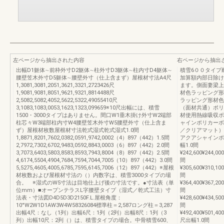
左ページから抽出された内容
右ページから抽出
出幅D1躯体∼前枠外寸D2躯体∼柱外寸D3躯体∼柱内寸D4躯体∼
積雪6００タイプ
腰壁笠木外寸D5躯体∼腰壁外寸（仕上含まず）屋根材寸法A4尺
加算額内部日除け
1,3081,3081,2051,3621,3321,2723426尺
ます。側面妻梁上
1,9081,9081,8051,9621,9321,8814488尺
材色ラッピング形
2,5082,5082,4052,5622,5322,49055410尺
ラッピング形材色
3,1083,1083,0053,1623,1323,099659※10尺出幅には、積雪
（面材共通）ポリ
1500・3000タイプはありません。間口W1垂木掛け外寸W2端部
材使用熱線吸収ポ
柱芯々W3端部柱内寸W4腰壁笠木外寸W5腰壁外寸（仕上含ま
ャインポリカーボ
ず）屋根材枚数屋根材寸法乾式湿式乾式湿式1.0間
／クリアマット）
1,8871,8201,7602,0382,0591,9742,0002（4）897（442）1.5間
アクアシャインポ
2,7972,7302,6702,9483,0592,8843,0003（6）897（442）2.0間
幅1.0間
3,7073,6403,5803,8583,8593,7943,8004（8）897（442）2.5間
¥242,600¥244,000
4,6174,5504,4904,7684,7594,7044,7005（10）897（442）3.0間
間
5,5275,4605,4005,6785,7595,6145,7006（12）897（442）※屋根
¥305,600¥310,100
材枚数および屋根材寸法の（）内数字は、積雪3000タイプの場
間
合。 ※湿式のW5寸法は目地仕上げ後の寸法です。●寸法表（単
¥364,400¥367,200
位mm）■オープンテラスL字腰壁タイプ（湿式／乾式工法）寸
間
法表・寸法図D4D5D3D2150F.L.屋根角度：
¥428,600¥434,500
10°W2W1D1AW3W4W58326084標準柱＝2,587ロング柱＝3,287
間
出幅4尺：なし（1列）出幅6尺：1列（2列）出幅8尺：1列（3
¥492,400¥501,400
列）出幅10尺：2列（）は、積雪タイプの場合。中骨積雪600、
尺出幅1.0間