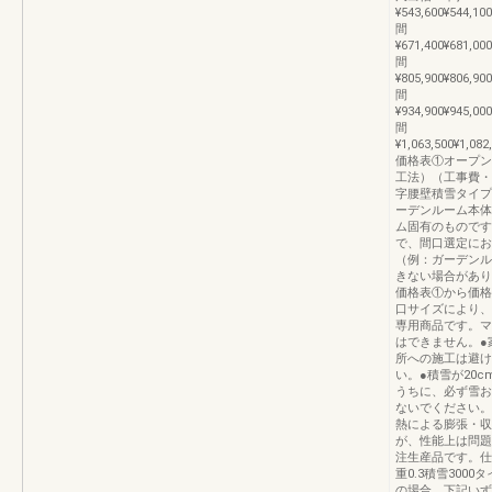
¥543,600¥544,100
間
¥671,400¥681,000
間
¥805,900¥806,900
間
¥934,900¥945,000
間
¥1,063,500¥1,082
価格表①オープン
工法）（工事費・
字腰壁積雪タイプ
ーデンルーム本体
ム固有のものです
で、間口選定にお
（例：ガーデンル
きない場合があり
価格表①から価格
口サイズにより、
専用商品です。マ
はできません。●
所への施工は避け
い。●積雪が20c
うちに、必ず雪お
ないでください。
熱による膨張・収
が、性能上は問題
注生産品です。仕
重0.3積雪300
の場合、下記いず