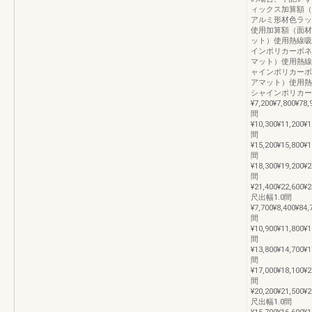
ィックス加算額（
アルミ形材色ラッ
使用加算額（面材
ット）使用熱線吸
インポリカーボネ
マット）使用熱線
ャインポリカーボ
アマット）使用熱
シャインポリカー
¥7,200¥7,800¥78,
間
¥10,300¥11,200¥
間
¥15,200¥15,800¥
間
¥18,300¥19,200¥
間
¥21,400¥22,600¥
尺出幅1.0間
¥7,700¥8,400¥84,
間
¥10,900¥11,800¥
間
¥13,800¥14,700¥
間
¥17,000¥18,100¥
間
¥20,200¥21,500¥
尺出幅1.0間