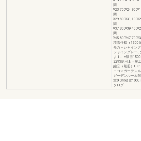
¥15,700¥16,600¥
間
¥23,700¥24,900¥
間
¥29,800¥31,100¥
間
¥37,800¥39,400¥
間
¥45,800¥47,700¥
積雪仕様（1500
モカ＋シャイング
シャイングレー､
ます。※積雪150
2293使用上・施
編②（別冊）UK1
ココマガーデンル
ガーデンルーム耐
重0.3耐積雪100
タログ