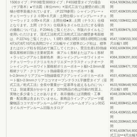
1500タイプ：P910積雪3000タイプ：P455積雪タイプの場合
¥264,900¥266,000
（サブ垂木）●寸法図（単位mm）※湿式工法では腰壁の前に雨
間
樋が標準装備されています。（P.2278参照）シャイングレー＋
¥337,400¥339,000
チェリーウッド２.０間×６尺床：土間仕様シャイングレー＋チェ
間
リーウッド２.０間×６尺床：土間仕様■床…土間（テラス）仕様
¥400,100¥402,300
となります。土間（テラス）仕様床をタイル仕上げにする場合
間
の価格については、P.2346をご覧ください。市販のタイルもご
¥473,800¥476,500
使用いただけます。湿式工法乾式工法乾式工法の腰壁参考面積
間
は、P.2274をご覧ください。1.5間1.0間2.0間2.5間3.0間間口出幅
¥547,100¥550,300
4尺6尺8尺10尺柱高間口サイズ出幅サイズ標準ロング柱は、標準
尺出幅1.0間
またはロング柱を切詰めて施工してください。受注生産LED熱線
¥302,600¥304,200
吸収屋根材日除け主要材質本 体アルミ形材またはアルミ形材
間
＋ラッピングアルミ形材色本 体シャイングレーホワイトオー
¥384,300¥391,800
クチェリーウッドクリエモカクリエダークラスティックオーク
間
シャイングレーホワイト屋根材ポリカーボネート板t=2.0mm屋
¥468,500¥471,700
根材クリア・クリアマット熱線吸収ポリカーボネート板
間
t=2.0mmクリアブルーS熱線吸収アクアシャインポリカーボネ
¥551,400¥560,500
ート板t=2.0mmクリアココマオープンテラスL字腰壁タイプ（湿
間
式工法／乾式工法）全長や重量が一定基準を超えるものについ
¥633,900¥648,900
ては、別途運賃がかかります。2292商品の色は印刷の性質上、
尺出幅1.0間
実物と多少違うことがあります。表示価格には消費税・工事
¥348,200¥348,700
費・配送費は含まれていません。新商品ラインアップジーマ暖
間
蘭物語ココマガーデンルームGFガーデンルームオプション対応
¥442,800¥452,400
タイルガーデンルーム旧版カタログ
間
¥554,400¥555,400
間
¥650,200¥660,300
間
¥745,600¥764,80
式工法︼4尺出幅1