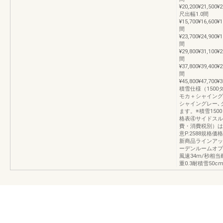
¥20,200¥21,500¥
尺出幅1.0間
¥15,700¥16,600¥
間
¥23,700¥24,900¥
間
¥29,800¥31,100¥
間
¥37,800¥39,400¥
間
¥45,800¥47,700¥
積雪仕様（1500
モカ＋シャイング
シャイングレー､
ます。※積雪150
格表④サイドスル
費・消費税別）は
意P.2588規格価
新商品ラインアッ
ーデンルームオプ
風速34m/秒相当
重0.3耐積雪50