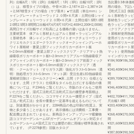
列）出幅6尺：1列（2列）出幅8尺：1列（3列）出幅10尺：2列
当比重0.3本体
（）は、積雪タイプの場合。中骨Ｈ20＝2,187Ｈ22＝2,387Ｈ24
用の場合、下記い
＝2,587積雪タイプの場合（サブ垂木）●寸法図（単位mm）シ
【乾式工法】側面
ャイングレー＋チェリーウッド２.０間×６尺床：土間仕様シャイ
ルミ形材色ラッピ
ングレー＋チェリーウッド２.０間×６尺床：土間仕様1.5間1.0間
形材色ラッピング
2.0間2.5間3.0間間口出幅4尺6尺8尺10尺H2,400H2,200H2,000柱
色ラッピング形材
高間口サイズ出幅サイズ柱高による価格の違いはありません。
（クリア／クリア
主要材質本 体アルミ形材またはアルミ形材＋ラッピングアル
ト屋根材使用熱線
ミ形材色本 体シャイングレーホワイトオークチェリーウッド
使用ポリカーボネ
クリエモカクリエダークラスティックオークシャイングレーホ
線吸収ポリカーボ
ワイト屋根材・妻梁上部フィックスポリカーボネート板
リカーボネート屋
t=2.0mm屋根材・妻梁上部フィックスクリア・クリアマット熱
マット）使用熱線
線吸収ポリカーボネート板t=2.0mmクリアブルーS熱線吸収ア
ャインポリカーボ
クアシャインポリカーボネート板t=2.0mmクリア前面フィック
¥184,900¥186,300
スポリカーボネート板t=5.0mm前面フィックスクリア〈透
間
明〉・クールマット〈すりガラス調〉強化ガラスt=5.0mm〈透
¥240,400¥244,900
明〉熱処理ガラスt=5.0mm〈マット調〉受注生産LED熱線吸収
間
屋根材日除け・ロールスクリーン■床…土間（テラス）仕様とな
¥289,700¥292,500
ります。土間（テラス）仕様床をタイル仕上げにする場合の価
間
格については、P.2346をご覧ください。市販のタイルもご使用
¥346,400¥352,300
いただけます。湿式工法乾式工法乾式工法の腰壁参考面積は、
間
P.2274をご覧ください。ココマサイドスルー腰壁タイプ（湿式
¥402,700¥411,700
工法／乾式工法）全長や重量が一定基準を超えるものについて
尺出幅1.0間
は、別途運賃がかかります。2284商品の色は印刷の性質上、実
¥203,400¥204,500
物と多少違うことがあります。表示価格には消費税・工事費・
間
配送費は含まれていません。新商品ラインアップジーマ暖蘭物
¥268,400¥270,000
語ココマガーデンルームGFガーデンルームオプション対応タイ
間
ルガーデンルーム※湿式工法では腰壁の前に雨樋が標準装備され
¥321,600¥323,800
ています。（P.2278参照）旧版カタログ
間
¥387,800¥390,500