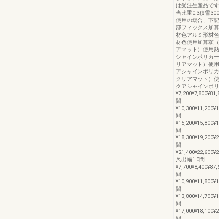
は受注生産品です
当比重0.3積雪3
使用の場合、下記
部フィックス加算
材色アルミ形材色
材色使用加算額（
アマット）使用熱
シャインポリカー
リアマット）使用
アシャインポリカ
クリアマット）使
クアシャインポリ
¥7,200¥7,800¥81,
間
¥10,300¥11,200¥
間
¥15,200¥15,800¥
間
¥18,300¥19,200¥
間
¥21,400¥22,600¥
尺出幅1.0間
¥7,700¥8,400¥87,
間
¥10,900¥11,800¥
間
¥13,800¥14,700¥
間
¥17,000¥18,100¥
間