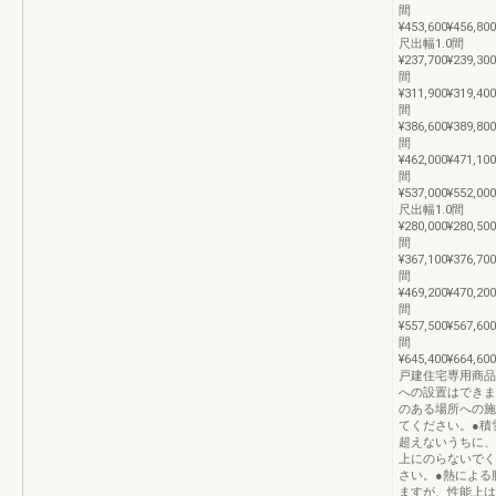
間
¥453,600¥456,800
尺出幅1.0間
¥237,700¥239,300
間
¥311,900¥319,400
間
¥386,600¥389,800
間
¥462,000¥471,100
間
¥537,000¥552,000
尺出幅1.0間
¥280,000¥280,500
間
¥367,100¥376,700
間
¥469,200¥470,200
間
¥557,500¥567,600
間
¥645,400¥664,600
戸建住宅専用商品
への設置はできま
のある場所への施
てください。●積雪
超えないうちに、
上にのらないでく
さい。●熱による
ますが、性能上は