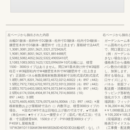
左ページから抽出された内容
右ページから抽出
出幅D1躯体∼前枠外寸D2躯体∼柱外寸D3躯体∼柱内寸D4躯体∼
ガーデンルーム本
腰壁笠木外寸D5躯体∼腰壁外寸（仕上含まず）屋根材寸法A4尺
ーム固有のもので
1,3081,3081,2051,3621,3321,2723426尺
で、間口選定にお
1,9081,9081,8051,9621,9321,8814488尺
（例：ガーデンル
2,5082,5082,4052,5622,5322,49055410尺
きない場合があり
3,1083,1083,0053,1623,1323,099659※10尺出幅には、積雪
価格表①から価格
1500・3000タイプはありません。間口W1垂木掛け外寸W2端部
パン数分の前面フ
柱芯々W3端部柱内寸W4腰壁笠木外寸W5腰壁外寸（仕上含ま
し、加算します。
ず）正面部パネル枚数屋根材枚数屋根材寸法乾式湿式乾式湿式
用する場合は、別
1.0間1,8871,8201,7602,0872,4572,0212,40022（4）897（442）
口サイズにより、
1.5間2,7972,7302,6702,9973,2572,9313,20033（6）897（442）
パネル 前面フィ
2.0間3,7073,6403,5803,9074,0573,8414,00044（8）897（442）
配送費・消費税別
2.5間4,6174,5504,4904,8174,8574,7514,80055（10）
ラッピング形材色
897（442）3.0間
強化ガラス（透明
5,5275,4605,4005,7276,0575,6616,00066（12）897（442）※屋
場調達）フィック
根材枚数および屋根材寸法の（）内数字は、積雪3000タイプの
￥36,200￥46,7
場合。 ※湿式のW5寸法は目地仕上げ後の寸法です。●寸法表
※￥1,000前面
（単位mm）■サイドスルー腰壁タイプ（湿式／乾式工法）寸法
￥105,200￥105,
表・寸法図積雪600、1500タイプ：P910積雪3000タイプ：
（現場調達）の場
P455F.L.屋根角度：
格表①サイドスル
10°W2W1D1150AW3W4W583260D4D5D3D2出幅4尺：なし（1
（工事費・配送費