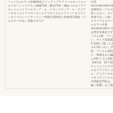
ーン+フルカラー224新商品ラインアップラファールチェリムー
巾高
ルグローシャスアルミ鋳物門扉︵開き門扉︶潮紋バルセリアブ
0410+0810400+8
ロンジェバトワールヴィア・ル・クラシコヴィア・ル・デコア
色替特注（フルカ
ーキキャストアプローチミオアプローチルナラフィーネコラゾ
意ください。サイ
ンキャスグレードディズニー外開き用持送り交換用汎用錠（フ
本体寸法（１枚）
ルカラーのみ）旧版カタログ
カラーフルカラー
ルカラー巾高
06106001000￥13
は受注生産品です
ーさんA型・プー
い。サイズ別姿図
P.228をご覧
￥4,700（4コ
型・プーさんB型
ス・車庫まわり編（
んA型プ−さんB型【
【0612】【07
チェリムールグロ
ルセリアブロンジ
ル・デコアーキキ
ーネコラゾンキャ
汎用錠丸門柱は、
編（別冊）をご覧