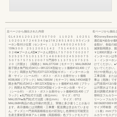
左ページから抽出された内容
右ページから抽出
G.L４３６１２０１２０７００７００ １１０２５ １０２５１
©Disney.Basedo
１０２０１９７２４６３４０φ２1８２８５１８０１９５インタ
適応錠※組合せ価
ーホン取付け位置（センター）：１２５４８００２４５５０
金額が、各錠の組
1596３００ ２５１２００１１４２ ７５１４６０１１０１１
減算額両開き、親
０２46■プーさんA型■プーさんB型G.L７５７００７００２０７
￥2,800片開き
５２５２５７５１０１１５７１４６０８００２４５３００７５
インターホンは市
５０７５７５７５１２００７５門扉巾１１３７５１０７５２５
ト・インターホン
２０［片開き］［両開き］MAL077GM［モチーフ］MAL068GM
けてください。●
親子開き角門柱式0412＋0812ZCK型錠セット価格¥163,400［ブ
ないでください。
ラック］両開き丸門柱式0712ZCK型錠ギボシ・インターホン台
付けや使用はしな
座・サイン（シール付）・ポスト・ポスト台座付セット価格
工事店様、または
¥338,800［ブラック］MAL100GM［モチーフ］MAL149GM親子
事は［危険］です
開き角門柱式0412＋0812ZCK型錠セット価格¥163,400［ブラッ
は門扉高H12の
ク］両開き丸門柱式0712ZCK型錠インターホン台座・サイン
は片開きはできま
（シール付）・ポスト・ポスト台座付セット価格¥320,400［ブ
直付調整式本体寸
ラック］●丸門柱式寸法図（単位mm） サイズ：0712
替特注フルカラー
MAL057H●角門柱式寸法図（単位mm） サイズ：0712
リーン＋フルカラ
MAL068H商品の色は印刷の性質上、実物と多少違うことがあり
06106001000￥89
ます。表示価格には消費税・工事費・配送費は含まれていませ
サイズ呼称形 式
ん。ディズニー門扉両面模様左右の区別なし色替特注可能受注
（１枚）mmブラ
生産主要材質本体アルミ鋳物（両面模様）色ブラックモスグリ
ルカラーモスグリ